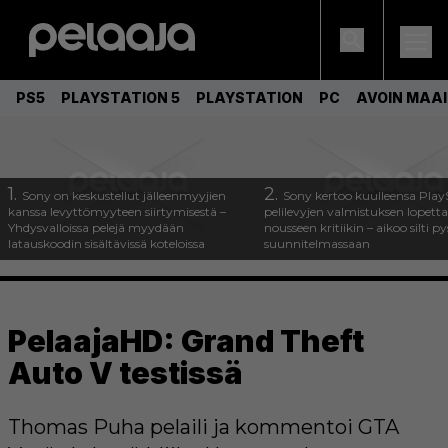
PS5
PLAYSTATION 5
PLAYSTATION
PC
AVOIN MAA
1.
2.
Sony on keskustellut jälleenmyyjien
Sony kertoo kuulleensa Play
kanssa levyttömyyteen siirtymisestä –
pelilevyjen valmistuksen lopett
Yhdysvalloissa pelejä myydään
nousseen kritiikin – aikoo silti p
latauskoodin sisältävissä koteloissa
suunnitelmassaan
PelaajaHD: Grand Theft
Auto V testissä
Thomas Puha pelaili ja kommentoi GTA