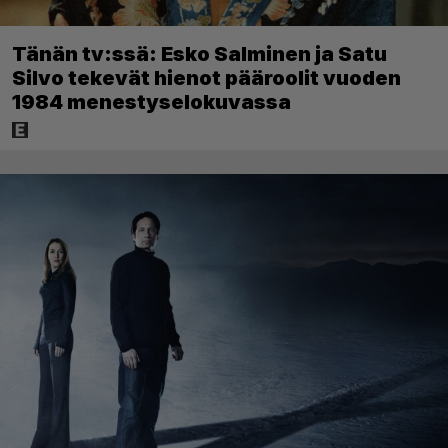
Tänän tv:ssä: Esko Salminen ja Satu
Silvo tekevät hienot pääroolit vuoden
1984 menestyselokuvassa