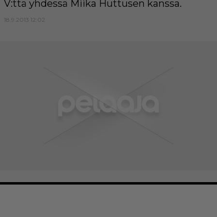
V:ttä yhdessä Miika Huttusen kanssa.
18.9.2013 12:02