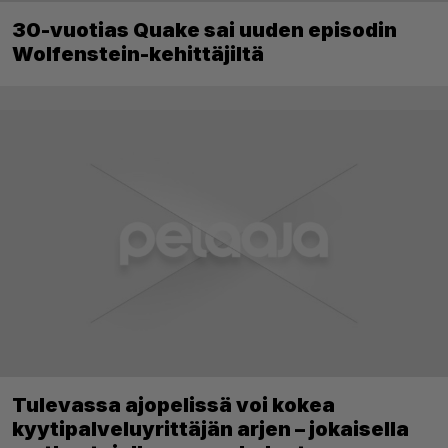
30-vuotias Quake sai uuden episodin
Wolfenstein-kehittäjiltä
Tulevassa ajopelissä voi kokea
kyytipalveluyrittäjän arjen – jokaisella