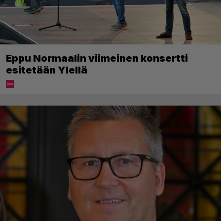
Eppu Normaalin viimeinen konsertti
esitetään Ylellä