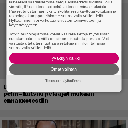
laitteellesi saadaksemme tietoja esimerkiksi sivuista, joilla
vierailit, IP-osoitteestasi sekä laitteesi ominaisuuksista.
Pääset tutustumaan yksityiskohtaisesti käyttötarkoituksiin ja
teknologiakumppaneihimme seuraavalla välilehdellä.
Hylkääminen voi vaikuttaa sivuston toimivuuteen ja
käytettävyyteen.
Jotkin teknologiamme voivat käsitellä tietoja myös ilman
suostumusta, jos niillä on siihen oikeutettu peruste. Voit
vastustaa tätä tai muuttaa asetuksiasi milloin tahansa
seuraavalla välilehdellä.
Hyväksyn kaikki
Omat valintani
Tietosuojakäytäntömme
Ubisoft vahvisti uuden Ghost Recon -
pelin – kutsuu pelaajat mukaan
ennakkotestiin