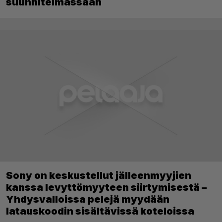
suunnitelmassaan
Sony on keskustellut jälleenmyyjien
kanssa levyttömyyteen siirtymisestä –
Yhdysvalloissa pelejä myydään
latauskoodin sisältävissä koteloissa