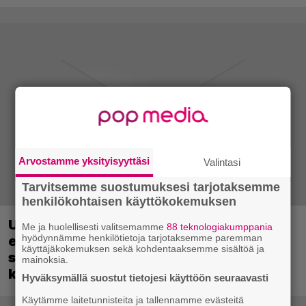
Arvostamme yksityisyyttäsi
Valintasi
Tarvitsemme suostumuksesi tarjotaksemme
henkilökohtaisen käyttökokemuksen
Uutta PS5-pulmahyppelyä kuvaillaan
Me ja huolellisesti valitsemamme
88 teknologiakumppania
hyödynnämme henkilötietoja tarjotaksemme paremman
ensimmäiseksi peliksi, joka on
käyttäjäkokemuksen sekä kohdentaaksemme sisältöä ja
suunniteltu täysin DualSense-ohjaimen
mainoksia.
kosketuslevyn ympärille
Hyväksymällä suostut tietojesi käyttöön seuraavasti
Käytämme laitetunnisteita ja tallennamme evästeitä