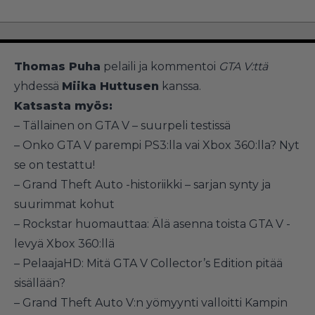
Thomas Puha
pelaili ja kommentoi
GTA V:ttä
yhdessä
Miika Huttusen
kanssa.
Katsasta myös:
–
Tällainen on GTA V – suurpeli testissä
–
Onko GTA V parempi PS3:lla vai Xbox 360:lla? Nyt
se on testattu!
–
Grand Theft Auto -historiikki – sarjan synty ja
suurimmat kohut
–
Rockstar huomauttaa: Älä asenna toista GTA V -
levyä Xbox 360:llä
–
PelaajaHD: Mitä GTA V Collector’s Edition pitää
sisällään?
–
Grand Theft Auto V:n yömyynti valloitti Kampin