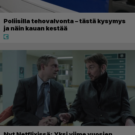
Poliisilla tehovalvonta – tästä kysymys
ja näin kauan kestää
Nyt Netflixissä: Yksi viime vuosien