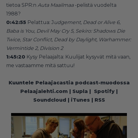
tietoa SPR:n
Auta Maailmaa
-pelistä vuodelta
1988?
0:42:55
Pelattua: J
udgement, Dead or Alive 6,
Baba is You, Devil May Cry 5, Sekiro: Shadows Die
Twice, Star Conflict, Dead by Daylight, Warhammer:
Vermintide 2, Division 2
1:45:20
Kysy Pelaajalta: Kuulijat kysyvät mitä vaan,
me vastaamme mitä sattuu!
Kuuntele Pelaajacastia podcast-muodossa
Pelaajalehti.com
|
Supla
|
Spotify
|
Soundcloud
|
iTunes
|
RSS