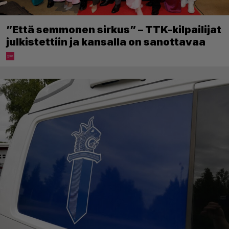
”Että semmonen sirkus” – TTK-kilpailijat
julkistettiin ja kansalla on sanottavaa