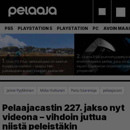
PS5
PLAYSTATION 5
PLAYSTATION
PC
AVOIN MAA
2.
Uutta PS5-pulmahyppelyä k
1.
Uusi PS Plus -seikkailupeli on saanut
ensimmäiseksi peliksi, joka on s
huippuarvostelut – saapui heti
täysin DualSense-ohjaimen kos
julkaisupäivänään tilaajien saataville
ympärille
Janne Pyykkönen
Miika Huttunen
Panu Saarenoja
pelaajacast
Pelaajacastin 227. jakso nyt
videona – vihdoin juttua
niistä peleistäkin