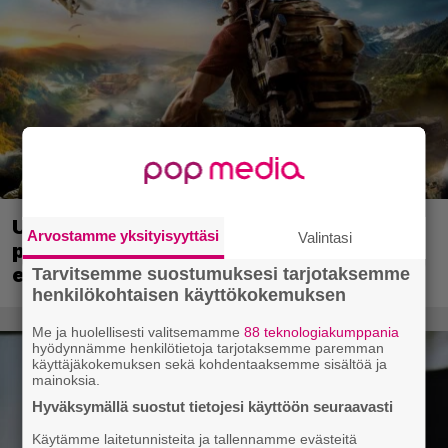
Ubisoft vahvisti uuden Ghost Recon -
Arvostamme yksityisyyttäsi
Valintasi
pelin – kutsuu pelaajat mukaan
ennakkotestiin
Tarvitsemme suostumuksesi tarjotaksemme
henkilökohtaisen käyttökokemuksen
Me ja huolellisesti valitsemamme
88 teknologiakumppania
hyödynnämme henkilötietoja tarjotaksemme paremman
käyttäjäkokemuksen sekä kohdentaaksemme sisältöä ja
mainoksia.
Hyväksymällä suostut tietojesi käyttöön seuraavasti
Käytämme laitetunnisteita ja tallennamme evästeitä