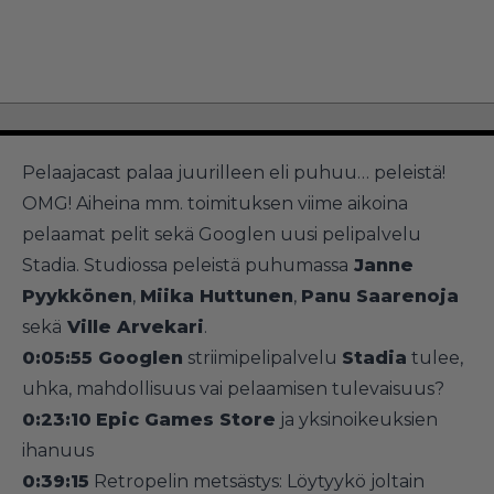
Pelaajacast palaa juurilleen eli puhuu… peleistä!
OMG! Aiheina mm. toimituksen viime aikoina
pelaamat pelit sekä Googlen uusi pelipalvelu
Stadia. Studiossa peleistä puhumassa
Janne
Pyykkönen
,
Miika Huttunen
,
Panu Saarenoja
sekä
Ville Arvekari
.
0:05:55 Googlen
striimipelipalvelu
Stadia
tulee,
uhka, mahdollisuus vai pelaamisen tulevaisuus?
0:23:10
Epic Games Store
ja yksinoikeuksien
ihanuus
0:39:15
Retropelin metsästys: Löytyykö joltain