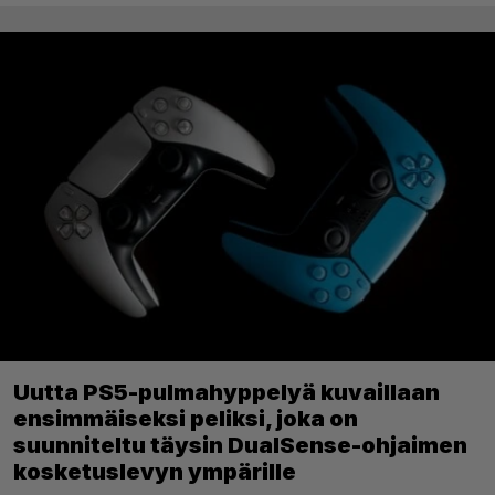
Uutta PS5-pulmahyppelyä kuvaillaan
ensimmäiseksi peliksi, joka on
suunniteltu täysin DualSense-ohjaimen
kosketuslevyn ympärille