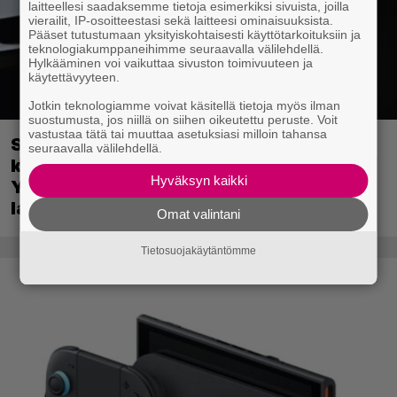
laitteellesi saadaksemme tietoja esimerkiksi sivuista, joilla
vierailit, IP-osoitteestasi sekä laitteesi ominaisuuksista.
Pääset tutustumaan yksityiskohtaisesti käyttötarkoituksiin ja
teknologiakumppaneihimme seuraavalla välilehdellä.
Hylkääminen voi vaikuttaa sivuston toimivuuteen ja
käytettävyyteen.
Jotkin teknologiamme voivat käsitellä tietoja myös ilman
suostumusta, jos niillä on siihen oikeutettu peruste. Voit
vastustaa tätä tai muuttaa asetuksiasi milloin tahansa
Sony on keskustellut jälleenmyyjien
seuraavalla välilehdellä.
kanssa levyttömyyteen siirtymisestä –
Hyväksyn kaikki
Yhdysvalloissa pelejä myydään
latauskoodin sisältävissä koteloissa
Omat valintani
Tietosuojakäytäntömme