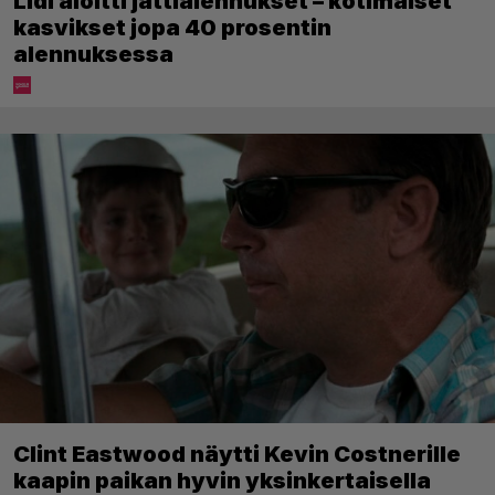
Lidl aloitti jättialennukset – kotimaiset
kasvikset jopa 40 prosentin
alennuksessa
Clint Eastwood näytti Kevin Costnerille
kaapin paikan hyvin yksinkertaisella