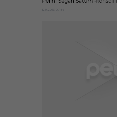
Pelini Segan Saturn -konsolill
17.9.2013 07:54