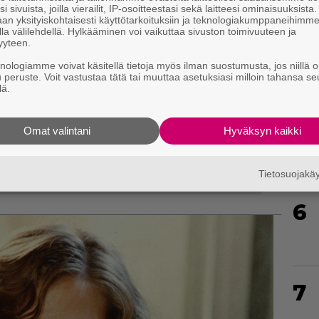
i sivuista, joilla vierailit, IP-osoitteestasi sekä laitteesi ominaisuuksista
an yksityiskohtaisesti käyttötarkoituksiin ja teknologiakumppaneihimm
la välilehdellä. Hylkääminen voi vaikuttaa sivuston toimivuuteen ja
yyteen.
knologiamme voivat käsitellä tietoja myös ilman suostumusta, jos niillä o
u peruste. Voit vastustaa tätä tai muuttaa asetuksiasi milloin tahansa se
lä.
5
Omat valintani
Hyväksyn kaikki
Tietosuojak
6
7