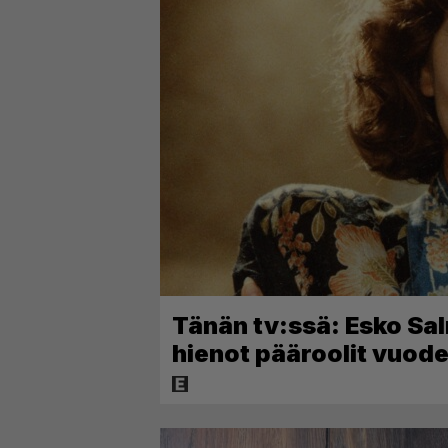
Tänän tv:ssä: Esko Sal
hienot pääroolit vuo