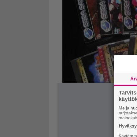
Ar
Tarvit
käytt
Me ja huo
tarjotak
mainoksi
Hyväksym
Käytämme 