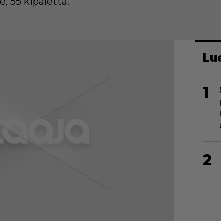
e, 55 kipaletta.
Lu
1
2