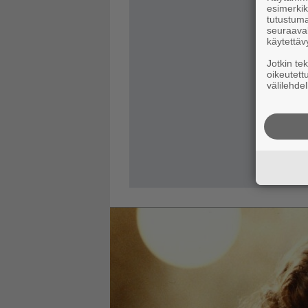
esimerkiks
tutustuma
seuraaval
käytettäv
Jotkin te
oikeutett
välilehdel