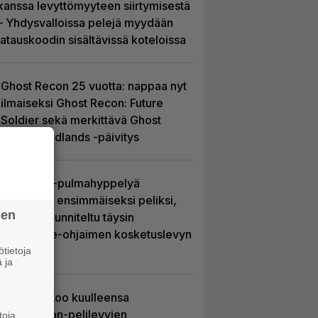
kanssa levyttömyyteen siirtymisestä
– Yhdysvalloissa pelejä myydään
latauskoodin sisältävissä koteloissa
Ghost Recon 25 vuotta: nappaa nyt
ilmaiseksi Ghost Recon: Future
Soldier sekä merkittävä Ghost
Recon Wildlands -päivitys
Uutta PS5-pulmahyppelyä
kuvaillaan ensimmäiseksi peliksi,
sen
joka on suunniteltu täysin
DualSense-ohjaimen kosketuslevyn
ympärille
tietoja
 ja
Sony kertoo kuulleensa
PlayStation-pelilevyjen
toja