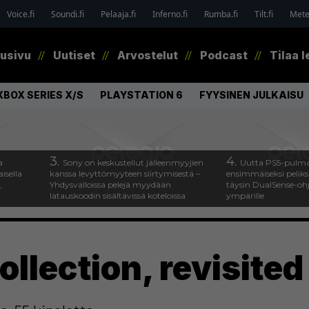
Voice.fi
Soundi.fi
Pelaaja.fi
Inferno.fi
Rumba.fi
Tilt.fi
Metel
tusivu
Uutiset
Arvostelut
Podcast
Tilaa l
XBOX SERIES X/S
PLAYSTATION 6
FYYSINEN JULKAISU
3.
4.
a
Sony on keskustellut jälleenmyyjien
Uutta PS5-pulma
isella
kanssa levyttömyyteen siirtymisestä –
ensimmäiseksi peliksi
,
Yhdysvalloissa pelejä myydään
täysin DualSense-oh
latauskoodin sisältävissä koteloissa
ympärille
llection, revisited