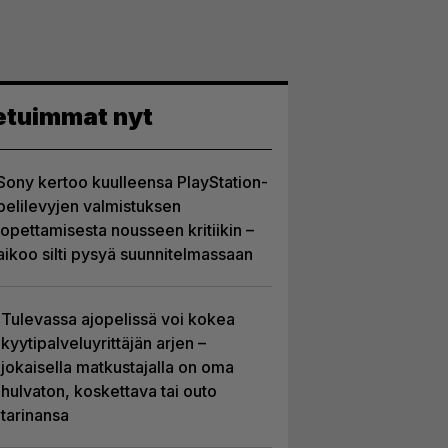
etuimmat nyt
Sony kertoo kuulleensa PlayStation-
pelilevyjen valmistuksen
lopettamisesta nousseen kritiikin –
aikoo silti pysyä suunnitelmassaan
Tulevassa ajopelissä voi kokea
kyytipalveluyrittäjän arjen –
jokaisella matkustajalla on oma
hulvaton, koskettava tai outo
tarinansa