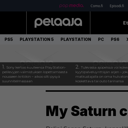
Como.fi
Episodi.fi
E
PS5
PLAYSTATION 5
PLAYSTATION
PC
PS6
1.
2.
Sony kertoo kuulleensa PlayStation-
Tulevassa ajopelissä voi koke
pelilevyjen valmistuksen lopettamisesta
kyytipalveluyrittäjän arjen – joka
nousseen kritiikin – aikoo silti pysyä
matkustajalla on oma hulvaton
suunnitelmassaan
koskettava tai outo tarinansa
My Saturn co