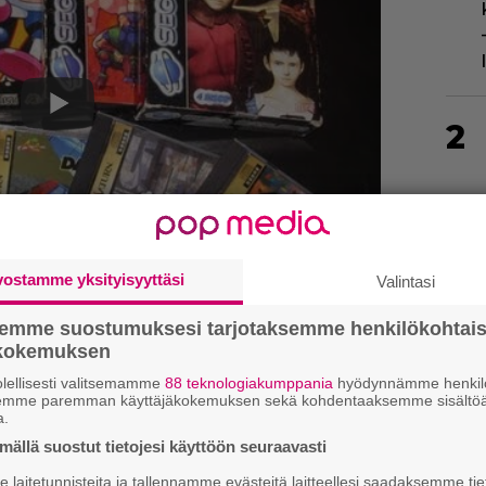
2
3
vostamme yksityisyyttäsi
Valintasi
semme suostumuksesi tarjotaksemme henkilökohtai
ökokemuksen
lellisesti valitsemamme
88 teknologiakumppania
hyödynnämme henkilö
semme paremman käyttäjäkokemuksen sekä kohdentaaksemme sisältöä
a.
ällä suostut tietojesi käyttöön seuraavasti
4
laitetunnisteita ja tallennamme evästeitä laitteellesi saadaksemme tie