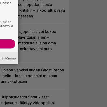
. Pääset
valmistuksen lopettamisesta
e
nousseen kritiikin – aikoo silti pysyä
suunnitelmassaan
n siihen
uraavalla
Tulevassa ajopelissä voi kokea
kyytipalveluyrittäjän arjen –
jokaisella matkustajalla on oma
hulvaton, koskettava tai outo
tarinansa
äytäntömme
Ubisoft vahvisti uuden Ghost Recon
-pelin – kutsuu pelaajat mukaan
ennakkotestiin
Huippusuosittu Soturikissat-
kirjasarja kääntyy videopeliksi