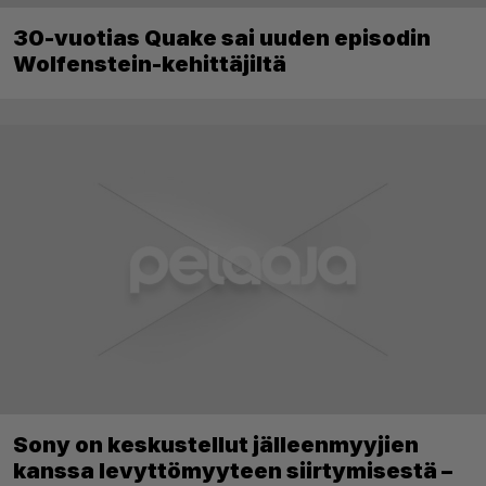
30-vuotias Quake sai uuden episodin
Wolfenstein-kehittäjiltä
Sony on keskustellut jälleenmyyjien
kanssa levyttömyyteen siirtymisestä –