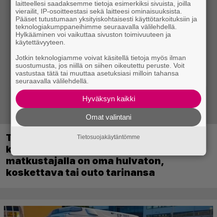
laitteellesi saadaksemme tietoja esimerkiksi sivuista, joilla
vierailit, IP-osoitteestasi sekä laitteesi ominaisuuksista.
Pääset tutustumaan yksityiskohtaisesti käyttötarkoituksiin ja
teknologiakumppaneihimme seuraavalla välilehdellä.
Hylkääminen voi vaikuttaa sivuston toimivuuteen ja
käytettävyyteen.
Jotkin teknologiamme voivat käsitellä tietoja myös ilman
suostumusta, jos niillä on siihen oikeutettu peruste. Voit
vastustaa tätä tai muuttaa asetuksiasi milloin tahansa
seuraavalla välilehdellä.
Hyväksyn kaikki
Omat valintani
Tulevassa ajopelissä voi kokea
Tietosuojakäytäntömme
kyytipalveluyrittäjän arjen – jokaisella
matkustajalla on oma hulvaton,
koskettava tai outo tarinansa