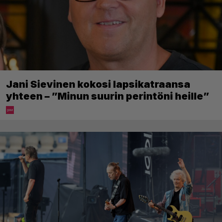
Jani Sievinen kokosi lapsikatraansa
yhteen – ”Minun suurin perintöni heille”