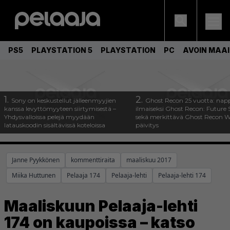
PS5
PLAYSTATION 5
PLAYSTATION
PC
AVOIN MAA
1.
2.
Sony on keskustellut jälleenmyyjien
Ghost Recon 25 vuotta: nap
kanssa levyttömyyteen siirtymisestä –
ilmaiseksi Ghost Recon: Future S
Yhdysvalloissa pelejä myydään
sekä merkittävä Ghost Recon Wi
latauskoodin sisältävissä koteloissa
päivitys
Janne Pyykkönen
kommenttiraita
maaliskuu 2017
Miika Huttunen
Pelaaja 174
Pelaaja-lehti
Pelaaja-lehti 174
Maaliskuun Pelaaja-lehti
174 on kaupoissa – katso