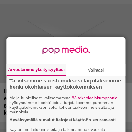
Arvostamme yksityisyyttäsi
Valintasi
Tarvitsemme suostumuksesi tarjotaksemme
henkilökohtaisen käyttökokemuksen
Uutta PS5-pulmahyppelyä kuvaillaan
ensimmäiseksi peliksi, joka on
Me ja huolellisesti valitsemamme
88 teknologiakumppania
hyödynnämme henkilötietoja tarjotaksemme paremman
suunniteltu täysin DualSense-ohjaimen
käyttäjäkokemuksen sekä kohdentaaksemme sisältöä ja
kosketuslevyn ympärille
mainoksia.
Hyväksymällä suostut tietojesi käyttöön seuraavasti
Käytämme laitetunnisteita ja tallennamme evästeitä