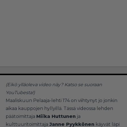
(Eikö ylläoleva video näy?
Katso se suoraan
YouTubesta!
)
Maaliskuun Pelaaja-lehti 174 on viihtynyt jo jonkin
aikaa kauppojen hyllyillä. Tässä videossa lehden
päätoimittaja
Miika Huttunen
ja
kulttuuritoimittaja
Janne Pyykkönen
käyvät läpi