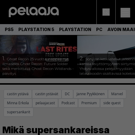
PS5
PLAYSTATION 5
PLAYSTATION
PC
AVOIN MAA
1.
2.
Ghost Recon 25 vuotta: nappaa nyt
Sony on keskustellut jälleen
ilmaiseksi Ghost Recon: Future Soldier
kanssa levyttömyyteen siirtymis
sekä merkittävä Ghost Recon Wildlands -
Yhdysvalloissa pelejä myydään
päivitys
latauskoodin sisältävissä koteloi
castin ystävä
castin ystävät
DC
Janne Pyykkönen
Marvel
Minna Erkola
pelaajacast
Podcast
Premium
side quest
supersankarit
Mikä supersankareissa