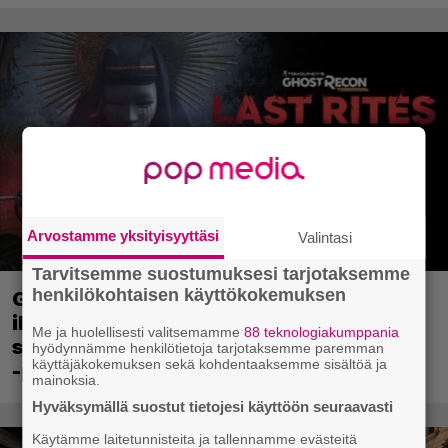
Arvostamme yksityisyyttäsi
Valintasi
Tarvitsemme suostumuksesi tarjotaksemme
henkilökohtaisen käyttökokemuksen
Ghost Recon 25 vuotta: nappaa nyt
ilmaiseksi Ghost Recon: Future Soldier
Me ja huolellisesti valitsemamme
88 teknologiakumppania
sekä merkittävä Ghost Recon Wildlands
hyödynnämme henkilötietoja tarjotaksemme paremman
käyttäjäkokemuksen sekä kohdentaaksemme sisältöä ja
-päivitys
mainoksia.
Hyväksymällä suostut tietojesi käyttöön seuraavasti
Käytämme laitetunnisteita ja tallennamme evästeitä