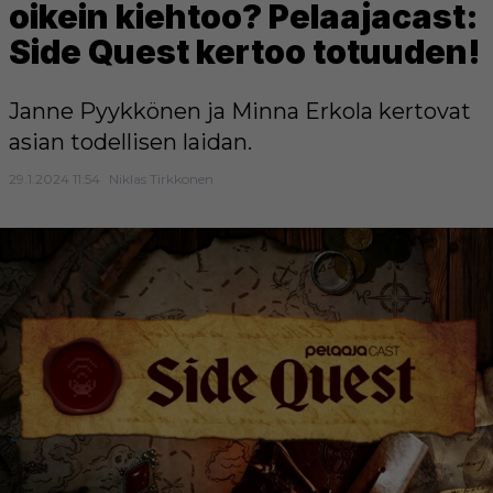
oikein kiehtoo? Pelaajacast:
Side Quest kertoo totuuden!
Janne Pyykkönen ja Minna Erkola kertovat
asian todellisen laidan.
29.1.2024 11:54
Niklas Tirkkonen