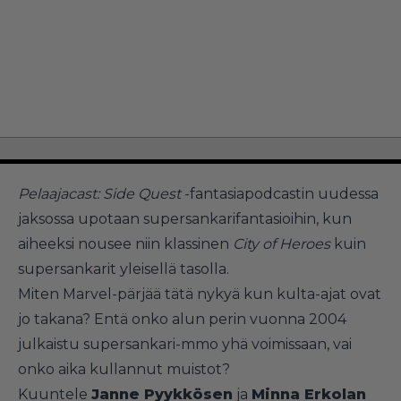
Pelaajacast: Side Quest
-fantasiapodcastin uudessa
jaksossa upotaan supersankarifantasioihin, kun
aiheeksi nousee niin klassinen
City of Heroes
kuin
supersankarit yleisellä tasolla.
Miten Marvel-pärjää tätä nykyä kun kulta-ajat ovat
jo takana? Entä onko alun perin vuonna 2004
julkaistu supersankari-mmo yhä voimissaan, vai
onko aika kullannut muistot?
Kuuntele
Janne Pyykkösen
ja
Minna Erkolan