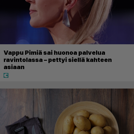
Vappu Pimiä sai huonoa palvelua
ravintolassa – pettyi siellä kahteen
asiaan