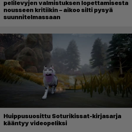
pelilevyjen valmistuksen lopettamisesta
nousseen kritiikin – aikoo silti pysyä
suunnitelmassaan
Huippusuosittu Soturikissat-kirjasarja
kääntyy videopeliksi