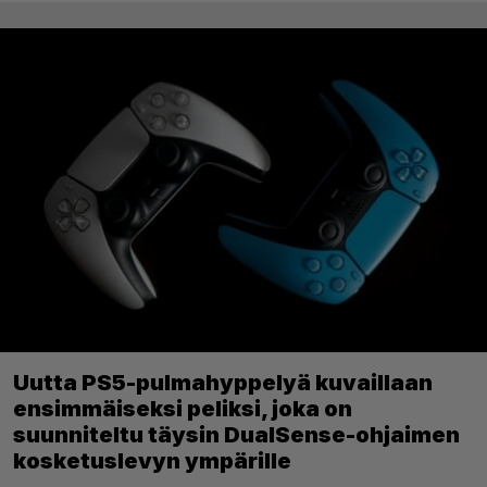
Uutta PS5-pulmahyppelyä kuvaillaan
ensimmäiseksi peliksi, joka on
suunniteltu täysin DualSense-ohjaimen
kosketuslevyn ympärille