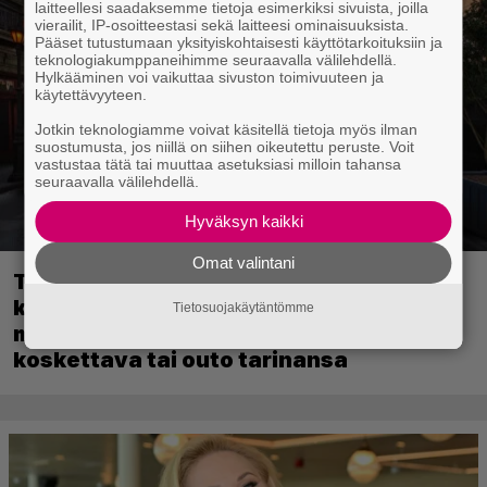
laitteellesi saadaksemme tietoja esimerkiksi sivuista, joilla
vierailit, IP-osoitteestasi sekä laitteesi ominaisuuksista.
Pääset tutustumaan yksityiskohtaisesti käyttötarkoituksiin ja
teknologiakumppaneihimme seuraavalla välilehdellä.
Hylkääminen voi vaikuttaa sivuston toimivuuteen ja
käytettävyyteen.
Jotkin teknologiamme voivat käsitellä tietoja myös ilman
suostumusta, jos niillä on siihen oikeutettu peruste. Voit
vastustaa tätä tai muuttaa asetuksiasi milloin tahansa
seuraavalla välilehdellä.
Hyväksyn kaikki
Omat valintani
Tulevassa ajopelissä voi kokea
kyytipalveluyrittäjän arjen – jokaisella
Tietosuojakäytäntömme
matkustajalla on oma hulvaton,
koskettava tai outo tarinansa