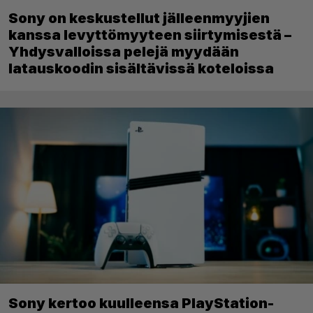
Sony on keskustellut jälleenmyyjien
kanssa levyttömyyteen siirtymisestä –
Yhdysvalloissa pelejä myydään
latauskoodin sisältävissä koteloissa
Sony kertoo kuulleensa PlayStation-