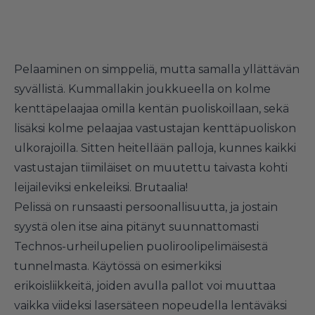
Pelaaminen on simppeliä, mutta samalla yllättävän
syvällistä. Kummallakin joukkueella on kolme
kenttäpelaajaa omilla kentän puoliskoillaan, sekä
lisäksi kolme pelaajaa vastustajan kenttäpuoliskon
ulkorajoilla. Sitten heitellään palloja, kunnes kaikki
vastustajan tiimiläiset on muutettu taivasta kohti
leijaileviksi enkeleiksi. Brutaalia!
Pelissä on runsaasti persoonallisuutta, ja jostain
syystä olen itse aina pitänyt suunnattomasti
Technos-urheilupelien puoliroolipelimäisestä
tunnelmasta. Käytössä on esimerkiksi
erikoisliikkeitä, joiden avulla pallot voi muuttaa
vaikka viideksi lasersäteen nopeudella lentäväksi