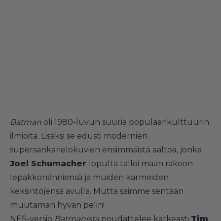
Batman
oli 1980-luvun suuria populaarikulttuurin
ilmiöitä. Lisäksi se edusti modernien
supersankarielokuvien ensimmäistä aaltoa, jonka
Joel Schumacher
lopulta talloi maan rakoon
lepakkonänniensä ja muiden karmeiden
keksintöjensä avulla. Mutta saimme sentään
muutaman hyvän pelin!
NES-versio
Batmanista
noudattelee karkeasti
Tim