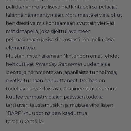
palikkahahmoja vilisevä mätkintäpeli sai pelaajat
lähinnä hämmentymään. Moni meistä ei vielä ollut
henkisesti valmis kohtaamaan sivuttain vierivää
mätkintäpeliä, joka sijoittui avoimeen
pelimaailmaan ja sisälsi runsaasti roolipelimäisiä
elementtejä.
Muistan, miten aikanaan Nintendon omat lehdet
hehkuttivat
River City Ransomin
uudenlaisia
ideoita ja hämmentävän japanilaista tunnelmaa,
eivätkä turhaan hehkuttaneet. Pelihän on
todellakin aivan loistava. Jokainen sitä pelannut
kuulee varmasti vieläkin päässään todella
tarttuvan taustamusiikin ja muistaa vihollisten
”BARF!”-huudot näiden kaaduttua
taistelukentällä.