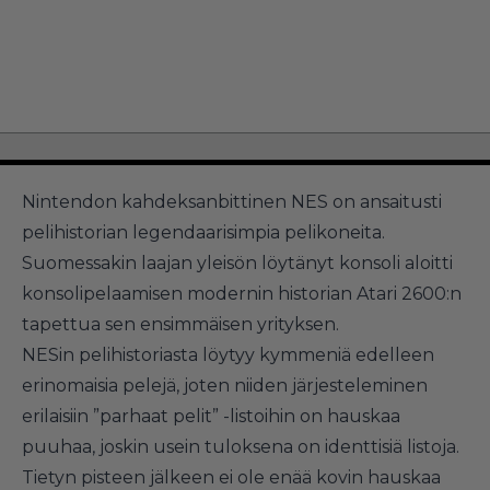
Nintendon kahdeksanbittinen NES on ansaitusti
pelihistorian legendaarisimpia pelikoneita.
Suomessakin laajan yleisön löytänyt konsoli aloitti
konsolipelaamisen modernin historian Atari 2600:n
tapettua sen ensimmäisen yrityksen.
NESin pelihistoriasta löytyy kymmeniä edelleen
erinomaisia pelejä, joten niiden järjesteleminen
erilaisiin ”parhaat pelit” -listoihin on hauskaa
puuhaa, joskin usein tuloksena on identtisiä listoja.
Tietyn pisteen jälkeen ei ole enää kovin hauskaa