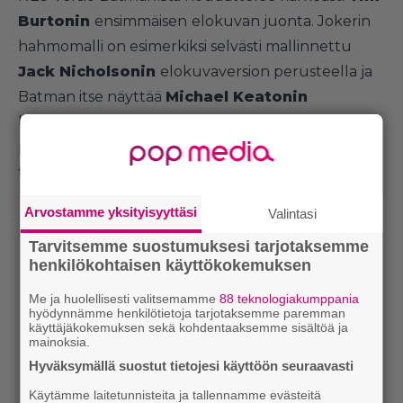
Burtonin
ensimmäisen
elokuvan juonta. Jokerin
hahmomalli on esimerkiksi selvästi mallinnettu
Jack Nicholsonin
elokuvaversion perusteella ja
Batman itse näyttää
Michael Keatonin
battikselta. Mutta sitten mennäänkin omille
poluille vauhdikkaasti, sillä
Batman
on hyvinkin
tyypillinen 1980-luvun NES-toimintaseikkailu.
Arvostamme yksityisyyttäsi
Valintasi
Tarvitsemme suostumuksesi tarjotaksemme
henkilökohtaisen käyttökokemuksen
Me ja huolellisesti valitsemamme
88 teknologiakumppania
hyödynnämme henkilötietoja tarjotaksemme paremman
käyttäjäkokemuksen sekä kohdentaaksemme sisältöä ja
mainoksia.
Hyväksymällä suostut tietojesi käyttöön seuraavasti
Käytämme laitetunnisteita ja tallennamme evästeitä