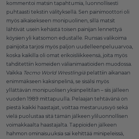
kommentoi matsin tapahtumia, luonnollisesti
puhtaasti tekstin välityksellä. Sen painimoottori oli
myös aikaisekseen monipuolinen, sillä matsit
lähtivät usein kehästä toisen painijan lennettyä
köysien yli katsomon edustalle. Runsas valikoima
painijoita tarjosi myös paljon uudelleenpeluuarvoa,
koska kaikilla oli omat erikoisliikkeensä, joita myös
tahditettiin komeiden välianimaatioiden muodossa.
Vaikka
Tecmo World Wrestlingiä
pelattiin aikanaan
enimmäkseen kaksinpelinä, se sisälsi myös
yllättävän monipuolisen yksinpelitilan – siis jälleen
vuoden 1989 mittapuulla. Pelaajan tehtävänä on
piestä kaikki haastajat, voittaa mestaruusvyö sekä
vielä puolustaa sitä tämän jälkeen yliluonnollisen
voimakkaalta haastajalta. Tappioiden jälkeen
hahmon ominaisuuksia sai kehittää minipeleissä,