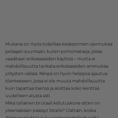
Mukana on myös todellisia keskisormen ojennuksia
pelaajan suuntaan, kuten pomomatseja, joissa
vaaditaan erikoisaseiden käyttöä – mutta ei
mahdollisuutta tankata erikoisaseiden ammuksia
yritysten välissä. Niinpä on hyvin helppoa ajautua
tilanteeseen, jossa ei ole muuta mahdollisuutta
kuin tapattaa itsensä ja aloittaa koko kenttää
uudelleen alusta asti.
Miksi tällainen brutaali kidutuskone sitten on
yleensäkään päässyt listalle? Osittain, koska
Batman
näyttää ja kuulostaa todella hyvältä.