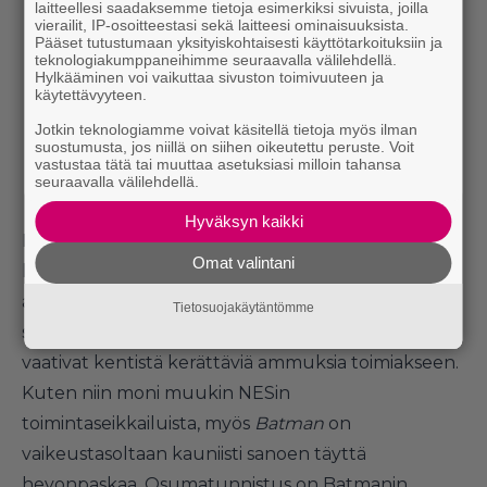
laitteellesi saadaksemme tietoja esimerkiksi sivuista, joilla
vierailit, IP-osoitteestasi sekä laitteesi ominaisuuksista.
Pääset tutustumaan yksityiskohtaisesti käyttötarkoituksiin ja
teknologiakumppaneihimme seuraavalla välilehdellä.
Hylkääminen voi vaikuttaa sivuston toimivuuteen ja
käytettävyyteen.
Jotkin teknologiamme voivat käsitellä tietoja myös ilman
suostumusta, jos niillä on siihen oikeutettu peruste. Voit
vastustaa tätä tai muuttaa asetuksiasi milloin tahansa
seuraavalla välilehdellä.
Hyväksyn kaikki
Lepakkomies hyppii ja taistelee tiensä läpi
Omat valintani
labyrinttimäisten kenttien, joiden lopussa odottaa
aina hirmuinen pomo. Nyrkkien ohella käyttöön
Tietosuojakäytäntömme
saadaan kolme erikoisasetta, jotka tietenkin
vaativat kentistä kerättäviä ammuksia toimiakseen.
Kuten niin moni muukin NESin
toimintaseikkailuista, myös
Batman
on
vaikeustasoltaan kauniisti sanoen täyttä
hevonpaskaa. Osumatunnistus on Batmanin