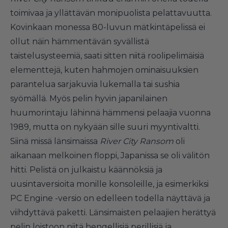
toimivaa ja yllättävän monipuolista pelattavuutta.
Kovinkaan monessa 80-luvun mätkintäpelissä ei
ollut näin hämmentävän syvällistä
taistelusysteemiä, saati sitten niitä roolipelimäisiä
elementtejä, kuten hahmojen ominaisuuksien
parantelua sarjakuvia lukemalla tai sushia
syömällä. Myös pelin hyvin japanilainen
huumorintaju lähinnä hämmensi pelaajia vuonna
1989, mutta on nykyään sille suuri myyntivaltti.
Siinä missä länsimaissa
River City Ransom
oli
aikanaan melkoinen floppi, Japanissa se oli välitön
hitti. Pelistä on julkaistu käännöksiä ja
uusintaversioita monille konsoleille, ja esimerkiksi
PC Engine -versio on edelleen todella näyttävä ja
viihdyttävä paketti. Länsimaisten pelaajien herättyä
pelin loistoon niitä hengellisiä perillisiä ja