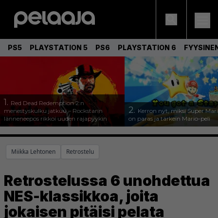
PS5
PLAYSTATION 5
PS6
PLAYSTATION 6
FYYSINE
1.
Red Dead Redemption 2:n
2.
menestyskulku jatkuu – Rockstarin
Kerron nyt, miksi Super Mar
länneneepos rikkoi uuden rajapyykin
on paras ja tärkein Mario-peli
Miikka Lehtonen
Retrostelu
Retrostelussa 6 unohdettua
NES-klassikkoa, joita
jokaisen pitäisi pelata