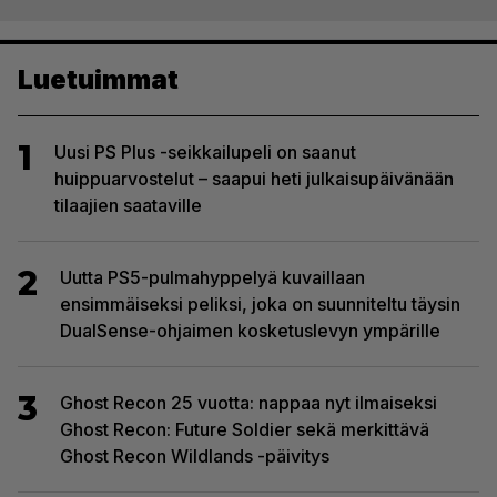
Luetuimmat
1
Uusi PS Plus -seikkailupeli on saanut
huippuarvostelut – saapui heti julkaisupäivänään
tilaajien saataville
2
Uutta PS5-pulmahyppelyä kuvaillaan
ensimmäiseksi peliksi, joka on suunniteltu täysin
DualSense-ohjaimen kosketuslevyn ympärille
3
Ghost Recon 25 vuotta: nappaa nyt ilmaiseksi
Ghost Recon: Future Soldier sekä merkittävä
Ghost Recon Wildlands -päivitys