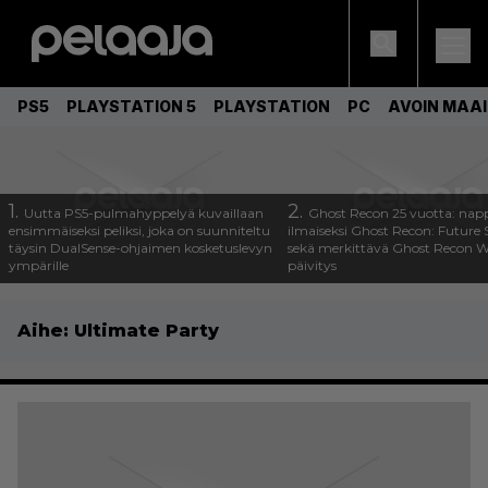
PS5
PLAYSTATION 5
PLAYSTATION
PC
AVOIN MAA
1.
2.
Uutta PS5-pulmahyppelyä kuvaillaan
Ghost Recon 25 vuotta: nap
ensimmäiseksi peliksi, joka on suunniteltu
ilmaiseksi Ghost Recon: Future S
täysin DualSense-ohjaimen kosketuslevyn
sekä merkittävä Ghost Recon Wi
ympärille
päivitys
Aihe:
Ultimate Party