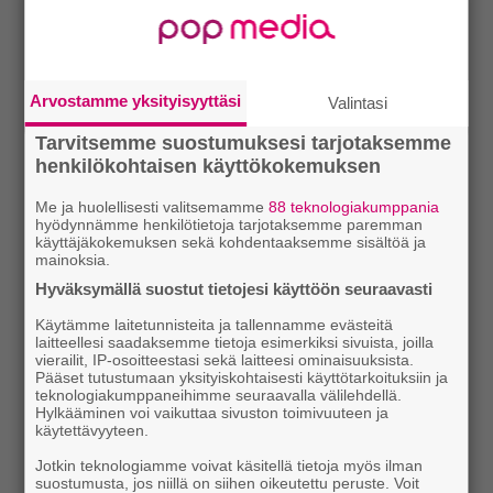
Arvostamme yksityisyyttäsi
Valintasi
Tarvitsemme suostumuksesi tarjotaksemme
henkilökohtaisen käyttökokemuksen
Me ja huolellisesti valitsemamme
88 teknologiakumppania
hyödynnämme henkilötietoja tarjotaksemme paremman
käyttäjäkokemuksen sekä kohdentaaksemme sisältöä ja
mainoksia.
Hyväksymällä suostut tietojesi käyttöön seuraavasti
Käytämme laitetunnisteita ja tallennamme evästeitä
laitteellesi saadaksemme tietoja esimerkiksi sivuista, joilla
vierailit, IP-osoitteestasi sekä laitteesi ominaisuuksista.
Pääset tutustumaan yksityiskohtaisesti käyttötarkoituksiin ja
teknologiakumppaneihimme seuraavalla välilehdellä.
Hylkääminen voi vaikuttaa sivuston toimivuuteen ja
käytettävyyteen.
Jotkin teknologiamme voivat käsitellä tietoja myös ilman
suostumusta, jos niillä on siihen oikeutettu peruste. Voit