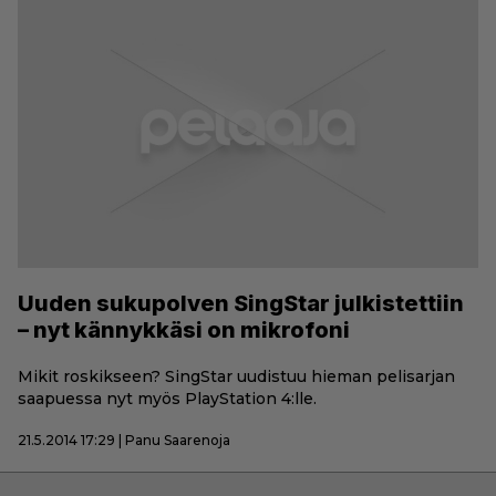
Uuden sukupolven SingStar julkistettiin
– nyt kännykkäsi on mikrofoni
Mikit roskikseen? SingStar uudistuu hieman pelisarjan
saapuessa nyt myös PlayStation 4:lle.
21.5.2014 17:29 | Panu Saarenoja