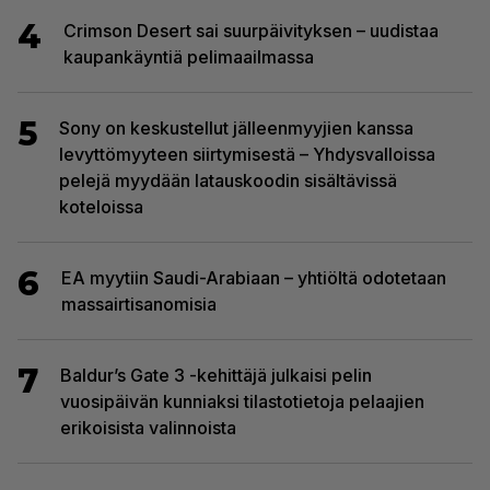
4
Crimson Desert sai suurpäivityksen – uudistaa
kaupankäyntiä pelimaailmassa
5
Sony on keskustellut jälleenmyyjien kanssa
levyttömyyteen siirtymisestä – Yhdysvalloissa
pelejä myydään latauskoodin sisältävissä
koteloissa
6
EA myytiin Saudi-Arabiaan – yhtiöltä odotetaan
massairtisanomisia
7
Baldur’s Gate 3 -kehittäjä julkaisi pelin
vuosipäivän kunniaksi tilastotietoja pelaajien
erikoisista valinnoista