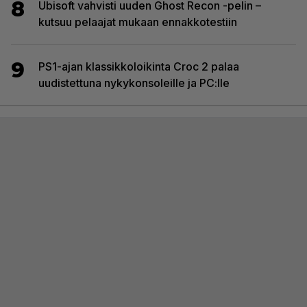
8
Ubisoft vahvisti uuden Ghost Recon -pelin –
kutsuu pelaajat mukaan ennakkotestiin
9
PS1-ajan klassikkoloikinta Croc 2 palaa
uudistettuna nykykonsoleille ja PC:lle