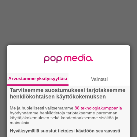
Arvostamme yksityisyyttäsi
Valintasi
Tarvitsemme suostumuksesi tarjotaksemme
henkilökohtaisen käyttökokemuksen
Me ja huolellisesti valitsemamme
88 teknologiakumppania
hyödynnämme henkilötietoja tarjotaksemme paremman
käyttäjäkokemuksen sekä kohdentaaksemme sisältöä ja
mainoksia.
Hyväksymällä suostut tietojesi käyttöön seuraavasti