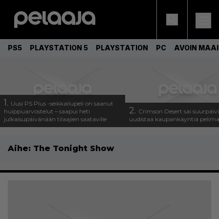
PS5
PLAYSTATION 5
PLAYSTATION
PC
AVOIN MAA
1.
Uusi PS Plus -seikkailupeli on saanut
2.
huippuarvostelut – saapui heti
Crimson Desert sai suurpäivi
julkaisupäivänään tilaajien saataville
uudistaa kaupankäyntiä pelim
Aihe:
The Tonight Show