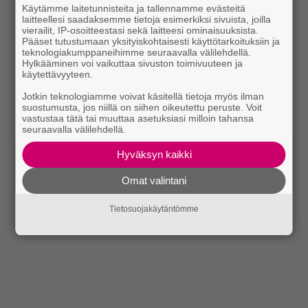
Käytämme laitetunnisteita ja tallennamme evästeitä
laitteellesi saadaksemme tietoja esimerkiksi sivuista, joilla
vierailit, IP-osoitteestasi sekä laitteesi ominaisuuksista.
Pääset tutustumaan yksityiskohtaisesti käyttötarkoituksiin ja
teknologiakumppaneihimme seuraavalla välilehdellä.
Hylkääminen voi vaikuttaa sivuston toimivuuteen ja
käytettävyyteen.
Jotkin teknologiamme voivat käsitellä tietoja myös ilman
suostumusta, jos niillä on siihen oikeutettu peruste. Voit
vastustaa tätä tai muuttaa asetuksiasi milloin tahansa
seuraavalla välilehdellä.
Hyväksyn kaikki
Omat valintani
Tietosuojakäytäntömme