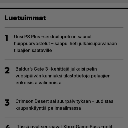
Luetuimmat
1
Uusi PS Plus -seikkailupeli on saanut
huippuarvostelut – saapui heti julkaisupäivänään
tilaajien saataville
2
Baldur’s Gate 3 -kehittäjä julkaisi pelin
vuosipäivän kunniaksi tilastotietoja pelaajien
erikoisista valinnoista
3
Crimson Desert sai suurpäivityksen – uudistaa
kaupankäyntiä pelimaailmassa
Tässä ovat seuraavat Xbox Game Pass -pelit