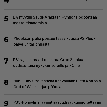
4
5
EA myytiin Saudi-Arabiaan – yhtiöltä odotetaan
massairtisanomisia
6
Yhdeksän peliä poistuu tässä kuussa PS Plus -
palvelun tarjonnasta
7
PS1-ajan klassikkoloikinta Croc 2 palaa
uudistettuna nykykonsoleille ja PC:lle
8
Huhu: Dave Bautistasta kaavaillaan uutta Kratosia
God of War -sarjan pääosaan
9
PS5-konsolin myynnit saavuttivat kunnioitettavan