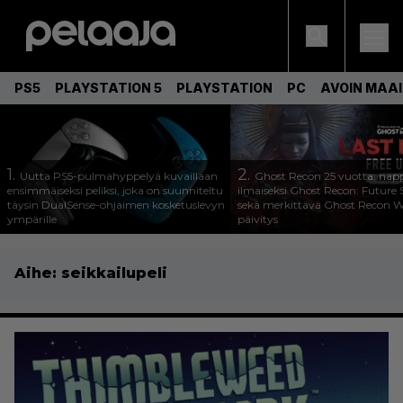
PS5
PLAYSTATION 5
PLAYSTATION
PC
AVOIN MAA
1.
2.
Uutta PS5-pulmahyppelyä kuvaillaan
Ghost Recon 25 vuotta: nap
ensimmäiseksi peliksi, joka on suunniteltu
ilmaiseksi Ghost Recon: Future S
täysin DualSense-ohjaimen kosketuslevyn
sekä merkittävä Ghost Recon Wi
ympärille
päivitys
Aihe:
seikkailupeli