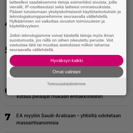
laitteellesi saadaksemme tietoja esimerkiksi sivuista, joilla
Ghost Recon Wildlands -päivitys
vierailit, IP-osoitteestasi sekä laitteesi ominaisuuksista.
Pääset tutustumaan yksityiskohtaisesti käyttötarkoituksiin ja
teknologiakumppaneihimme seuraavalla välilehdellä.
4
Hylkääminen voi vaikuttaa sivuston toimivuuteen ja
Crimson Desert sai suurpäivityksen – uudistaa
käytettävyyteen.
kaupankäyntiä pelimaailmassa
Jotkin teknologiamme voivat käsitellä tietoja myös ilman
suostumusta, jos niillä on siihen oikeutettu peruste. Voit
vastustaa tätä tai muuttaa asetuksiasi milloin tahansa
5
Sony on keskustellut jälleenmyyjien kanssa
seuraavalla välilehdellä.
levyttömyyteen siirtymisestä – Yhdysvalloissa
Hyväksyn kaikki
pelejä myydään latauskoodin sisältävissä
koteloissa
Omat valintani
Tietosuojakäytäntömme
6
Ubisoft vahvisti uuden Ghost Recon -pelin –
kutsuu pelaajat mukaan ennakkotestiin
7
EA myytiin Saudi-Arabiaan – yhtiöltä odotetaan
massairtisanomisia