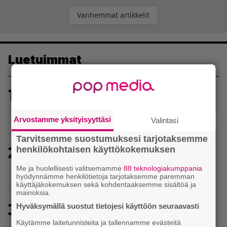
Artikkelien
Vanhemmat artikkelit
selaus
Luetuimmat
1
Uusi PS Plus -seikkailupeli on saanut
huippuarvostelut – saapui heti julkaisupäivänään
tilaajien saataville
Arvostamme yksityisyyttäsi
Valintasi
Tarvitsemme suostumuksesi tarjotaksemme
2
henkilökohtaisen käyttökokemuksen
Uutta PS5-pulmahyppelyä kuvaillaan
ensimmäiseksi peliksi, joka on suunniteltu täysin
Me ja huolellisesti valitsemamme
88 teknologiakumppania
DualSense-ohjaimen kosketuslevyn ympärille
hyödynnämme henkilötietoja tarjotaksemme paremman
käyttäjäkokemuksen sekä kohdentaaksemme sisältöä ja
mainoksia.
3
Hyväksymällä suostut tietojesi käyttöön seuraavasti
Ghost Recon 25 vuotta: nappaa nyt ilmaiseksi
Ghost Recon: Future Soldier sekä merkittävä
Käytämme laitetunnisteita ja tallennamme evästeitä