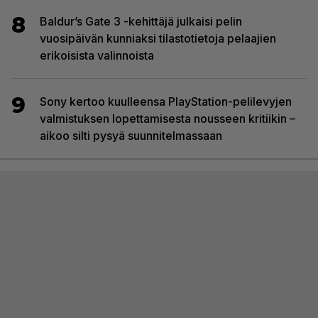
8
Baldur’s Gate 3 -kehittäjä julkaisi pelin
vuosipäivän kunniaksi tilastotietoja pelaajien
erikoisista valinnoista
9
Sony kertoo kuulleensa PlayStation-pelilevyjen
valmistuksen lopettamisesta nousseen kritiikin –
aikoo silti pysyä suunnitelmassaan