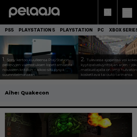
PS5
PLAYSTATION 5
PLAYSTATION
PC
XBOX SERIE
1.
2.
Sony kertoo kuulleensa PlayStation-
Tulevassa ajopelissä voi koke
pelilevyjen valmistuksen lopettamisesta
kyytipalveluyrittäjän arjen – joka
nousseen kritiikin – aikoo silti pysyä
matkustajalla on oma hulvaton
suunnitelmassaan
koskettava tai outo tarinansa
Aihe:
Quakecon