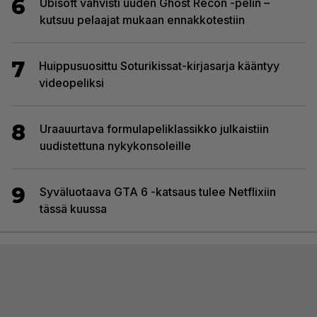
6
Ubisoft vahvisti uuden Ghost Recon -pelin –
kutsuu pelaajat mukaan ennakkotestiin
7
Huippusuosittu Soturikissat-kirjasarja kääntyy
videopeliksi
8
Uraauurtava formulapeliklassikko julkaistiin
uudistettuna nykykonsoleille
9
Syväluotaava GTA 6 -katsaus tulee Netflixiin
tässä kuussa