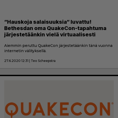
”Hauskoja salaisuuksia” luvattu!
Bethesdan oma QuakeCon-tapahtuma
järjestetäänkin vielä virtuaalisesti
Aiemmin peruttu QuakeCon järjestetäänkin tänä vuonna
internetin välityksellä.
27.6.2020 12:31 | Teo Scheepstra