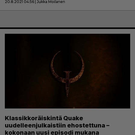
20.8.2021 04:56 | Jukka Moilanen
Klassikkoräiskintä Quake
uudelleenjulkaistiin ehostettuna –
kokonaan uusi episodi mukana