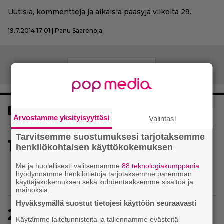
Uutisia, kommentteja ja aikaisia pääsyjä viikolta 29.
19.7.2014 17:01 | Panu Saarenoja
Artikkelien
Vanhemmat artikkelit
selaus
Luetuimmat
Arvostamme yksityisyyttäsi
Valintasi
Tarvitsemme suostumuksesi tarjotaksemme
1
Sony on keskustellut jälleenmyyjien kanssa
henkilökohtaisen käyttökokemuksen
levyttömyyteen siirtymisestä – Yhdysvalloissa
Me ja huolellisesti valitsemamme
88 teknologiakumppania
pelejä myydään latauskoodin sisältävissä
hyödynnämme henkilötietoja tarjotaksemme paremman
koteloissa
käyttäjäkokemuksen sekä kohdentaaksemme sisältöä ja
mainoksia.
Hyväksymällä suostut tietojesi käyttöön seuraavasti
2
Uutta PS5-pulmahyppelyä kuvaillaan
Käytämme laitetunnisteita ja tallennamme evästeitä
ensimmäiseksi peliksi, joka on suunniteltu täysin