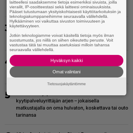
laitteellesi saadaksemme tietoja esimerkiksi sivuista, joilla
DualSense-ohjaimen kosketuslevyn ympärille
vierailit, IP-osoitteestasi sekä laitteesi ominaisuuksista.
Pääset tutustumaan yksityiskohtaisesti käyttötarkoituksiin ja
teknologiakumppaneihimme seuraavalla välilehdellä.
Hylkääminen voi vaikuttaa sivuston toimivuuteen ja
3
Ghost Recon 25 vuotta: nappaa nyt ilmaiseksi
käytettävyyteen.
Ghost Recon: Future Soldier sekä merkittävä
Jotkin teknologiamme voivat käsitellä tietoja myös ilman
Ghost Recon Wildlands -päivitys
suostumusta, jos niillä on siihen oikeutettu peruste. Voit
vastustaa tätä tai muuttaa asetuksiasi milloin tahansa
seuraavalla välilehdellä.
4
Sony kertoo kuulleensa PlayStation-pelilevyjen
Hyväksyn kaikki
valmistuksen lopettamisesta nousseen kritiikin –
Omat valintani
aikoo silti pysyä suunnitelmassaan
Tietosuojakäytäntömme
5
Tulevassa ajopelissä voi kokea
kyytipalveluyrittäjän arjen – jokaisella
matkustajalla on oma hulvaton, koskettava tai outo
tarinansa