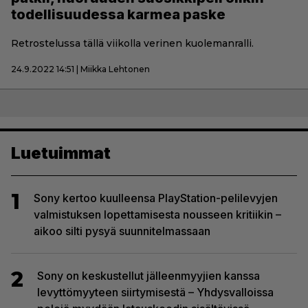
todellisuudessa karmea paske
Retrostelussa tällä viikolla verinen kuolemanralli.
24.9.2022 14:51 | Miikka Lehtonen
Luetuimmat
1
Sony kertoo kuulleensa PlayStation-pelilevyjen
valmistuksen lopettamisesta nousseen kritiikin –
aikoo silti pysyä suunnitelmassaan
2
Sony on keskustellut jälleenmyyjien kanssa
levyttömyyteen siirtymisestä – Yhdysvalloissa