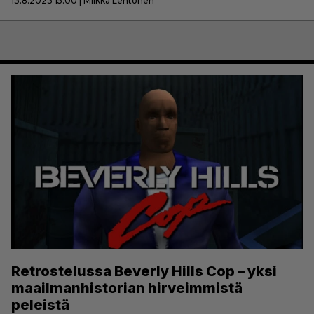
13.8.2023 15:00 | Miikka Lehtonen
Retrostelussa Beverly Hills Cop – yksi
maailmanhistorian hirveimmistä
peleistä