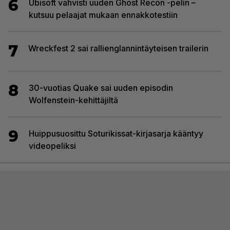
6
Ubisoft vahvisti uuden Ghost Recon -pelin –
kutsuu pelaajat mukaan ennakkotestiin
7
Wreckfest 2 sai rallienglannintäyteisen trailerin
8
30-vuotias Quake sai uuden episodin
Wolfenstein-kehittäjiltä
9
Huippusuosittu Soturikissat-kirjasarja kääntyy
videopeliksi