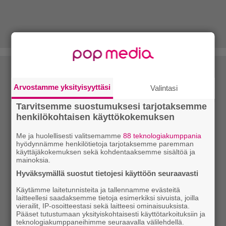
Arvostamme yksityisyyttäsi
Valintasi
Tarvitsemme suostumuksesi tarjotaksemme
henkilökohtaisen käyttökokemuksen
Me ja huolellisesti valitsemamme
88 teknologiakumppania
hyödynnämme henkilötietoja tarjotaksemme paremman
käyttäjäkokemuksen sekä kohdentaaksemme sisältöä ja
mainoksia.
Hyväksymällä suostut tietojesi käyttöön seuraavasti
Käytämme laitetunnisteita ja tallennamme evästeitä
laitteellesi saadaksemme tietoja esimerkiksi sivuista, joilla
vierailit, IP-osoitteestasi sekä laitteesi ominaisuuksista.
Pääset tutustumaan yksityiskohtaisesti käyttötarkoituksiin ja
teknologiakumppaneihimme seuraavalla välilehdellä.