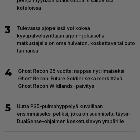
pelejä myydään latauskoodin sisältävissä
koteloissa
3
Tulevassa ajopelissä voi kokea
kyytipalveluyrittäjän arjen – jokaisella
matkustajalla on oma hulvaton, koskettava tai outo
tarinansa
4
Ghost Recon 25 vuotta: nappaa nyt ilmaiseksi
Ghost Recon: Future Soldier sekä merkittävä
Ghost Recon Wildlands -päivitys
5
Uutta PS5-pulmahyppelyä kuvaillaan
ensimmäiseksi peliksi, joka on suunniteltu täysin
DualSense-ohjaimen kosketuslevyn ympärille