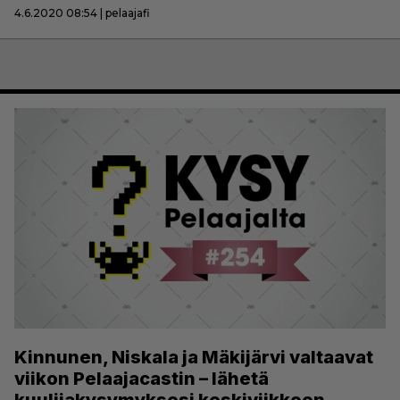
4.6.2020 08:54 | pelaajafi
Kinnunen, Niskala ja Mäkijärvi valtaavat
viikon Pelaajacastin – lähetä