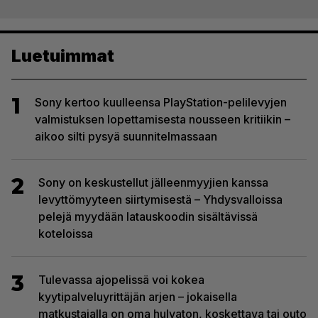
Luetuimmat
1
Sony kertoo kuulleensa PlayStation-pelilevyjen
valmistuksen lopettamisesta nousseen kritiikin –
aikoo silti pysyä suunnitelmassaan
2
Sony on keskustellut jälleenmyyjien kanssa
levyttömyyteen siirtymisestä – Yhdysvalloissa
pelejä myydään latauskoodin sisältävissä
koteloissa
3
Tulevassa ajopelissä voi kokea
kyytipalveluyrittäjän arjen – jokaisella
matkustajalla on oma hulvaton, koskettava tai outo