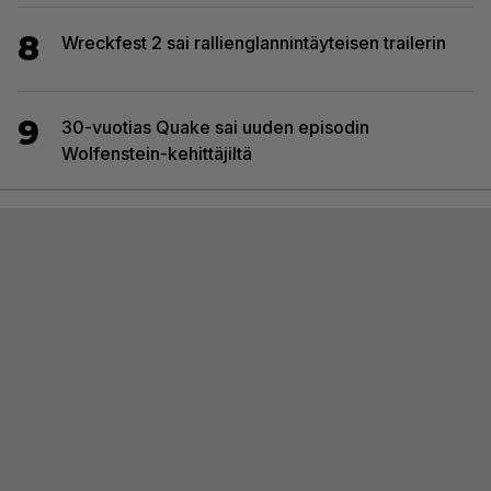
8
Wreckfest 2 sai rallienglannintäyteisen trailerin
9
30-vuotias Quake sai uuden episodin
Wolfenstein-kehittäjiltä