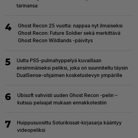
tarinansa
4
Ghost Recon 25 vuotta: nappaa nyt ilmaiseksi
Ghost Recon: Future Soldier sekä merkittävä
Ghost Recon Wildlands -päivitys
5
Uutta PS5-pulmahyppelyä kuvaillaan
ensimmäiseksi peliksi, joka on suunniteltu täysin
DualSense-ohjaimen kosketuslevyn ympärille
6
Ubisoft vahvisti uuden Ghost Recon -pelin –
kutsuu pelaajat mukaan ennakkotestiin
7
Huippusuosittu Soturikissat-kirjasarja kääntyy
videopeliksi