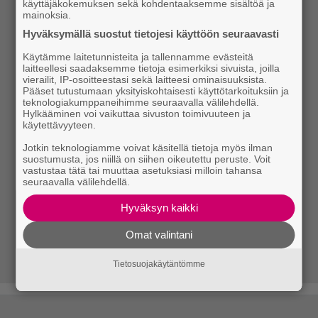
käyttäjäkokemuksen sekä kohdentaaksemme sisältöä ja
mainoksia.
Hyväksymällä suostut tietojesi käyttöön seuraavasti
Käytämme laitetunnisteita ja tallennamme evästeitä
laitteellesi saadaksemme tietoja esimerkiksi sivuista, joilla
vierailit, IP-osoitteestasi sekä laitteesi ominaisuuksista.
Pääset tutustumaan yksityiskohtaisesti käyttötarkoituksiin ja
teknologiakumppaneihimme seuraavalla välilehdellä.
Hylkääminen voi vaikuttaa sivuston toimivuuteen ja
käytettävyyteen.
Jotkin teknologiamme voivat käsitellä tietoja myös ilman
suostumusta, jos niillä on siihen oikeutettu peruste. Voit
vastustaa tätä tai muuttaa asetuksiasi milloin tahansa
seuraavalla välilehdellä.
Hyväksyn kaikki
Omat valintani
Tietosuojakäytäntömme