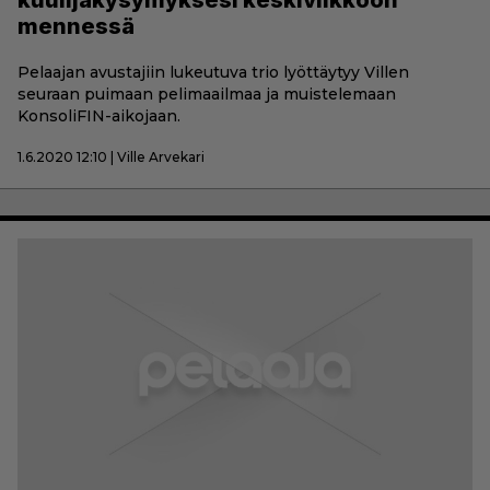
kuulijakysymyksesi keskiviikkoon
mennessä
Pelaajan avustajiin lukeutuva trio lyöttäytyy Villen
seuraan puimaan pelimaailmaa ja muistelemaan
KonsoliFIN-aikojaan.
1.6.2020 12:10 | Ville Arvekari