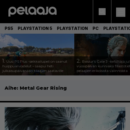
PS5
PLAYSTATION 5
PLAYSTATION
PC
PLAYSTATI
1.
2.
Uusi PS Plus -seikkailupeli on saanut
Baldur’s Gate 3 -kehittäjä jul
huippuarvostelut – saapui heti
vuosipäivän kunniaksi tilastotie
julkaisupäivänään tilaajien saataville
pelaajien erikoisista valinnoista
Aihe:
Metal Gear Rising