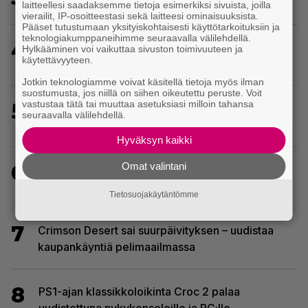
laitteellesi saadaksemme tietoja esimerkiksi sivuista, joilla
vierailit, IP-osoitteestasi sekä laitteesi ominaisuuksista.
Pääset tutustumaan yksityiskohtaisesti käyttötarkoituksiin ja
teknologiakumppaneihimme seuraavalla välilehdellä.
4
EA myytiin Saudi-Arabiaan – yhtiöltä odotetaan
Hylkääminen voi vaikuttaa sivuston toimivuuteen ja
käytettävyyteen.
massairtisanomisia
Jotkin teknologiamme voivat käsitellä tietoja myös ilman
suostumusta, jos niillä on siihen oikeutettu peruste. Voit
vastustaa tätä tai muuttaa asetuksiasi milloin tahansa
5
Yhdeksän peliä poistuu tässä kuussa PS Plus -
seuraavalla välilehdellä.
palvelun tarjonnasta
Hyväksyn kaikki
Omat valintani
6
Huhu: Dave Bautistasta kaavaillaan uutta Kratosia
God of War -sarjan pääosaan
Tietosuojakäytäntömme
7
Crimson Desert sai suurpäivityksen – uudistaa
kaupankäyntiä pelimaailmassa
8
PS1-ajan klassikkoloikinta Croc 2 palaa