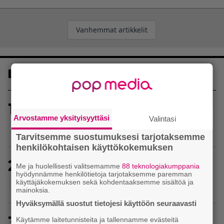
Artikkelien
Vanhemmat artikkelit
selaus
Luetuimmat
1
Uusi PS Plus -seikkailupeli on saanut
Arvostamme yksityisyyttäsi
huippuarvostelut – saapui heti julkaisupäivänään
Valintasi
tilaajien saataville
Tarvitsemme suostumuksesi tarjotaksemme
henkilökohtaisen käyttökokemuksen
2
Baldur’s Gate 3 -kehittäjä julkaisi pelin
Me ja huolellisesti valitsemamme
88 teknologiakumppania
hyödynnämme henkilötietoja tarjotaksemme paremman
vuosipäivän kunniaksi tilastotietoja pelaajien
käyttäjäkokemuksen sekä kohdentaaksemme sisältöä ja
erikoisista valinnoista
mainoksia.
Hyväksymällä suostut tietojesi käyttöön seuraavasti
3
Tässä ovat seuraavat Xbox Game Pass -pelit
Käytämme laitetunnisteita ja tallennamme evästeitä