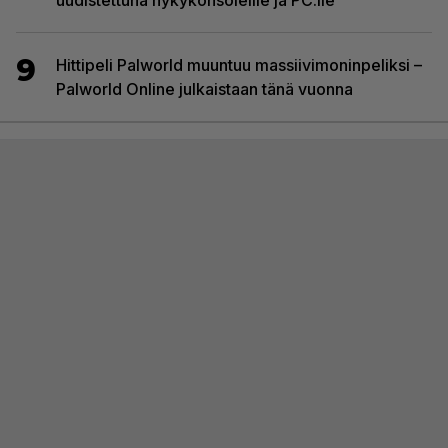
uudistettuna nykykonsoleille ja PC:lle
9
Hittipeli Palworld muuntuu massiivimoninpeliksi –
Palworld Online julkaistaan tänä vuonna