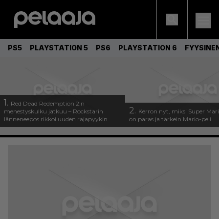
PS5
PLAYSTATION 5
PS6
PLAYSTATION 6
FYYSINE
1.
Red Dead Redemption 2:n
2.
menestyskulku jatkuu – Rockstarin
Kerron nyt, miksi Super Mar
länneneepos rikkoi uuden rajapyykin
on paras ja tärkein Mario-peli