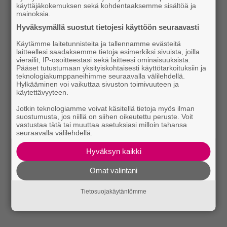
käyttäjäkokemuksen sekä kohdentaaksemme sisältöä ja
mainoksia.
Hyväksymällä suostut tietojesi käyttöön seuraavasti
Käytämme laitetunnisteita ja tallennamme evästeitä
laitteellesi saadaksemme tietoja esimerkiksi sivuista, joilla
vierailit, IP-osoitteestasi sekä laitteesi ominaisuuksista.
Pääset tutustumaan yksityiskohtaisesti käyttötarkoituksiin ja
teknologiakumppaneihimme seuraavalla välilehdellä.
Hylkääminen voi vaikuttaa sivuston toimivuuteen ja
käytettävyyteen.
Jotkin teknologiamme voivat käsitellä tietoja myös ilman
suostumusta, jos niillä on siihen oikeutettu peruste. Voit
vastustaa tätä tai muuttaa asetuksiasi milloin tahansa
seuraavalla välilehdellä.
Hyväksyn kaikki
Omat valintani
Tietosuojakäytäntömme