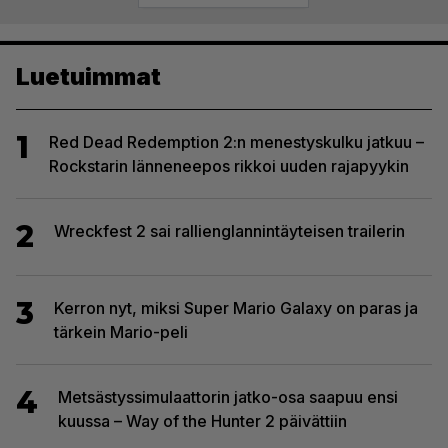
selaus
Luetuimmat
1
Red Dead Redemption 2:n menestyskulku jatkuu –
Rockstarin länneneepos rikkoi uuden rajapyykin
2
Wreckfest 2 sai rallienglannintäyteisen trailerin
3
Kerron nyt, miksi Super Mario Galaxy on paras ja
tärkein Mario-peli
4
Metsästyssimulaattorin jatko-osa saapuu ensi
kuussa – Way of the Hunter 2 päivättiin