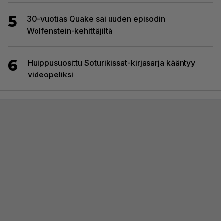
5
30-vuotias Quake sai uuden episodin
Wolfenstein-kehittäjiltä
6
Huippusuosittu Soturikissat-kirjasarja kääntyy
videopeliksi