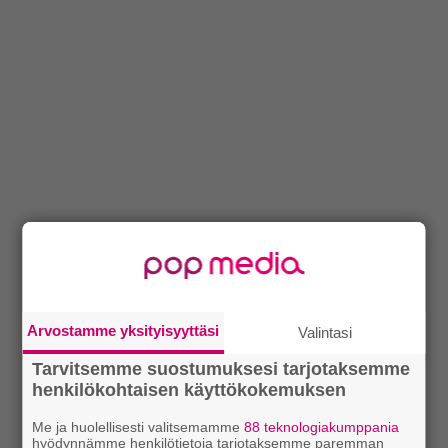
Arvostamme yksityisyyttäsi
Valintasi
Tarvitsemme suostumuksesi tarjotaksemme
henkilökohtaisen käyttökokemuksen
Me ja huolellisesti valitsemamme
88 teknologiakumppania
hyödynnämme henkilötietoja tarjotaksemme paremman