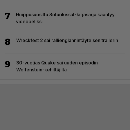
7
Huippusuosittu Soturikissat-kirjasarja kääntyy
videopeliksi
8
Wreckfest 2 sai rallienglannintäyteisen trailerin
9
30-vuotias Quake sai uuden episodin
Wolfenstein-kehittäjiltä