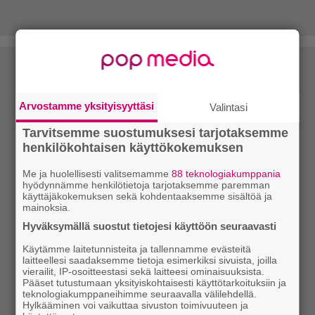
Arvostamme yksityisyyttäsi
Valintasi
Tarvitsemme suostumuksesi tarjotaksemme
henkilökohtaisen käyttökokemuksen
Me ja huolellisesti valitsemamme
88 teknologiakumppania
hyödynnämme henkilötietoja tarjotaksemme paremman
käyttäjäkokemuksen sekä kohdentaaksemme sisältöä ja
mainoksia.
Hyväksymällä suostut tietojesi käyttöön seuraavasti
Käytämme laitetunnisteita ja tallennamme evästeitä
laitteellesi saadaksemme tietoja esimerkiksi sivuista, joilla
vierailit, IP-osoitteestasi sekä laitteesi ominaisuuksista.
Pääset tutustumaan yksityiskohtaisesti käyttötarkoituksiin ja
teknologiakumppaneihimme seuraavalla välilehdellä.
Hylkääminen voi vaikuttaa sivuston toimivuuteen ja