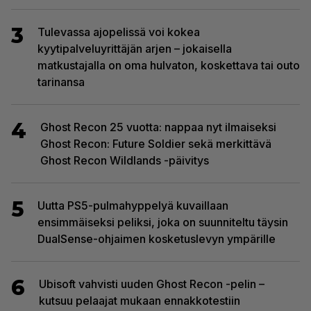
3
Tulevassa ajopelissä voi kokea
kyytipalveluyrittäjän arjen – jokaisella
matkustajalla on oma hulvaton, koskettava tai outo
tarinansa
4
Ghost Recon 25 vuotta: nappaa nyt ilmaiseksi
Ghost Recon: Future Soldier sekä merkittävä
Ghost Recon Wildlands -päivitys
5
Uutta PS5-pulmahyppelyä kuvaillaan
ensimmäiseksi peliksi, joka on suunniteltu täysin
DualSense-ohjaimen kosketuslevyn ympärille
6
Ubisoft vahvisti uuden Ghost Recon -pelin –
kutsuu pelaajat mukaan ennakkotestiin