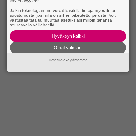
käytettävyyteen.
Jotkin teknologiamme voivat käsitellä tietoja myös ilman
suostumusta, jos niillä on siihen oikeutettu peruste. Voit
vastustaa tätä tai muuttaa asetuksiasi milloin tahansa
seuraavalla välilehdellä.
Hyväksyn kaikki
Omat valintani
Tietosuojakäytäntömme