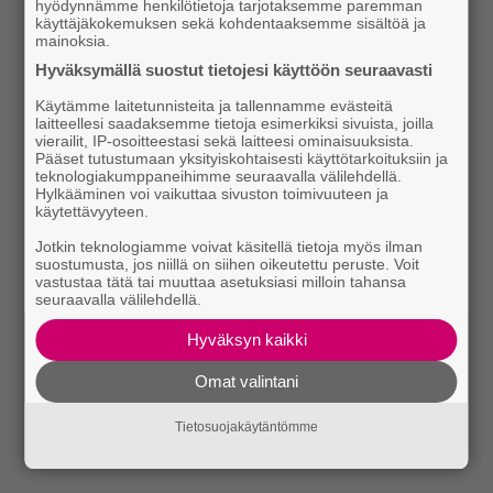
hyödynnämme henkilötietoja tarjotaksemme paremman
käyttäjäkokemuksen sekä kohdentaaksemme sisältöä ja
mainoksia.
Hyväksymällä suostut tietojesi käyttöön seuraavasti
Käytämme laitetunnisteita ja tallennamme evästeitä
laitteellesi saadaksemme tietoja esimerkiksi sivuista, joilla
vierailit, IP-osoitteestasi sekä laitteesi ominaisuuksista.
Pääset tutustumaan yksityiskohtaisesti käyttötarkoituksiin ja
teknologiakumppaneihimme seuraavalla välilehdellä.
Hylkääminen voi vaikuttaa sivuston toimivuuteen ja
käytettävyyteen.
Jotkin teknologiamme voivat käsitellä tietoja myös ilman
suostumusta, jos niillä on siihen oikeutettu peruste. Voit
vastustaa tätä tai muuttaa asetuksiasi milloin tahansa
seuraavalla välilehdellä.
Hyväksyn kaikki
Omat valintani
Tietosuojakäytäntömme