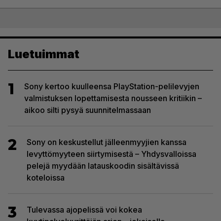
Luetuimmat
1
Sony kertoo kuulleensa PlayStation-pelilevyjen
valmistuksen lopettamisesta nousseen kritiikin –
aikoo silti pysyä suunnitelmassaan
2
Sony on keskustellut jälleenmyyjien kanssa
levyttömyyteen siirtymisestä – Yhdysvalloissa
pelejä myydään latauskoodin sisältävissä
koteloissa
3
Tulevassa ajopelissä voi kokea