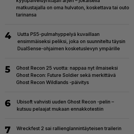
kyytipalveluyrittäjän arjen – jokaisella
matkustajalla on oma hulvaton, koskettava tai outo
tarinansa
4
Uutta PS5-pulmahyppelyä kuvaillaan
ensimmäiseksi peliksi, joka on suunniteltu täysin
DualSense-ohjaimen kosketuslevyn ympärille
5
Ghost Recon 25 vuotta: nappaa nyt ilmaiseksi
Ghost Recon: Future Soldier sekä merkittävä
Ghost Recon Wildlands -päivitys
6
Ubisoft vahvisti uuden Ghost Recon -pelin –
kutsuu pelaajat mukaan ennakkotestiin
7
Wreckfest 2 sai rallienglannintäyteisen trailerin