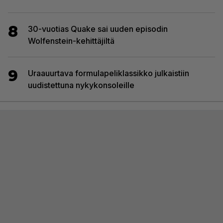
8
30-vuotias Quake sai uuden episodin
Wolfenstein-kehittäjiltä
9
Uraauurtava formulapeliklassikko julkaistiin
uudistettuna nykykonsoleille