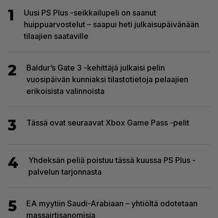
1
Uusi PS Plus -seikkailupeli on saanut
huippuarvostelut – saapui heti julkaisupäivänään
tilaajien saataville
2
Baldur’s Gate 3 -kehittäjä julkaisi pelin
vuosipäivän kunniaksi tilastotietoja pelaajien
erikoisista valinnoista
3
Tässä ovat seuraavat Xbox Game Pass -pelit
4
Yhdeksän peliä poistuu tässä kuussa PS Plus -
palvelun tarjonnasta
5
EA myytiin Saudi-Arabiaan – yhtiöltä odotetaan
massairtisanomisia