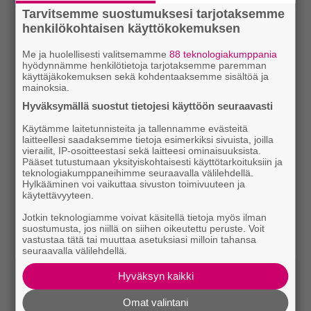
Tarvitsemme suostumuksesi tarjotaksemme
henkilökohtaisen käyttökokemuksen
Me ja huolellisesti valitsemamme
88 teknologiakumppania
hyödynnämme henkilötietoja tarjotaksemme paremman
käyttäjäkokemuksen sekä kohdentaaksemme sisältöä ja
mainoksia.
Hyväksymällä suostut tietojesi käyttöön seuraavasti
Käytämme laitetunnisteita ja tallennamme evästeitä
laitteellesi saadaksemme tietoja esimerkiksi sivuista, joilla
vierailit, IP-osoitteestasi sekä laitteesi ominaisuuksista.
Pääset tutustumaan yksityiskohtaisesti käyttötarkoituksiin ja
teknologiakumppaneihimme seuraavalla välilehdellä.
Hylkääminen voi vaikuttaa sivuston toimivuuteen ja
käytettävyyteen.
Jotkin teknologiamme voivat käsitellä tietoja myös ilman
suostumusta, jos niillä on siihen oikeutettu peruste. Voit
vastustaa tätä tai muuttaa asetuksiasi milloin tahansa
seuraavalla välilehdellä.
Hyväksyn kaikki
Omat valintani