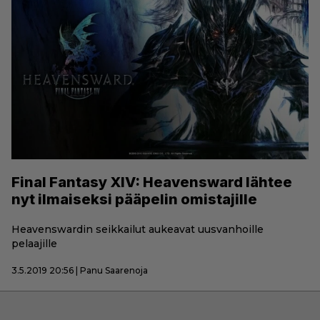
Final Fantasy XIV: Heavensward lähtee
nyt ilmaiseksi pääpelin omistajille
Heavenswardin seikkailut aukeavat uusvanhoille
pelaajille
3.5.2019 20:56 | Panu Saarenoja