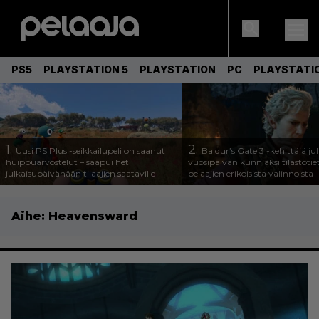
PS5
PLAYSTATION 5
PLAYSTATION
PC
PLAYSTATI
1.
2.
Uusi PS Plus -seikkailupeli on saanut
Baldur’s Gate 3 -kehittäjä jul
huippuarvostelut – saapui heti
vuosipäivän kunniaksi tilastotie
julkaisupäivänään tilaajien saataville
pelaajien erikoisista valinnoista
Aihe:
Heavensward