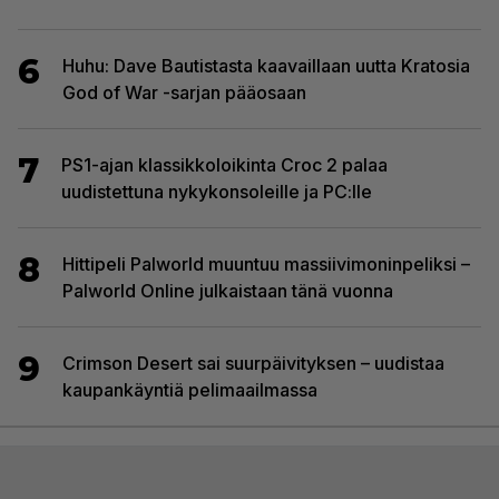
6
Huhu: Dave Bautistasta kaavaillaan uutta Kratosia
God of War -sarjan pääosaan
7
PS1-ajan klassikkoloikinta Croc 2 palaa
uudistettuna nykykonsoleille ja PC:lle
8
Hittipeli Palworld muuntuu massiivimoninpeliksi –
Palworld Online julkaistaan tänä vuonna
9
Crimson Desert sai suurpäivityksen – uudistaa
kaupankäyntiä pelimaailmassa