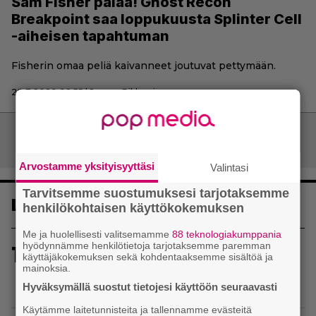
Sam Fisher palaa! Ghost Recon
Breakpoint saa loppukuusta Splinter Cell
-aiheisen tapahtuman
Fisherin omaa peliä kaivanneet joutuvat pettymään.
20.3.2020 08:55 | Joonas Pikkarainen
Artikkelien
Vanhemmat artikkelit
selaus
Arvostamme yksityisyyttäsi
Valintasi
Tarvitsemme suostumuksesi tarjotaksemme
Luetuimmat
henkilökohtaisen käyttökokemuksen
Me ja huolellisesti valitsemamme
88 teknologiakumppania
hyödynnämme henkilötietoja tarjotaksemme paremman
1
Sony kertoo kuulleensa PlayStation-pelilevyjen
käyttäjäkokemuksen sekä kohdentaaksemme sisältöä ja
valmistuksen lopettamisesta nousseen kritiikin –
mainoksia.
aikoo silti pysyä suunnitelmassaan
Hyväksymällä suostut tietojesi käyttöön seuraavasti
Käytämme laitetunnisteita ja tallennamme evästeitä