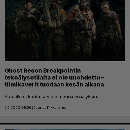
Ghost Recon Breakpointin
tekoälysotilaita ei ole unohdettu –
tiimikaverit tuodaan kesän aikana
Auroalle ei kohta tarvitse mennä enää yksin.
5.5.2020 09:56 | Joonas Pikkarainen