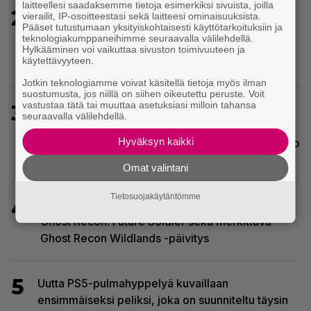
laitteellesi saadaksemme tietoja esimerkiksi sivuista, joilla
2
Sony on keskustellut jälleenmyyjien kanssa
vierailit, IP-osoitteestasi sekä laitteesi ominaisuuksista.
Pääset tutustumaan yksityiskohtaisesti käyttötarkoituksiin ja
levyttömyyteen siirtymisestä – Yhdysvalloissa
teknologiakumppaneihimme seuraavalla välilehdellä.
pelejä myydään latauskoodin sisältävissä
Hylkääminen voi vaikuttaa sivuston toimivuuteen ja
käytettävyyteen.
koteloissa
Jotkin teknologiamme voivat käsitellä tietoja myös ilman
suostumusta, jos niillä on siihen oikeutettu peruste. Voit
vastustaa tätä tai muuttaa asetuksiasi milloin tahansa
3
Tulevassa ajopelissä voi kokea
seuraavalla välilehdellä.
kyytipalveluyrittäjän arjen – jokaisella
Hyväksyn kaikki
matkustajalla on oma hulvaton, koskettava tai outo
tarinansa
Omat valintani
Tietosuojakäytäntömme
4
Ghost Recon 25 vuotta: nappaa nyt ilmaiseksi
Ghost Recon: Future Soldier sekä merkittävä
Ghost Recon Wildlands -päivitys
5
Uutta PS5-pulmahyppelyä kuvaillaan
ensimmäiseksi peliksi, joka on suunniteltu täysin