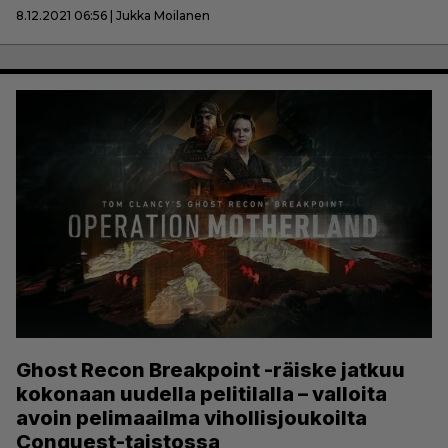
8.12.2021 06:56 | Jukka Moilanen
Ghost Recon Breakpoint -räiske jatkuu
kokonaan uudella pelitilalla – valloita
avoin pelimaailma vihollisjoukoilta
Conquest-taistossa