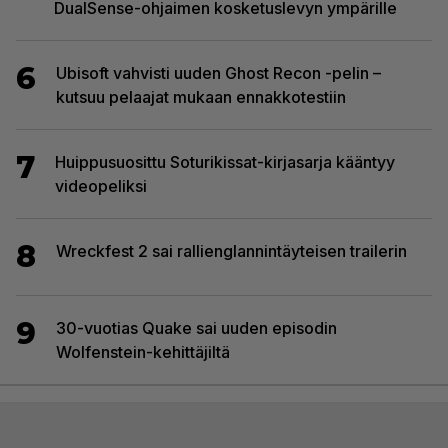
DualSense-ohjaimen kosketuslevyn ympärille
6
Ubisoft vahvisti uuden Ghost Recon -pelin –
kutsuu pelaajat mukaan ennakkotestiin
7
Huippusuosittu Soturikissat-kirjasarja kääntyy
videopeliksi
8
Wreckfest 2 sai rallienglannintäyteisen trailerin
9
30-vuotias Quake sai uuden episodin
Wolfenstein-kehittäjiltä