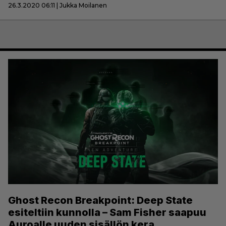
26.3.2020 06:11 | Jukka Moilanen
Ghost Recon Breakpoint: Deep State
esiteltiin kunnolla – Sam Fisher saapuu
Auroalle uuden sisällön kera