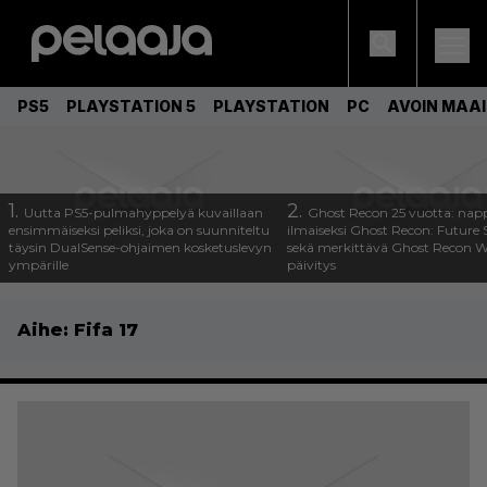
PS5
PLAYSTATION 5
PLAYSTATION
PC
AVOIN MAA
1.
2.
Uutta PS5-pulmahyppelyä kuvaillaan
Ghost Recon 25 vuotta: nap
ensimmäiseksi peliksi, joka on suunniteltu
ilmaiseksi Ghost Recon: Future S
täysin DualSense-ohjaimen kosketuslevyn
sekä merkittävä Ghost Recon Wi
ympärille
päivitys
Aihe:
Fifa 17