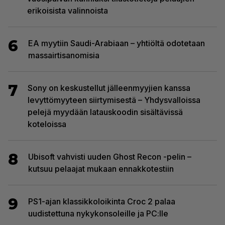
erikoisista valinnoista
6
EA myytiin Saudi-Arabiaan – yhtiöltä odotetaan
massairtisanomisia
7
Sony on keskustellut jälleenmyyjien kanssa
levyttömyyteen siirtymisestä – Yhdysvalloissa
pelejä myydään latauskoodin sisältävissä
koteloissa
8
Ubisoft vahvisti uuden Ghost Recon -pelin –
kutsuu pelaajat mukaan ennakkotestiin
9
PS1-ajan klassikkoloikinta Croc 2 palaa
uudistettuna nykykonsoleille ja PC:lle