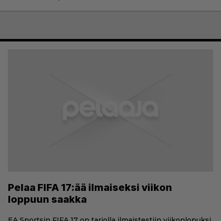
Pelaa FIFA 17:ää ilmaiseksi viikon
loppuun saakka
EA Sportsin FIFA 17 on tarjolla ilmaistestiin viikonlopuksi