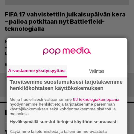
FIFA 17 vahvistettiin julkaisupäivän kera
– palloa potkitaan nyt Battlefield-
teknologialla
FIFA 17 on saanut julkaisupäivän sekä myös
vahvistuksen sille, että peli hyödyntää tosin
Battlefieldista tuttua Frostbite-pelimoottoria.
6.6.2016 21:27 | Panu Saarenoja
Arvostamme yksityisyyttäsi
Valintasi
Tarvitsemme suostumuksesi tarjotaksemme
Artikkelien
Vanhemmat artikkelit
henkilökohtaisen käyttökokemuksen
selaus
Me ja huolellisesti valitsemamme
88 teknologiakumppania
hyödynnämme henkilötietoja tarjotaksemme paremman
käyttäjäkokemuksen sekä kohdentaaksemme sisältöä ja
Luetuimmat
mainoksia.
Hyväksymällä suostut tietojesi käyttöön seuraavasti
1
Uusi PS Plus -seikkailupeli on saanut
Käytämme laitetunnisteita ja tallennamme evästeitä