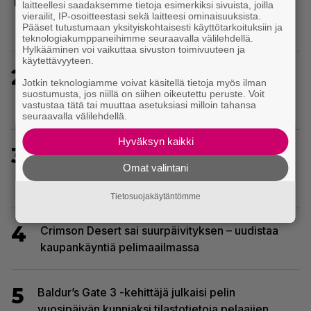
laitteellesi saadaksemme tietoja esimerkiksi sivuista, joilla
huippuarvostelut – saapui heti julkaisupäivänään
vierailit, IP-osoitteestasi sekä laitteesi ominaisuuksista.
tilaajien saataville
Pääset tutustumaan yksityiskohtaisesti käyttötarkoituksiin ja
teknologiakumppaneihimme seuraavalla välilehdellä.
Hylkääminen voi vaikuttaa sivuston toimivuuteen ja
käytettävyyteen.
2
Uutta PS5-pulmahyppelyä kuvaillaan
Jotkin teknologiamme voivat käsitellä tietoja myös ilman
ensimmäiseksi peliksi, joka on suunniteltu täysin
suostumusta, jos niillä on siihen oikeutettu peruste. Voit
vastustaa tätä tai muuttaa asetuksiasi milloin tahansa
DualSense-ohjaimen kosketuslevyn ympärille
seuraavalla välilehdellä.
Hyväksyn kaikki
3
Ghost Recon 25 vuotta: nappaa nyt ilmaiseksi
Ghost Recon: Future Soldier sekä merkittävä
Omat valintani
Ghost Recon Wildlands -päivitys
Tietosuojakäytäntömme
4
Crimson Desert sai suurpäivityksen – uudistaa
kaupankäyntiä pelimaailmassa
5
Baldur’s Gate 3 -kehittäjä julkaisi pelin
vuosipäivän kunniaksi tilastotietoja pelaajien