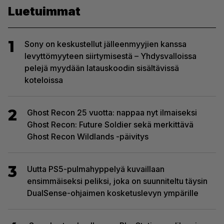
Luetuimmat
1
Sony on keskustellut jälleenmyyjien kanssa
levyttömyyteen siirtymisestä – Yhdysvalloissa
pelejä myydään latauskoodin sisältävissä
koteloissa
2
Ghost Recon 25 vuotta: nappaa nyt ilmaiseksi
Ghost Recon: Future Soldier sekä merkittävä
Ghost Recon Wildlands -päivitys
3
Uutta PS5-pulmahyppelyä kuvaillaan
ensimmäiseksi peliksi, joka on suunniteltu täysin
DualSense-ohjaimen kosketuslevyn ympärille