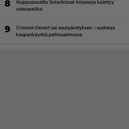
8
Huippusuosittu Soturikissat-kirjasarja kääntyy
videopeliksi
9
Crimson Desert sai suurpäivityksen – uudistaa
kaupankäyntiä pelimaailmassa