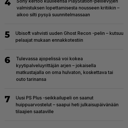
4
Sony kertoo kuulleensa PlayStation-pelilevyjen
valmistuksen lopettamisesta nousseen kritiikin –
aikoo silti pysyä suunnitelmassaan
5
Ubisoft vahvisti uuden Ghost Recon -pelin – kutsuu
pelaajat mukaan ennakkotestiin
6
Tulevassa ajopelissä voi kokea
kyytipalveluyrittäjän arjen – jokaisella
matkustajalla on oma hulvaton, koskettava tai
outo tarinansa
7
Uusi PS Plus -seikkailupeli on saanut
huippuarvostelut – saapui heti julkaisupäivänään
tilaajien saataville