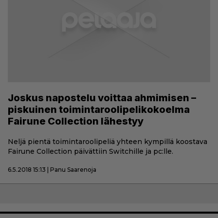
Joskus napostelu voittaa ahmimisen –
piskuinen toimintaroolipelikokoelma
Fairune Collection lähestyy
Neljä pientä toimintaroolipeliä yhteen kympillä koostava
Fairune Collection päivättiin Switchille ja pc:lle.
6.5.2018 15:13 | Panu Saarenoja