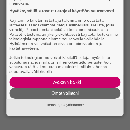
mainoksia.
Hyväksymällä suostut tietojesi käyttöön seuraavasti
Käytämme laitetunnisteita ja tallennamme evästeitä
laitteellesi saadaksemme tietoja esimerkiksi sivuista, joilla
vierailit, IP-osoitteestasi sekä laitteesi ominaisuuksista.
Pääset tutustumaan yksityiskohtaisesti käyttötarkoituksiin ja
teknologiakumppaneihimme seuraavalla välilehdellä.
Hylkääminen voi vaikuttaa sivuston toimivuuteen ja
käytettävyyteen.
Jotkin teknologiamme voivat käsitellä tietoja myös ilman
suostumusta, jos niillä on siihen oikeutettu peruste. Voit
vastustaa tätä tai muuttaa asetuksiasi milloin tahansa
seuraavalla välilehdellä.
Hyväksyn kaikki
Omat valintani
Tietosuojakäytäntömme