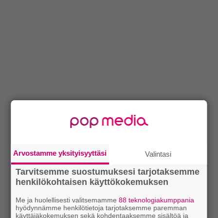
Arvostamme yksityisyyttäsi
Valintasi
Tarvitsemme suostumuksesi tarjotaksemme
henkilökohtaisen käyttökokemuksen
Me ja huolellisesti valitsemamme
88 teknologiakumppania
hyödynnämme henkilötietoja tarjotaksemme paremman
käyttäjäkokemuksen sekä kohdentaaksemme sisältöä ja