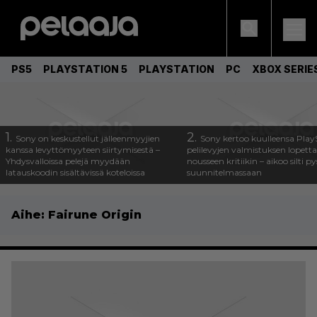
PS5
PLAYSTATION 5
PLAYSTATION
PC
XBOX SERIE
1.
2.
Sony on keskustellut jälleenmyyjien
Sony kertoo kuulleensa Play
kanssa levyttömyyteen siirtymisestä –
pelilevyjen valmistuksen lopett
Yhdysvalloissa pelejä myydään
nousseen kritiikin – aikoo silti p
latauskoodin sisältävissä koteloissa
suunnitelmassaan
Aihe:
Fairune Origin