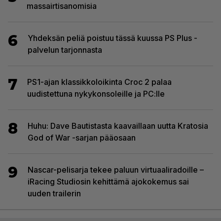
massairtisanomisia
6
Yhdeksän peliä poistuu tässä kuussa PS Plus -
palvelun tarjonnasta
7
PS1-ajan klassikkoloikinta Croc 2 palaa
uudistettuna nykykonsoleille ja PC:lle
8
Huhu: Dave Bautistasta kaavaillaan uutta Kratosia
God of War -sarjan pääosaan
9
Nascar-pelisarja tekee paluun virtuaaliradoille –
iRacing Studiosin kehittämä ajokokemus sai
uuden trailerin