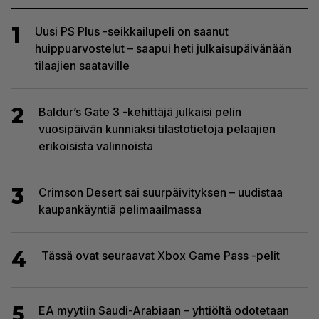
1
Uusi PS Plus -seikkailupeli on saanut
huippuarvostelut – saapui heti julkaisupäivänään
tilaajien saataville
2
Baldur’s Gate 3 -kehittäjä julkaisi pelin
vuosipäivän kunniaksi tilastotietoja pelaajien
erikoisista valinnoista
3
Crimson Desert sai suurpäivityksen – uudistaa
kaupankäyntiä pelimaailmassa
4
Tässä ovat seuraavat Xbox Game Pass -pelit
5
EA myytiin Saudi-Arabiaan – yhtiöltä odotetaan