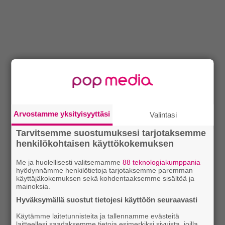
Arvostamme yksityisyyttäsi
Valintasi
Tarvitsemme suostumuksesi tarjotaksemme
henkilökohtaisen käyttökokemuksen
Me ja huolellisesti valitsemamme
88 teknologiakumppania
hyödynnämme henkilötietoja tarjotaksemme paremman
käyttäjäkokemuksen sekä kohdentaaksemme sisältöä ja
mainoksia.
Hyväksymällä suostut tietojesi käyttöön seuraavasti
Käytämme laitetunnisteita ja tallennamme evästeitä
laitteellesi saadaksemme tietoja esimerkiksi sivuista, joilla