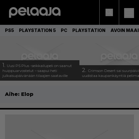
PS5
PLAYSTATION 5
PC
PLAYSTATION
AVOIN MAA
1.
Uusi PS Plus -seikkailupeli on saanut
2.
huippuarvostelut – saapui heti
Crimson Desert sai suurpäivi
julkaisupäivänään tilaajien saataville
uudistaa kaupankäyntiä pelim
Aihe:
Elop