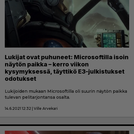
Lukijat ovat puhuneet: Microsoftilla isoin
näytön paikka – kerro viikon
kysymyksessä, täyttikö E3-julkistukset
odotukset
Lukijoiden mukaan Microsoftilla oli suurin näytön paikka
tulevan pelitarjontansa osalta.
14.6.2021 12:32 | Ville Arvekari