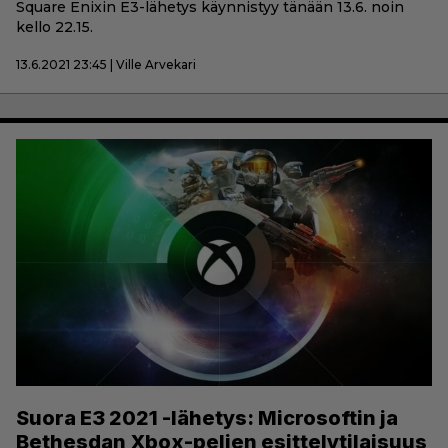
Square Enixin E3-lähetys käynnistyy tänään 13.6. noin
kello 22.15.
13.6.2021 23:45 | Ville Arvekari
Suora E3 2021 -lähetys: Microsoftin ja
Bethesdan Xbox-pelien esittelytilaisuus