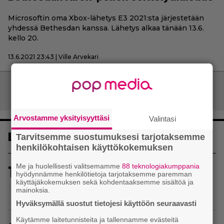
Microsoftin oma Xbox-lähetys E3 2021:sta järjestetään
yhdessä Bethesdan kanssa. Lähetys alkaa tänään 13.6.
kello 20.
13.6.2021 23:43 | Ville Arvekari
Artikkelien
Vanhemmat artikkelit
selaus
Arvostamme yksityisyyttäsi
Valintasi
Luetuimmat
Tarvitsemme suostumuksesi tarjotaksemme
henkilökohtaisen käyttökokemuksen
Me ja huolellisesti valitsemamme
88 teknologiakumppania
1
Uusi PS Plus -seikkailupeli on saanut
hyödynnämme henkilötietoja tarjotaksemme paremman
huippuarvostelut – saapui heti julkaisupäivänään
käyttäjäkokemuksen sekä kohdentaaksemme sisältöä ja
mainoksia.
tilaajien saataville
Hyväksymällä suostut tietojesi käyttöön seuraavasti
Käytämme laitetunnisteita ja tallennamme evästeitä