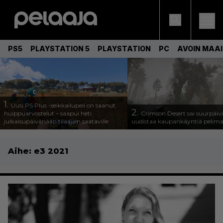
PS5
PLAYSTATION 5
PLAYSTATION
PC
AVOIN MAA
1.
Uusi PS Plus -seikkailupeli on saanut
2.
huippuarvostelut – saapui heti
Crimson Desert sai suurpäivi
julkaisupäivänään tilaajien saataville
uudistaa kaupankäyntiä pelim
Aihe:
e3 2021