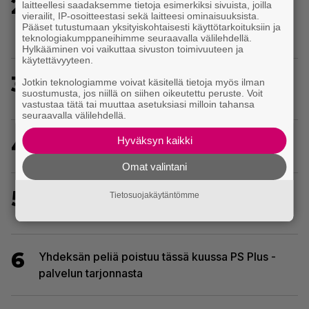
2
Baldur’s Gate 3 -kehittäjä julkaisi pelin
laitteellesi saadaksemme tietoja esimerkiksi sivuista, joilla
vierailit, IP-osoitteestasi sekä laitteesi ominaisuuksista.
vuosipäivän kunniaksi tilastotietoja pelaajien
Pääset tutustumaan yksityiskohtaisesti käyttötarkoituksiin ja
erikoisista valinnoista
teknologiakumppaneihimme seuraavalla välilehdellä.
Hylkääminen voi vaikuttaa sivuston toimivuuteen ja
käytettävyyteen.
3
Crimson Desert sai suurpäivityksen – uudistaa
Jotkin teknologiamme voivat käsitellä tietoja myös ilman
suostumusta, jos niillä on siihen oikeutettu peruste. Voit
kaupankäyntiä pelimaailmassa
vastustaa tätä tai muuttaa asetuksiasi milloin tahansa
seuraavalla välilehdellä.
4
Hyväksyn kaikki
Tässä ovat seuraavat Xbox Game Pass -pelit
Omat valintani
5
EA myytiin Saudi-Arabiaan – yhtiöltä odotetaan
Tietosuojakäytäntömme
massairtisanomisia
6
Yhdeksän peliä poistuu tässä kuussa PS Plus -
palvelun tarjonnasta