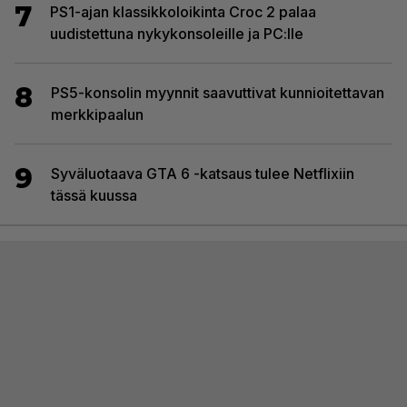
7
PS1-ajan klassikkoloikinta Croc 2 palaa
uudistettuna nykykonsoleille ja PC:lle
8
PS5-konsolin myynnit saavuttivat kunnioitettavan
merkkipaalun
9
Syväluotaava GTA 6 -katsaus tulee Netflixiin
tässä kuussa