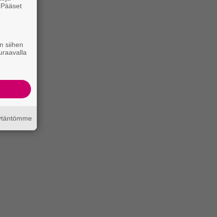
. Pääset
e
n siihen
uraavalla
äytäntömme