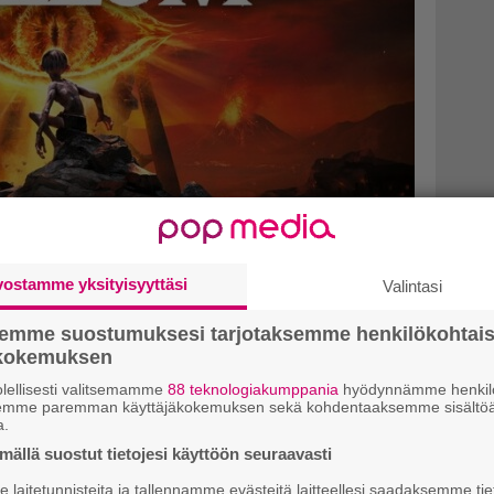
en Klonkku-pelin kehittäjä
vostamme yksityisyyttäsi
Valintasi
Ringsin parissa
semme suostumuksesi tarjotaksemme henkilökohtai
ökokemuksen
n kehittäjältä on luvassa lisää taruja.
lellisesti valitsemamme
88 teknologiakumppania
hyödynnämme henkilö
semme paremman käyttäjäkokemuksen sekä kohdentaaksemme sisältöä
a.
ällä suostut tietojesi käyttöön seuraavasti
laitetunnisteita ja tallennamme evästeitä laitteellesi saadaksemme tie