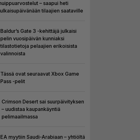
huippuarvostelut – saapui heti
julkaisupäivänään tilaajien saataville
Baldur’s Gate 3 -kehittäjä julkaisi
pelin vuosipäivän kunniaksi
tilastotietoja pelaajien erikoisista
valinnoista
Tässä ovat seuraavat Xbox Game
Pass -pelit
Crimson Desert sai suurpäivityksen
– uudistaa kaupankäyntiä
pelimaailmassa
EA myytiin Saudi-Arabiaan – yhtiöltä