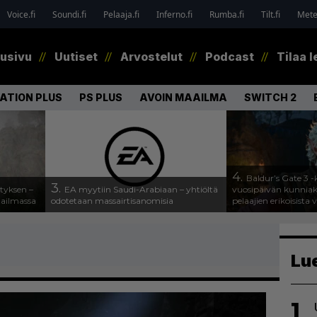
Voice.fi
Soundi.fi
Pelaaja.fi
Inferno.fi
Rumba.fi
Tilt.fi
Metel
tusivu
Uutiset
Arvostelut
Podcast
Tilaa l
ATION PLUS
PS PLUS
AVOIN MAAILMA
SWITCH 2
4.
Baldur’s Gate 3 -k
3.
tyksen –
EA myytiin Saudi-Arabiaan – yhtiöltä
vuosipäivän kunniaksi
aailmassa
odotetaan massairtisanomisia
pelaajien erikoisista 
Lu
1