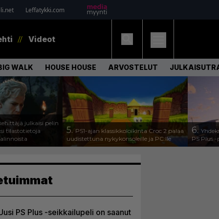
i.net
Leffatykki.com
ehti
Videot
BIG WALK
HOUSE HOUSE
ARVOSTELUT
JULKAISUTRA
ehittäjä julkaisi pelin
5.
6.
 tilastotietoja
PS1-ajan klassikkoloikinta Croc 2 palaa
Yhdeks
valinnoista
uudistettuna nykykonsoleille ja PC:lle
PS Plus -
etuimmat
Uusi PS Plus -seikkailupeli on saanut