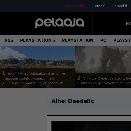
Como.fi
Episodi.fi
E
PS5
PLAYSTATION 5
PLAYSTATION
PC
PLAYST
1.
Uusi PS Plus -seikkailupeli on saanut
2.
huippuarvostelut – saapui heti
Crimson Desert sai suurpäivi
julkaisupäivänään tilaajien saataville
uudistaa kaupankäyntiä pelim
Aihe:
Daedalic