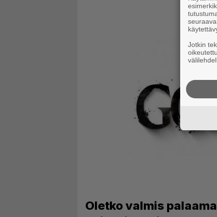
esimerkiks
tutustuma
seuraaval
käytettäv
Jotkin te
oikeutett
välilehdel
Oletko valmis palaam