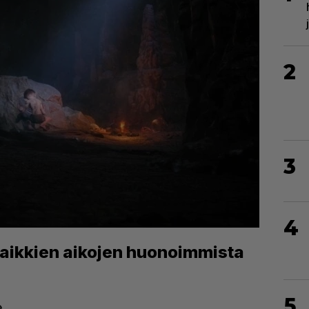
2
3
4
kaikkien aikojen huonoimmista
5
.