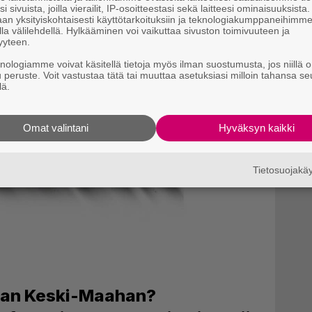
i sivuista, joilla vierailit, IP-osoitteestasi sekä laitteesi ominaisuuksista
an yksityiskohtaisesti käyttötarkoituksiin ja teknologiakumppaneihimm
la välilehdellä. Hylkääminen voi vaikuttaa sivuston toimivuuteen ja
yyteen.
knologiamme voivat käsitellä tietoja myös ilman suostumusta, jos niillä o
u peruste. Voit vastustaa tätä tai muuttaa asetuksiasi milloin tahansa se
lä.
Omat valintani
Hyväksyn kaikki
Tietosuojak
aan Keski-Maahan?