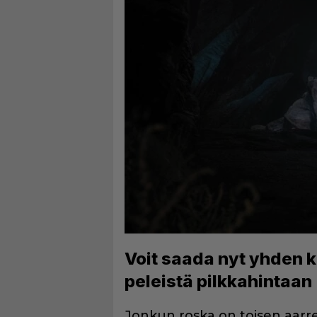
Voit saada nyt yhden 
peleistä pilkkahintaan
Jonkun roska on toisen aarre