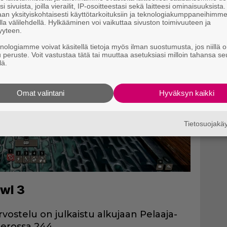
i sivuista, joilla vierailit, IP-osoitteestasi sekä laitteesi ominaisuuksista
an yksityiskohtaisesti käyttötarkoituksiin ja teknologiakumppaneihimm
la välilehdellä. Hylkääminen voi vaikuttaa sivuston toimivuuteen ja
yyteen.
knologiamme voivat käsitellä tietoja myös ilman suostumusta, jos niillä o
u peruste. Voit vastustaa tätä tai muuttaa asetuksiasi milloin tahansa se
lä.
Omat valintani
Hyväksyn kaikki
Tietosuojak
wl 3
vostelu on julkaistu alkujaan Pelaaja-
erossa 244.