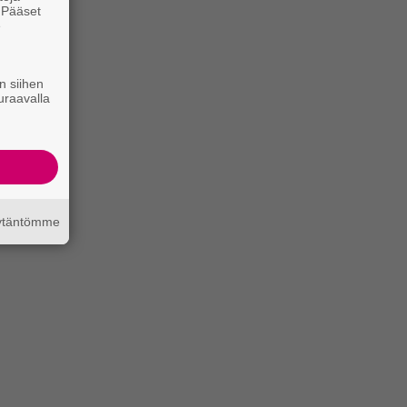
. Pääset
e
n siihen
uraavalla
äytäntömme