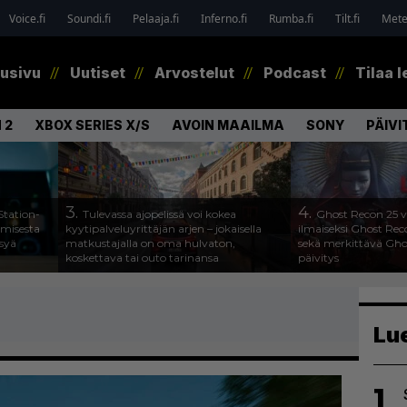
Voice.fi
Soundi.fi
Pelaaja.fi
Inferno.fi
Rumba.fi
Tilt.fi
Metel
tusivu
Uutiset
Arvostelut
Podcast
Tilaa l
 2
XBOX SERIES X/S
AVOIN MAAILMA
SONY
PÄIVI
3.
4.
Station-
Tulevassa ajopelissä voi kokea
Ghost Recon 25 v
amisesta
kyytipalveluyrittäjän arjen – jokaisella
ilmaiseksi Ghost Rec
ysyä
matkustajalla on oma hulvaton,
sekä merkittävä Gho
koskettava tai outo tarinansa
päivitys
Lu
1