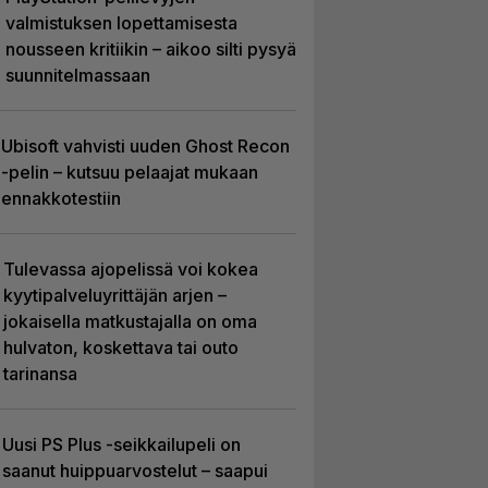
valmistuksen lopettamisesta
nousseen kritiikin – aikoo silti pysyä
suunnitelmassaan
Ubisoft vahvisti uuden Ghost Recon
-pelin – kutsuu pelaajat mukaan
ennakkotestiin
Tulevassa ajopelissä voi kokea
kyytipalveluyrittäjän arjen –
jokaisella matkustajalla on oma
hulvaton, koskettava tai outo
tarinansa
Uusi PS Plus -seikkailupeli on
saanut huippuarvostelut – saapui