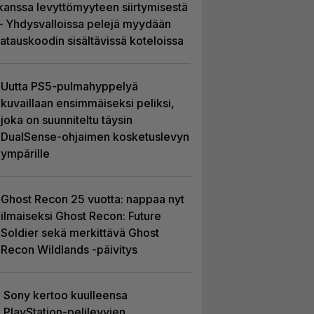
kanssa levyttömyyteen siirtymisestä
– Yhdysvalloissa pelejä myydään
latauskoodin sisältävissä koteloissa
Uutta PS5-pulmahyppelyä
kuvaillaan ensimmäiseksi peliksi,
joka on suunniteltu täysin
DualSense-ohjaimen kosketuslevyn
ympärille
Ghost Recon 25 vuotta: nappaa nyt
ilmaiseksi Ghost Recon: Future
Soldier sekä merkittävä Ghost
Recon Wildlands -päivitys
Sony kertoo kuulleensa
PlayStation-pelilevyjen