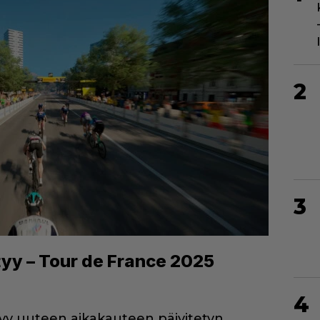
2
3
tyy – Tour de France 2025
4
rtyy uuteen aikakauteen päivitetyn