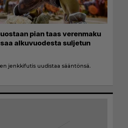
juostaan pian taas verenmaku
I saa alkuvuodesta suljetun
 jenkkifutis uudistaa sääntönsä.