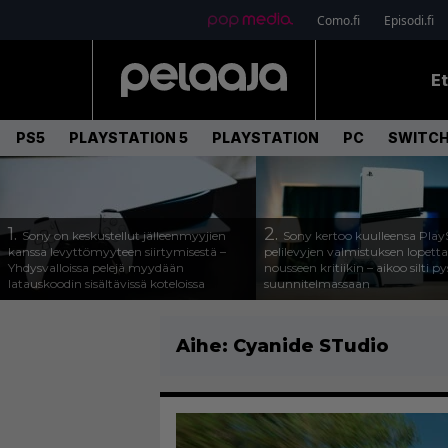
Como.fi
Episodi.fi
E
PS5
PLAYSTATION 5
PLAYSTATION
PC
SWITCH
1.
2.
Sony on keskustellut jälleenmyyjien
Sony kertoo kuulleensa Play
kanssa levyttömyyteen siirtymisestä –
pelilevyjen valmistuksen lopett
Yhdysvalloissa pelejä myydään
nousseen kritiikin – aikoo silti p
latauskoodin sisältävissä koteloissa
suunnitelmassaan
Aihe:
Cyanide STudio