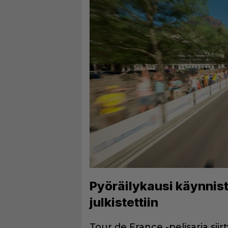
Pyöräilykausi käynnis
julkistettiin
Tour de France -pelisarja sii