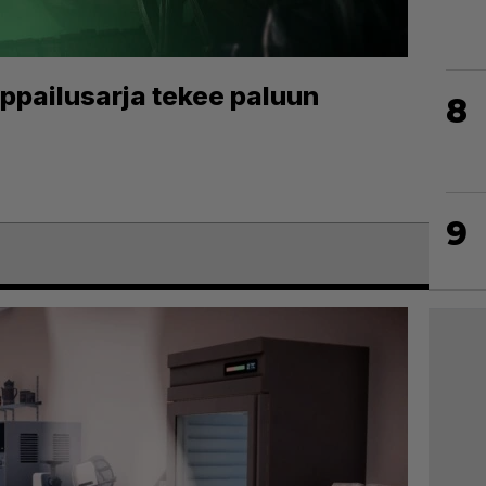
iippailusarja tekee paluun
8
9