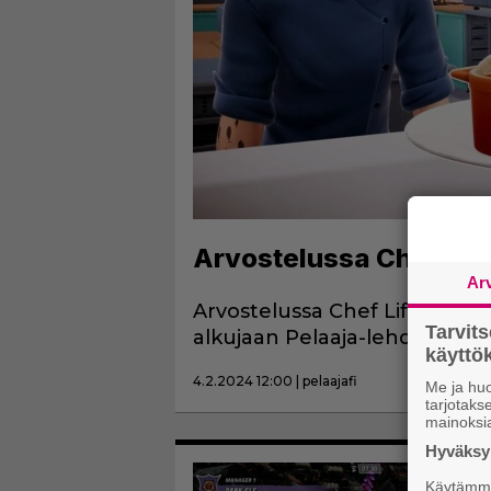
Arvostelussa Chef Life
Ar
Arvostelussa Chef Life: A Res
Tarvit
alkujaan Pelaaja-lehden hu
käytt
4.2.2024 12:00 | pelaajafi
Me ja huo
tarjotak
mainoksi
Hyväksym
Käytämme 