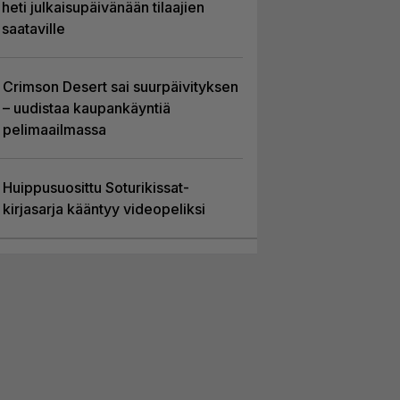
heti julkaisupäivänään tilaajien
saataville
Crimson Desert sai suurpäivityksen
– uudistaa kaupankäyntiä
pelimaailmassa
Huippusuosittu Soturikissat-
kirjasarja kääntyy videopeliksi