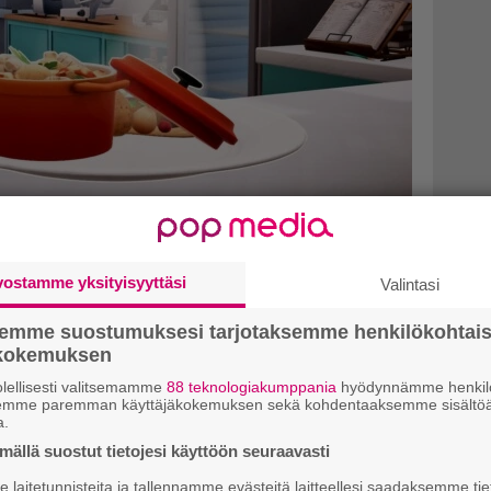
: A Restaurant Simulator
vostamme yksityisyyttäsi
Valintasi
taurant Simulator. Arvostelu on julkaistu
semme suostumuksesi tarjotaksemme henkilökohtai
htikuun 2023 numerossa 244.
ökokemuksen
lellisesti valitsemamme
88 teknologiakumppania
hyödynnämme henkilö
semme paremman käyttäjäkokemuksen sekä kohdentaaksemme sisältöä
a.
ällä suostut tietojesi käyttöön seuraavasti
laitetunnisteita ja tallennamme evästeitä laitteellesi saadaksemme tie