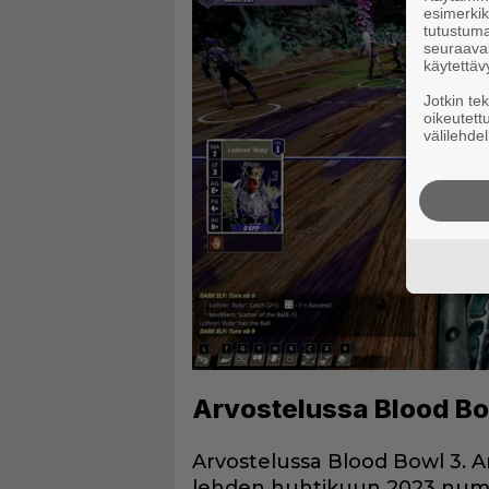
esimerkiks
tutustuma
seuraaval
käytettäv
Jotkin te
oikeutett
välilehdel
Arvostelussa Blood Bo
Arvostelussa Blood Bowl 3. Ar
lehden huhtikuun 2023 num