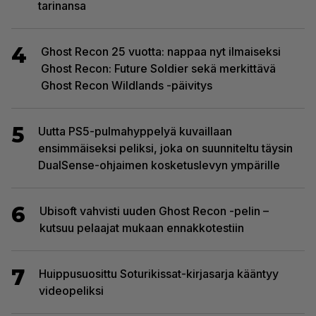
tarinansa
4
Ghost Recon 25 vuotta: nappaa nyt ilmaiseksi
Ghost Recon: Future Soldier sekä merkittävä
Ghost Recon Wildlands -päivitys
5
Uutta PS5-pulmahyppelyä kuvaillaan
ensimmäiseksi peliksi, joka on suunniteltu täysin
DualSense-ohjaimen kosketuslevyn ympärille
6
Ubisoft vahvisti uuden Ghost Recon -pelin –
kutsuu pelaajat mukaan ennakkotestiin
7
Huippusuosittu Soturikissat-kirjasarja kääntyy
videopeliksi