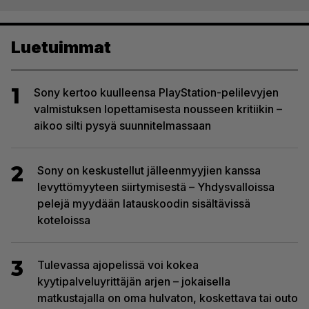
Luetuimmat
1
Sony kertoo kuulleensa PlayStation-pelilevyjen
valmistuksen lopettamisesta nousseen kritiikin –
aikoo silti pysyä suunnitelmassaan
2
Sony on keskustellut jälleenmyyjien kanssa
levyttömyyteen siirtymisestä – Yhdysvalloissa
pelejä myydään latauskoodin sisältävissä
koteloissa
3
Tulevassa ajopelissä voi kokea
kyytipalveluyrittäjän arjen – jokaisella
matkustajalla on oma hulvaton, koskettava tai outo