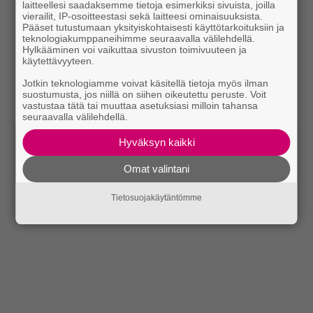
laitteellesi saadaksemme tietoja esimerkiksi sivuista, joilla
vierailit, IP-osoitteestasi sekä laitteesi ominaisuuksista.
Pääset tutustumaan yksityiskohtaisesti käyttötarkoituksiin ja
teknologiakumppaneihimme seuraavalla välilehdellä.
Hylkääminen voi vaikuttaa sivuston toimivuuteen ja
käytettävyyteen.
Jotkin teknologiamme voivat käsitellä tietoja myös ilman
suostumusta, jos niillä on siihen oikeutettu peruste. Voit
vastustaa tätä tai muuttaa asetuksiasi milloin tahansa
seuraavalla välilehdellä.
Hyväksyn kaikki
Omat valintani
Tietosuojakäytäntömme