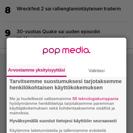
8
Wreckfest 2 sai rallienglannintäyteisen trailerin
9
30-vuotias Quake sai uuden episodin
Wolfenstein-kehittäjiltä
Arvostamme yksityisyyttäsi
Valintasi
Tarvitsemme suostumuksesi tarjotaksemme
henkilökohtaisen käyttökokemuksen
Me ja huolellisesti valitsemamme
88 teknologiakumppania
hyödynnämme henkilötietoja tarjotaksemme paremman
käyttäjäkokemuksen sekä kohdentaaksemme sisältöä ja
mainoksia.
Hyväksymällä suostut tietojesi käyttöön seuraavasti
Käytämme laitetunnisteita ja tallennamme evästeitä