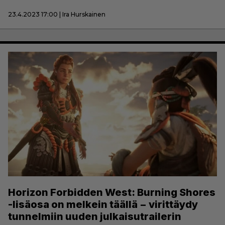
23.4.2023 17:00 | Ira Hurskainen
Horizon Forbidden West: Burning Shores
-lisäosa on melkein täällä − virittäydy
tunnelmiin uuden julkaisutrailerin