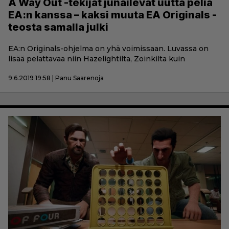
A Way Out -tekijät junailevat uutta peliä
EA:n kanssa – kaksi muuta EA Originals -
teosta samalla julki
EA:n Originals-ohjelma on yhä voimissaan. Luvassa on
lisää pelattavaa niin Hazelightilta, Zoinkilta kuin
9.6.2019 19:58 | Panu Saarenoja