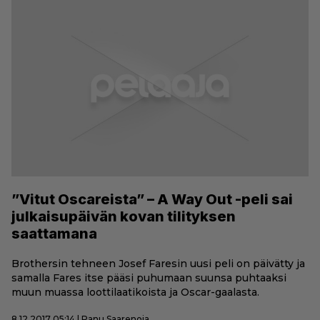
”Vitut Oscareista” – A Way Out -peli sai
julkaisupäivän kovan tilityksen
saattamana
Brothersin tehneen Josef Faresin uusi peli on päivätty ja
samalla Fares itse pääsi puhumaan suunsa puhtaaksi
muun muassa loottilaatikoista ja Oscar-gaalasta.
8.12.2017 05:14 | Panu Saarenoja