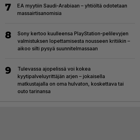
7
EA myytiin Saudi-Arabiaan – yhtiöltä odotetaan
massairtisanomisia
8
Sony kertoo kuulleensa PlayStation-pelilevyjen
valmistuksen lopettamisesta nousseen kritiikin –
aikoo silti pysyä suunnitelmassaan
9
Tulevassa ajopelissä voi kokea
kyytipalveluyrittäjän arjen – jokaisella
matkustajalla on oma hulvaton, koskettava tai
outo tarinansa