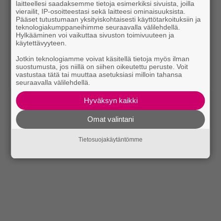
laitteellesi saadaksemme tietoja esimerkiksi sivuista, joilla
vierailit, IP-osoitteestasi sekä laitteesi ominaisuuksista.
Pääset tutustumaan yksityiskohtaisesti käyttötarkoituksiin ja
teknologiakumppaneihimme seuraavalla välilehdellä.
Hylkääminen voi vaikuttaa sivuston toimivuuteen ja
käytettävyyteen.
Jotkin teknologiamme voivat käsitellä tietoja myös ilman
suostumusta, jos niillä on siihen oikeutettu peruste. Voit
vastustaa tätä tai muuttaa asetuksiasi milloin tahansa
seuraavalla välilehdellä.
Hyväksyn kaikki
Omat valintani
Tietosuojakäytäntömme