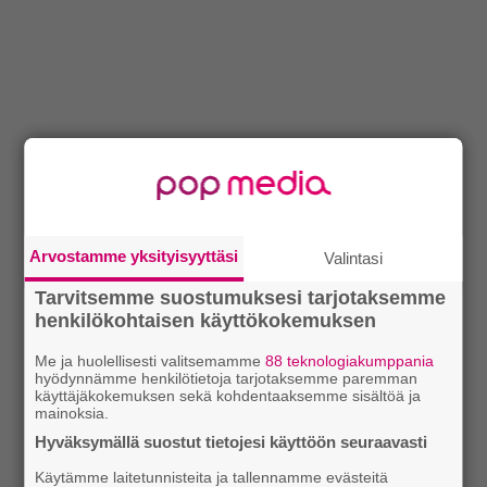
Arvostamme yksityisyyttäsi
Valintasi
Tarvitsemme suostumuksesi tarjotaksemme
henkilökohtaisen käyttökokemuksen
Me ja huolellisesti valitsemamme
88 teknologiakumppania
hyödynnämme henkilötietoja tarjotaksemme paremman
käyttäjäkokemuksen sekä kohdentaaksemme sisältöä ja
mainoksia.
Hyväksymällä suostut tietojesi käyttöön seuraavasti
Käytämme laitetunnisteita ja tallennamme evästeitä