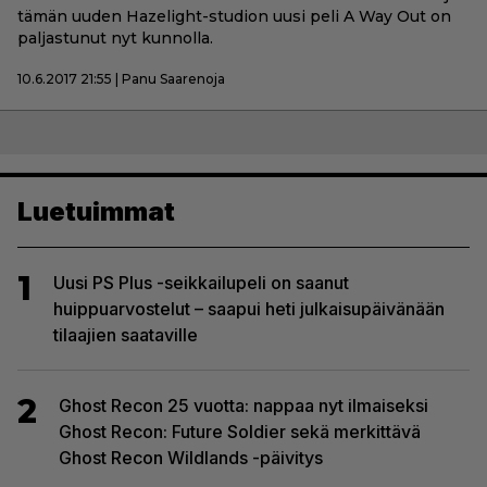
tämän uuden Hazelight-studion uusi peli A Way Out on
paljastunut nyt kunnolla.
10.6.2017 21:55 | Panu Saarenoja
Luetuimmat
1
Uusi PS Plus -seikkailupeli on saanut
huippuarvostelut – saapui heti julkaisupäivänään
tilaajien saataville
2
Ghost Recon 25 vuotta: nappaa nyt ilmaiseksi
Ghost Recon: Future Soldier sekä merkittävä
Ghost Recon Wildlands -päivitys