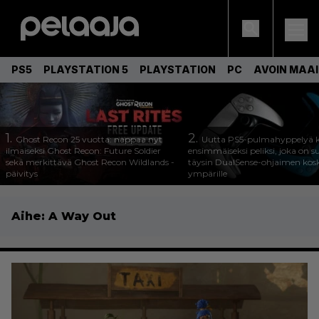
PS5
PLAYSTATION 5
PLAYSTATION
PC
AVOIN MAA
1.
2.
Ghost Recon 25 vuotta: nappaa nyt
Uutta PS5-pulmahyppelyä k
ilmaiseksi Ghost Recon: Future Soldier
ensimmäiseksi peliksi, joka on s
sekä merkittävä Ghost Recon Wildlands -
täysin DualSense-ohjaimen kos
päivitys
ympärille
Aihe:
A Way Out