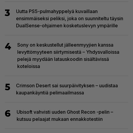
3
Uutta PS5-pulmahyppelyä kuvaillaan
ensimmäiseksi peliksi, joka on suunniteltu täysin
DualSense-ohjaimen kosketuslevyn ympärille
4
Sony on keskustellut jälleenmyyjien kanssa
levyttömyyteen siirtymisestä – Yhdysvalloissa
pelejä myydään latauskoodin sisältävissä
koteloissa
5
Crimson Desert sai suurpäivityksen – uudistaa
kaupankäyntiä pelimaailmassa
6
Ubisoft vahvisti uuden Ghost Recon -pelin –
kutsuu pelaajat mukaan ennakkotestiin