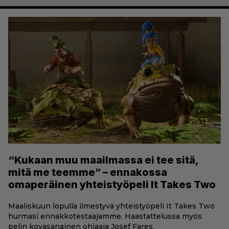
“Kukaan muu maailmassa ei tee sitä,
mitä me teemme” – ennakossa
omaperäinen yhteistyöpeli It Takes Two
Maaliskuun lopulla ilmestyvä yhteistyöpeli It Takes Two
hurmasi ennakkotestaajamme. Haastattelussa myös
pelin kovasanainen ohjaaja Josef Fares.