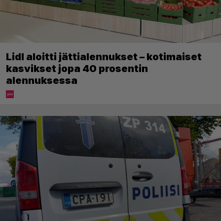
Lidl aloitti jättialennukset – kotimaiset
kasvikset jopa 40 prosentin
alennuksessa