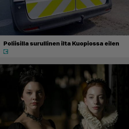
Poliisilla surullinen ilta Kuopiossa eilen