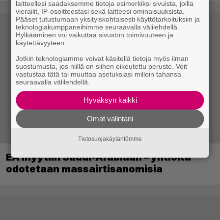
laitteellesi saadaksemme tietoja esimerkiksi sivuista, joilla
vierailit, IP-osoitteestasi sekä laitteesi ominaisuuksista.
Pääset tutustumaan yksityiskohtaisesti käyttötarkoituksiin ja
teknologiakumppaneihimme seuraavalla välilehdellä.
Hylkääminen voi vaikuttaa sivuston toimivuuteen ja
käytettävyyteen.
Jotkin teknologiamme voivat käsitellä tietoja myös ilman
suostumusta, jos niillä on siihen oikeutettu peruste. Voit
vastustaa tätä tai muuttaa asetuksiasi milloin tahansa
seuraavalla välilehdellä.
Hyväksyn kaikki
Omat valintani
Tietosuojakäytäntömme
EA myytiin Saudi-Arabiaan – yhtiöltä
odotetaan massairtisanomisia