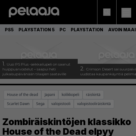
PS5
PLAYSTATION 5
PC
PLAYSTATION
AVOIN MAA
1.
Uusi PS Plus -seikkailupeli on saanut
2.
huippuarvostelut – saapui heti
Crimson Desert sai suurpäivi
julkaisupäivänään tilaajien saataville
uudistaa kaupankäyntiä pelim
House of the dead
Japani
kolikkopeli
räiskintä
Scarlet Dawn
Sega
valopistooli
valopistooliräiskintä
Zombiräiskintöjen klassikko
House of the Dead elpyy