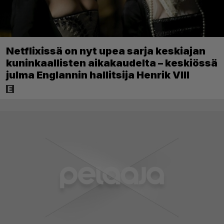
Netflixissä on nyt upea sarja keskiajan
kuninkaallisten aikakaudelta – keskiössä
julma Englannin hallitsija Henrik VIII