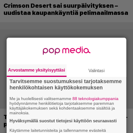
Crimson Desert sai suurpäivityksen –
uudistaa kaupankäyntiä pelimaailmassa
Arvostamme yksityisyyttäsi
Valintasi
Tarvitsemme suostumuksesi tarjotaksemme
henkilökohtaisen käyttökokemuksen
Me ja huolellisesti valitsemamme
88 teknologiakumppania
hyödynnämme henkilötietoja tarjotaksemme paremman
käyttäjäkokemuksen sekä kohdentaaksemme sisältöä ja
mainoksia.
Tässä ovat seuraavat Xbox Game Pass -
Hyväksymällä suostut tietojesi käyttöön seuraavasti
pelit
Käytämme laitetunnisteita ja tallennamme evästeitä