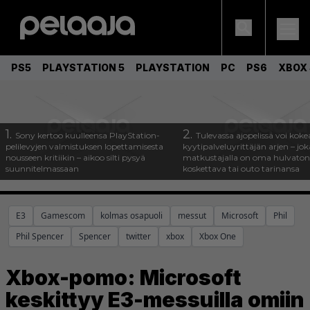
PS5
PLAYSTATION 5
PLAYSTATION
PC
PS6
XBOX 
1.
2.
Sony kertoo kuulleensa PlayStation-
Tulevassa ajopelissä voi koke
pelilevyjen valmistuksen lopettamisesta
kyytipalveluyrittäjän arjen – joka
nousseen kritiikin – aikoo silti pysyä
matkustajalla on oma hulvaton
suunnitelmassaan
koskettava tai outo tarinansa
E3
Gamescom
kolmas osapuoli
messut
Microsoft
Phil
Phil Spencer
Spencer
twitter
xbox
Xbox One
Xbox-pomo: Microsoft
keskittyy E3-messuilla omiin