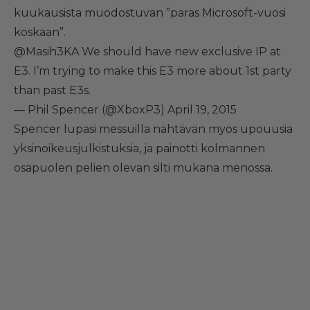
kuukausista muodostuvan ”paras Microsoft-vuosi
koskaan”.
@Masih3KA
We should have new exclusive IP at
E3. I’m trying to make this E3 more about 1st party
than past E3s.
— Phil Spencer (@XboxP3)
April 19, 2015
Spencer lupasi messuilla nähtävän myös upouusia
yksinoikeusjulkistuksia, ja painotti kolmannen
osapuolen pelien olevan silti mukana menossa.