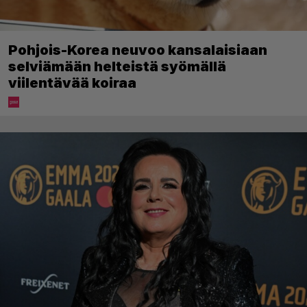
Pohjois-Korea neuvoo kansalaisiaan
selviämään helteistä syömällä
viilentävää koiraa