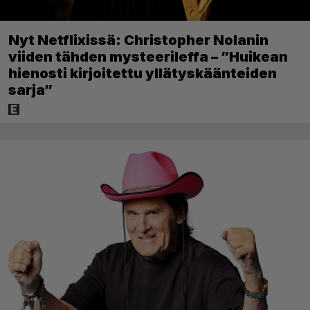
Nyt Netflixissä: Christopher Nolanin
viiden tähden mysteerileffa – ”Huikean
hienosti kirjoitettu yllätyskäänteiden
sarja”