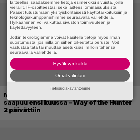
laitteellesi saadaksemme tietoja esimerkiksi sivuista, joilla
vierailit, IP-osoitteestasi sekä laitteesi ominaisuuksista.
Pääset tutustumaan yksityiskohtaisesti käyttötarkoituksiin ja
teknologiakumppaneihimme seuraavalla välilehdellä.
Hylkääminen voi vaikuttaa sivuston toimivuuteen ja
käytettävyyteen.
Jotkin teknologiamme voivat käsitellä tietoja myös ilman
suostumusta, jos niillä on siihen oikeutettu peruste. Voit
vastustaa tätä tai muuttaa asetuksiasi milloin tahansa
seuraavalla välilehdellä.
Hyväksyn kaikki
Omat valintani
Tietosuojakäytäntömme
Metsästyssimulaattorin jatko-osa
saapuu ensi kuussa – Way of the Hunter
2 päivättiin