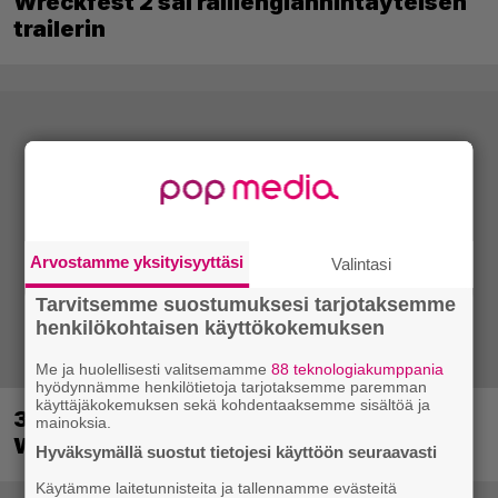
Wreckfest 2 sai rallienglannintäyteisen
trailerin
Arvostamme yksityisyyttäsi
Valintasi
Tarvitsemme suostumuksesi tarjotaksemme
henkilökohtaisen käyttökokemuksen
Me ja huolellisesti valitsemamme
88 teknologiakumppania
hyödynnämme henkilötietoja tarjotaksemme paremman
käyttäjäkokemuksen sekä kohdentaaksemme sisältöä ja
30-vuotias Quake sai uuden episodin
mainoksia.
Wolfenstein-kehittäjiltä
Hyväksymällä suostut tietojesi käyttöön seuraavasti
Käytämme laitetunnisteita ja tallennamme evästeitä