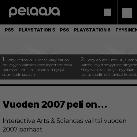
PS5
PLAYSTATION 5
PS6
PLAYSTATION 6
FYYSINE
1.
2.
Sony kertoo kuulleensa PlayStation-
Sony on keskustellut jälleen
pelilevyjen valmistuksen lopettamisesta
kanssa levyttömyyteen siirtymis
nousseen kritiikin – aikoo silti pysyä
Yhdysvalloissa pelejä myydään
suunnitelmassaan
latauskoodin sisältävissä koteloi
Vuoden 2007 peli on…
Interactive Arts & Sciences valitsi vuoden
2007 parhaat