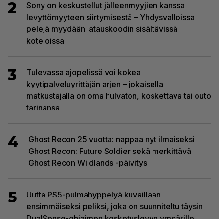
2
Sony on keskustellut jälleenmyyjien kanssa
levyttömyyteen siirtymisestä – Yhdysvalloissa
pelejä myydään latauskoodin sisältävissä
koteloissa
3
Tulevassa ajopelissä voi kokea
kyytipalveluyrittäjän arjen – jokaisella
matkustajalla on oma hulvaton, koskettava tai outo
tarinansa
4
Ghost Recon 25 vuotta: nappaa nyt ilmaiseksi
Ghost Recon: Future Soldier sekä merkittävä
Ghost Recon Wildlands -päivitys
5
Uutta PS5-pulmahyppelyä kuvaillaan
ensimmäiseksi peliksi, joka on suunniteltu täysin
DualSense-ohjaimen kosketuslevyn ympärille