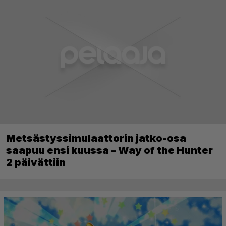
Metsästyssimulaattorin jatko-osa
saapuu ensi kuussa – Way of the Hunter
2 päivättiin