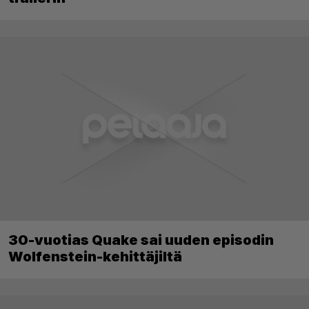
30-vuotias Quake sai uuden episodin
Wolfenstein-kehittäjiltä