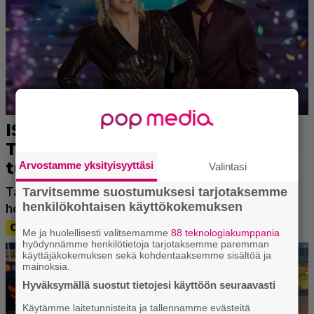
Arvostamme yksityisyyttäsi
Valintasi
Tarvitsemme suostumuksesi tarjotaksemme
henkilökohtaisen käyttökokemuksen
Me ja huolellisesti valitsemamme
88 teknologiakumppania
hyödynnämme henkilötietoja tarjotaksemme paremman
käyttäjäkokemuksen sekä kohdentaaksemme sisältöä ja
mainoksia.
Hyväksymällä suostut tietojesi käyttöön seuraavasti
Käytämme laitetunnisteita ja tallennamme evästeitä