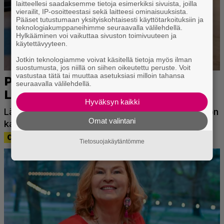
laitteellesi saadaksemme tietoja esimerkiksi sivuista, joilla
vierailit, IP-osoitteestasi sekä laitteesi ominaisuuksista.
Pääset tutustumaan yksityiskohtaisesti käyttötarkoituksiin ja
teknologiakumppaneihimme seuraavalla välilehdellä.
Hylkääminen voi vaikuttaa sivuston toimivuuteen ja
käytettävyyteen.
Jotkin teknologiamme voivat käsitellä tietoja myös ilman
suostumusta, jos niillä on siihen oikeutettu peruste. Voit
vastustaa tätä tai muuttaa asetuksiasi milloin tahansa
seuraavalla välilehdellä.
Hyväksyn kaikki
Omat valintani
Tietosuojakäytäntömme