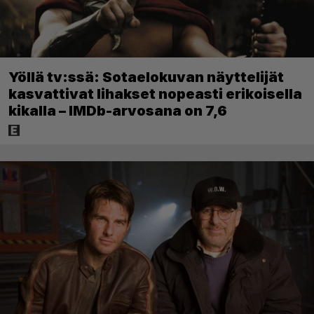
Yöllä tv:ssä: Sotaelokuvan näyttelijät
kasvattivat lihakset nopeasti erikoisella
kikalla – IMDb-arvosana on 7,6