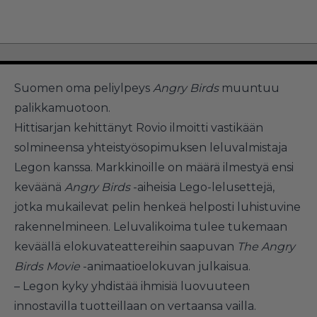
Suomen oma peliylpeys
Angry Birds
muuntuu
palikkamuotoon.
Hittisarjan kehittänyt Rovio ilmoitti vastikään
solmineensa yhteistyösopimuksen leluvalmistaja
Legon kanssa. Markkinoille on määrä ilmestyä ensi
keväänä
Angry Birds
-aiheisia Lego-lelusettejä,
jotka mukailevat pelin henkeä helposti luhistuvine
rakennelmineen. Leluvalikoima tulee tukemaan
keväällä elokuvateattereihin saapuvan
The Angry
Birds Movie
-animaatioelokuvan julkaisua.
– Legon kyky yhdistää ihmisiä luovuuteen
innostavilla tuotteillaan on vertaansa vailla.