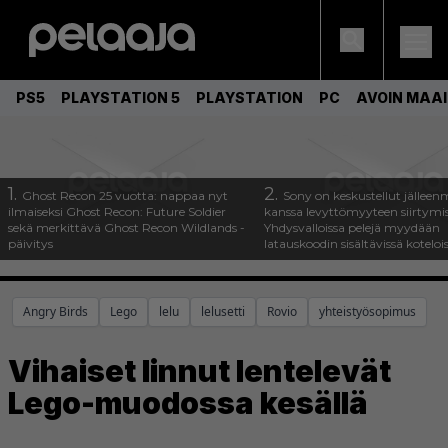
PS5
PLAYSTATION 5
PLAYSTATION
PC
AVOIN MAA
1.
2.
Ghost Recon 25 vuotta: nappaa nyt
Sony on keskustellut jälleen
ilmaiseksi Ghost Recon: Future Soldier
kanssa levyttömyyteen siirtymis
sekä merkittävä Ghost Recon Wildlands -
Yhdysvalloissa pelejä myydään
päivitys
latauskoodin sisältävissä koteloi
Angry Birds
Lego
lelu
lelusetti
Rovio
yhteistyösopimus
Vihaiset linnut lentelevät
Lego-muodossa kesällä