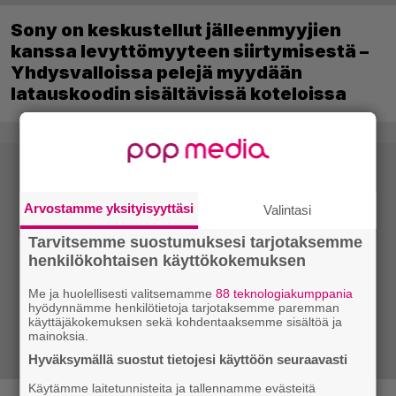
Sony on keskustellut jälleenmyyjien
kanssa levyttömyyteen siirtymisestä –
Yhdysvalloissa pelejä myydään
latauskoodin sisältävissä koteloissa
Arvostamme yksityisyyttäsi
Valintasi
Tarvitsemme suostumuksesi tarjotaksemme
henkilökohtaisen käyttökokemuksen
Me ja huolellisesti valitsemamme
88 teknologiakumppania
hyödynnämme henkilötietoja tarjotaksemme paremman
käyttäjäkokemuksen sekä kohdentaaksemme sisältöä ja
mainoksia.
Hyväksymällä suostut tietojesi käyttöön seuraavasti
Käytämme laitetunnisteita ja tallennamme evästeitä