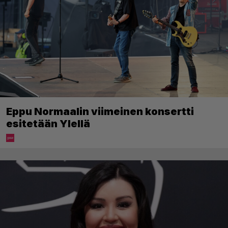
Eppu Normaalin viimeinen konsertti
esitetään Ylellä