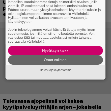
Ubisoft vahvisti uuden Ghost Recon -
laitteellesi saadaksemme tietoja esimerkiksi sivuista, joilla
vierailit, IP-osoitteestasi sekä laitteesi ominaisuuksista.
pelin – kutsuu pelaajat mukaan
Pääset tutustumaan yksityiskohtaisesti käyttötarkoituksiin ja
ennakkotestiin
teknologiakumppaneihimme seuraavalla välilehdellä.
Hylkääminen voi vaikuttaa sivuston toimivuuteen ja
käytettävyyteen.
Jotkin teknologiamme voivat käsitellä tietoja myös ilman
suostumusta, jos niillä on siihen oikeutettu peruste. Voit
vastustaa tätä tai muuttaa asetuksiasi milloin tahansa
seuraavalla välilehdellä.
Hyväksyn kaikki
Omat valintani
Tietosuojakäytäntömme
Tulevassa ajopelissä voi kokea
kyytipalveluyrittäjän arjen – jokaisella