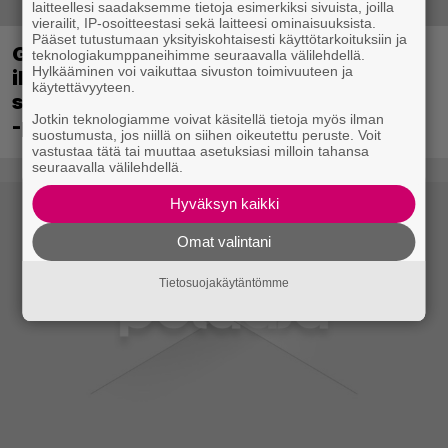
laitteellesi saadaksemme tietoja esimerkiksi sivuista, joilla
vierailit, IP-osoitteestasi sekä laitteesi ominaisuuksista.
Pääset tutustumaan yksityiskohtaisesti käyttötarkoituksiin ja
Ghost Recon 25 vuotta: nappaa nyt
teknologiakumppaneihimme seuraavalla välilehdellä.
Hylkääminen voi vaikuttaa sivuston toimivuuteen ja
ilmaiseksi Ghost Recon: Future Soldier
käytettävyyteen.
sekä merkittävä Ghost Recon Wildlands
Jotkin teknologiamme voivat käsitellä tietoja myös ilman
-päivitys
suostumusta, jos niillä on siihen oikeutettu peruste. Voit
vastustaa tätä tai muuttaa asetuksiasi milloin tahansa
seuraavalla välilehdellä.
Hyväksyn kaikki
Omat valintani
Tietosuojakäytäntömme