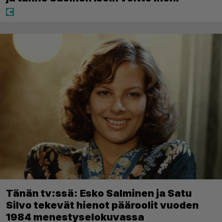
Tänän tv:ssä: Esko Salminen ja Satu
Silvo tekevät hienot pääroolit vuoden
1984 menestyselokuvassa