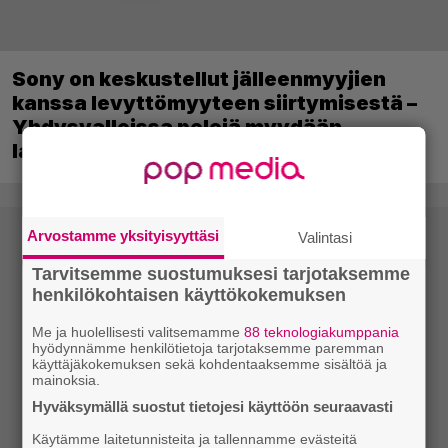
Sony on keskustellut jälleenmyyjien
kanssa levyttömyyteen siirtymisestä –
Yhdysvalloissa pelejä myydään
latauskoodin sisältävissä koteloissa
Arvostamme yksityisyyttäsi
Valintasi
Tarvitsemme suostumuksesi tarjotaksemme
henkilökohtaisen käyttökokemuksen
Me ja huolellisesti valitsemamme
88 teknologiakumppania
hyödynnämme henkilötietoja tarjotaksemme paremman
käyttäjäkokemuksen sekä kohdentaaksemme sisältöä ja
mainoksia.
Hyväksymällä suostut tietojesi käyttöön seuraavasti
Käytämme laitetunnisteita ja tallennamme evästeitä