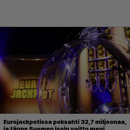
Eurojackpotissa poksahti 32,7 miljoonaa,
ja tänne Suomen isoin voitto meni