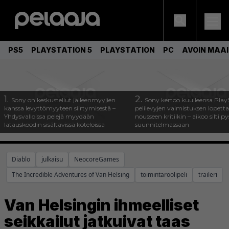
PS5
PLAYSTATION 5
PLAYSTATION
PC
AVOIN MAA
1.
2.
Sony on keskustellut jälleenmyyjien
Sony kertoo kuulleensa Play
kanssa levyttömyyteen siirtymisestä –
pelilevyjen valmistuksen lopett
Yhdysvalloissa pelejä myydään
nousseen kritiikin – aikoo silti p
latauskoodin sisältävissä koteloissa
suunnitelmassaan
Diablo
julkaisu
NeocoreGames
The Incredible Adventures of Van Helsing
toimintaroolipeli
traileri
Van Helsingin ihmeelliset
seikkailut jatkuivat taas