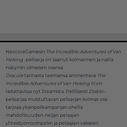
NeocoreGamesin
The Incredible Adventures of Van
Helsing
-pelisarja on saanut kolmannen ja näillä
näkymin viimeisen osansa.
Dracula
-tarinasta teemansa ammentava
The
Incredible Adventures of Van Helsing III
on
ladattavissa nyt Steamista. Pelillisesti
Diablo-
pelisarjaa muistuttavan pelisarjan kolmas osa
tarjoaa yksinpelikampanjan ohella
mahdollisuuden neljän pelaajan
yhteistyömoninpeliin ja pelaajien väliseen