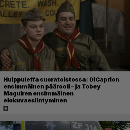
Huippuleffa suoratoistossa: DiCaprion
ensimmäinen päärooli – ja Tobey
Maguiren ensimmäinen
elokuvaesiintyminen