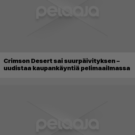
Crimson Desert sai suurpäivityksen –
uudistaa kaupankäyntiä pelimaailmassa