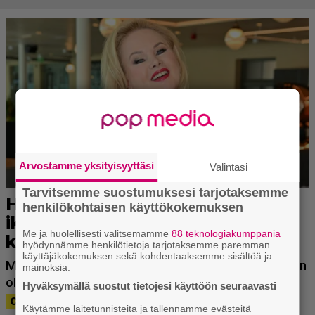
Arvostamme yksityisyyttäsi
Valintasi
Tarvitsemme suostumuksesi tarjotaksemme
henkilökohtaisen käyttökokemuksen
Me ja huolellisesti valitsemamme
88 teknologiakumppania
hyödynnämme henkilötietoja tarjotaksemme paremman
käyttäjäkokemuksen sekä kohdentaaksemme sisältöä ja
mainoksia.
Hyväksymällä suostut tietojesi käyttöön seuraavasti
Käytämme laitetunnisteita ja tallennamme evästeitä