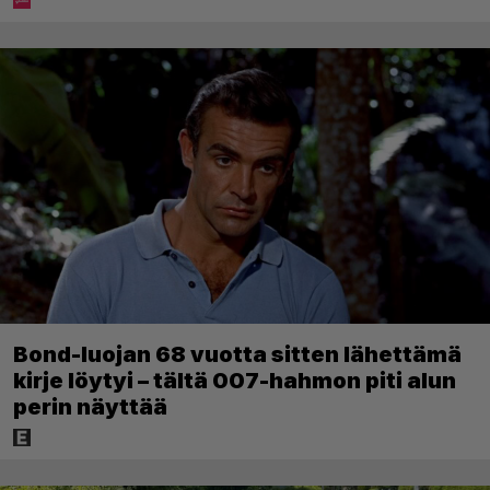
Bond-luojan 68 vuotta sitten lähettämä
kirje löytyi – tältä 007-hahmon piti alun
perin näyttää