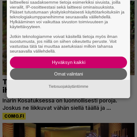
laitteellesi saadaksemme tietoja esimerkiksi sivuista, joilla
vierailit, IP-osoitteestasi sekä laitteesi ominaisuuksista.
Pääset tutustumaan yksityiskohtaisesti käyttötarkoituksiin ja
teknologiakumppaneihimme seuraavalla välilehdellä.
Hylkääminen voi vaikuttaa sivuston toimivuuteen ja
käytettävyyteen.
Jotkin teknologiamme voivat käsitellä tietoja myös ilman
suostumusta, jos niillä on siihen oikeutettu peruste. Voit
vastustaa tätä tai muuttaa asetuksiasi milloin tahansa
seuraavalla välilehdellä.
Hyväksyn kaikki
Omat valintani
Tietosuojakäytäntömme