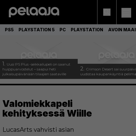
PS5
PLAYSTATION 5
PC
PLAYSTATION
AVOIN MAA
1.
Uusi PS Plus -seikkailupeli on saanut
2.
huippuarvostelut – saapui heti
Crimson Desert sai suurpäivi
julkaisupäivänään tilaajien saataville
uudistaa kaupankäyntiä pelim
Valomiekkapeli
kehityksessä Wiille
LucasArts vahvisti asian