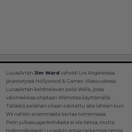
LucasArtsin
Jim Ward
vahvisti Los Angelesissa
järjestetyssä Hollywood & Games -tilaisuudessa
LucasArtsin kehittelevän peliä Wiille, jossa
valomiekkaa ohjataan Wiimotea käyttämällä.
Tälläistä peliähän ollaan odotettu siitä lähtien kun
Wii nähtiin ensimmäistä kertaa toiminnassa.
Pelin julkaisuajankohdasta ei ole tietoa, mutta
todennäköisesti LucasArts antaa tarkempia tietoja