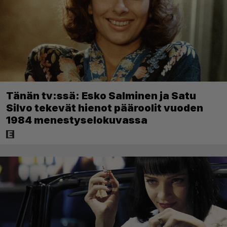
Tänän tv:ssä: Esko Salminen ja Satu
Silvo tekevät hienot pääroolit vuoden
1984 menestyselokuvassa