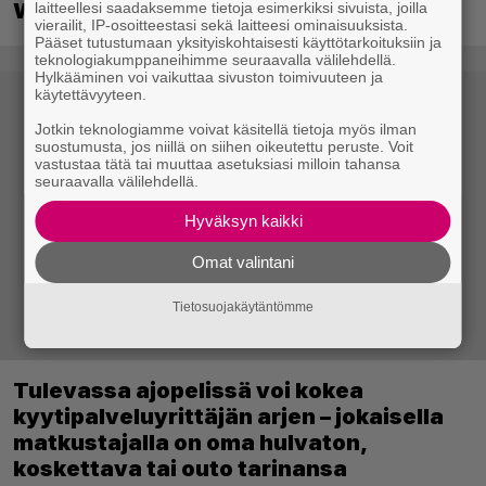
Wolfenstein-kehittäjiltä
laitteellesi saadaksemme tietoja esimerkiksi sivuista, joilla
vierailit, IP-osoitteestasi sekä laitteesi ominaisuuksista.
Pääset tutustumaan yksityiskohtaisesti käyttötarkoituksiin ja
teknologiakumppaneihimme seuraavalla välilehdellä.
Hylkääminen voi vaikuttaa sivuston toimivuuteen ja
käytettävyyteen.
Jotkin teknologiamme voivat käsitellä tietoja myös ilman
suostumusta, jos niillä on siihen oikeutettu peruste. Voit
vastustaa tätä tai muuttaa asetuksiasi milloin tahansa
seuraavalla välilehdellä.
Hyväksyn kaikki
Omat valintani
Tietosuojakäytäntömme
Tulevassa ajopelissä voi kokea
kyytipalveluyrittäjän arjen – jokaisella
matkustajalla on oma hulvaton,
koskettava tai outo tarinansa