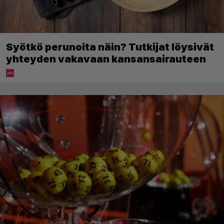
Syötkö perunoita näin? Tutkijat löysivät
yhteyden vakavaan kansansairauteen