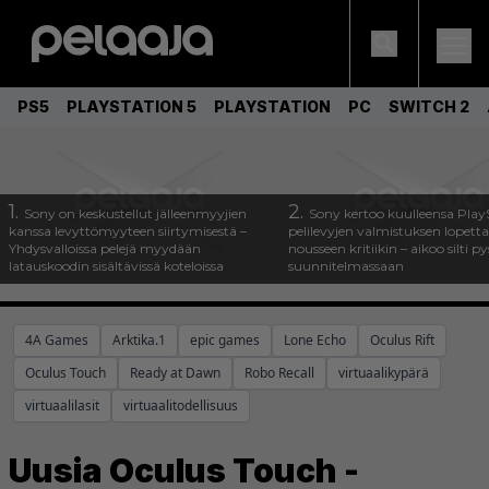
PS5
PLAYSTATION 5
PLAYSTATION
PC
SWITCH 2
1.
2.
Sony on keskustellut jälleenmyyjien
Sony kertoo kuulleensa Play
kanssa levyttömyyteen siirtymisestä –
pelilevyjen valmistuksen lopett
Yhdysvalloissa pelejä myydään
nousseen kritiikin – aikoo silti p
latauskoodin sisältävissä koteloissa
suunnitelmassaan
4A Games
Arktika.1
epic games
Lone Echo
Oculus Rift
Oculus Touch
Ready at Dawn
Robo Recall
virtuaalikypärä
virtuaalilasit
virtuaalitodellisuus
Uusia Oculus Touch -