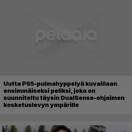
Uutta PS5-pulmahyppelyä kuvaillaan
ensimmäiseksi peliksi, joka on
suunniteltu täysin DualSense-ohjaimen
kosketuslevyn ympärille