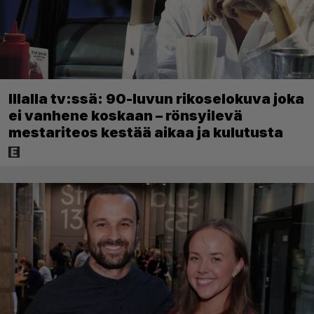
Illalla tv:ssä: 90-luvun rikoselokuva joka
ei vanhene koskaan – rönsyilevä
mestariteos kestää aikaa ja kulutusta