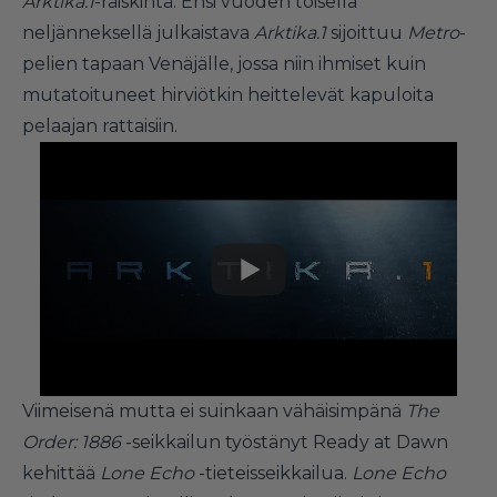
Arktika.1
-räiskintä. Ensi vuoden toisella
neljänneksellä julkaistava
Arktika.1
sijoittuu
Metro
-
pelien tapaan Venäjälle, jossa niin ihmiset kuin
mutatoituneet hirviötkin heittelevät kapuloita
pelaajan rattaisiin.
Viimeisenä mutta ei suinkaan vähäisimpänä
The
Order: 1886
-seikkailun työstänyt Ready at Dawn
kehittää
Lone Echo
-tieteisseikkailua.
Lone Echo