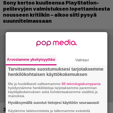
Sony kertoo kuulleensa PlayStation-
pelilevyjen valmistuksen lopettamisesta
nousseen kritiikin – aikoo silti pysyä
suunnitelmassaan
Arvostamme yksityisyyttäsi
Valintasi
Tarvitsemme suostumuksesi tarjotaksemme
henkilökohtaisen käyttökokemuksen
Me ja huolellisesti valitsemamme
88 teknologiakumppania
hyödynnämme henkilötietoja tarjotaksemme paremman
käyttäjäkokemuksen sekä kohdentaaksemme sisältöä ja
mainoksia.
Hyväksymällä suostut tietojesi käyttöön seuraavasti
30-vuotias Quake sai uuden episodin
Käytämme laitetunnisteita ja tallennamme evästeitä