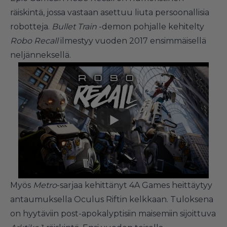
räiskintä, jossa vastaan asettuu liuta persoonallisia
robotteja.
Bullet Train
-demon pohjalle kehitelty
Robo Recall
ilmestyy vuoden 2017 ensimmäisellä
neljänneksellä.
Myös
Metro
-sarjaa kehittänyt 4A Games heittäytyy
antaumuksella Oculus Riftin kelkkaan. Tuloksena
on hyytäviin post-apokalyptisiin maisemiin sijoittuva