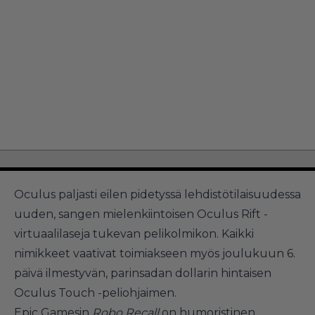
Oculus paljasti eilen pidetyssä lehdistötilaisuudessa
uuden, sangen mielenkiintoisen Oculus Rift -
virtuaalilaseja tukevan pelikolmikon. Kaikki
nimikkeet vaativat toimiakseen myös joulukuun 6.
päivä ilmestyvän, parinsadan dollarin hintaisen
Oculus Touch -peliohjaimen.
Epic Gamesin
Robo Recall
on humoristinen