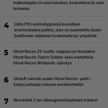
matkustajalla on oma hulvaton, koskettava tai outo
tarinansa
4
Uutta PS5-pulmahyppelyä kuvaillaan
ensimmäiseksi peliksi, joka on suunniteltu täysin
DualSense-ohjaimen kosketuslevyn ympärille
5
Ghost Recon 25 vuotta: nappaa nyt ilmaiseksi
Ghost Recon: Future Soldier sekä merkittävä
Ghost Recon Wildlands -päivitys
6
Ubisoft vahvisti uuden Ghost Recon -pelin –
kutsuu pelaajat mukaan ennakkotestiin
7
Wreckfest 2 sai rallienglannintäyteisen trailerin