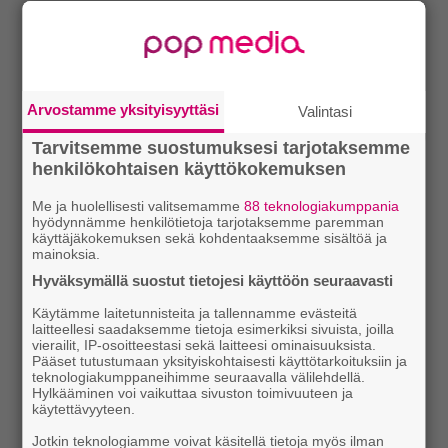
Arvostamme yksityisyyttäsi
Valintasi
Tarvitsemme suostumuksesi tarjotaksemme
henkilökohtaisen käyttökokemuksen
Me ja huolellisesti valitsemamme
88 teknologiakumppania
hyödynnämme henkilötietoja tarjotaksemme paremman
käyttäjäkokemuksen sekä kohdentaaksemme sisältöä ja
mainoksia.
Hyväksymällä suostut tietojesi käyttöön seuraavasti
Käytämme laitetunnisteita ja tallennamme evästeitä
laitteellesi saadaksemme tietoja esimerkiksi sivuista, joilla
vierailit, IP-osoitteestasi sekä laitteesi ominaisuuksista.
Pääset tutustumaan yksityiskohtaisesti käyttötarkoituksiin ja
teknologiakumppaneihimme seuraavalla välilehdellä.
Hylkääminen voi vaikuttaa sivuston toimivuuteen ja
käytettävyyteen.
Jotkin teknologiamme voivat käsitellä tietoja myös ilman