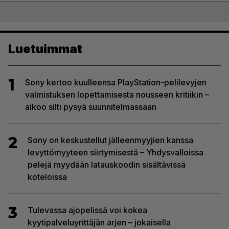
Luetuimmat
1
Sony kertoo kuulleensa PlayStation-pelilevyjen
valmistuksen lopettamisesta nousseen kritiikin –
aikoo silti pysyä suunnitelmassaan
2
Sony on keskustellut jälleenmyyjien kanssa
levyttömyyteen siirtymisestä – Yhdysvalloissa
pelejä myydään latauskoodin sisältävissä
koteloissa
3
Tulevassa ajopelissä voi kokea
kyytipalveluyrittäjän arjen – jokaisella