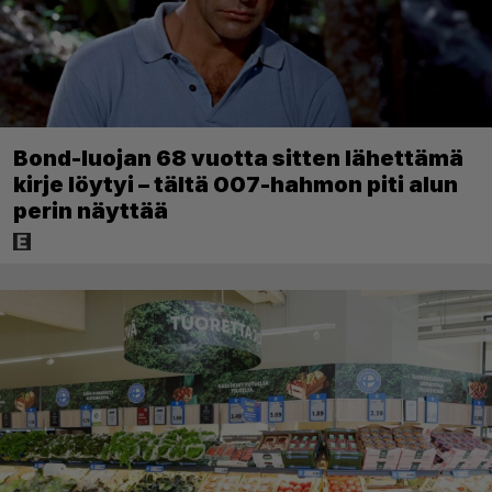
Bond-luojan 68 vuotta sitten lähettämä
kirje löytyi – tältä 007-hahmon piti alun
perin näyttää