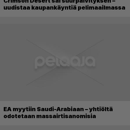
Crimson Desert sai suurpäivityksen –
uudistaa kaupankäyntiä pelimaailmassa
EA myytiin Saudi-Arabiaan – yhtiöltä
odotetaan massairtisanomisia