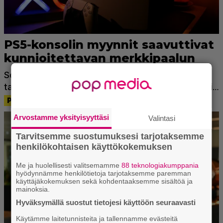
Arvostamme yksityisyyttäsi
Valintasi
Tarvitsemme suostumuksesi tarjotaksemme
henkilökohtaisen käyttökokemuksen
Me ja huolellisesti valitsemamme
88 teknologiakumppania
hyödynnämme henkilötietoja tarjotaksemme paremman
käyttäjäkokemuksen sekä kohdentaaksemme sisältöä ja
mainoksia.
Hyväksymällä suostut tietojesi käyttöön seuraavasti
Käytämme laitetunnisteita ja tallennamme evästeitä