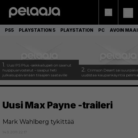
PS5
PLAYSTATION 5
PLAYSTATION
PC
AVOIN MAA
1.
Uusi PS Plus -seikkailupeli on saanut
2.
huippuarvostelut – saapui heti
Crimson Desert sai suurpäivi
julkaisupäivänään tilaajien saataville
uudistaa kaupankäyntiä pelim
Uusi Max Payne -traileri
Mark Wahlberg tykittää
14.9.2011 22:17