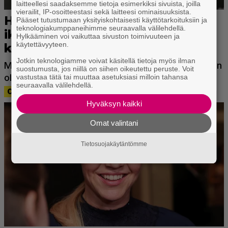
laitteellesi saadaksemme tietoja esimerkiksi sivuista, joilla
vierailit, IP-osoitteestasi sekä laitteesi ominaisuuksista.
Pääset tutustumaan yksityiskohtaisesti käyttötarkoituksiin ja
teknologiakumppaneihimme seuraavalla välilehdellä.
Hylkääminen voi vaikuttaa sivuston toimivuuteen ja
käytettävyyteen.
Jotkin teknologiamme voivat käsitellä tietoja myös ilman
suostumusta, jos niillä on siihen oikeutettu peruste. Voit
vastustaa tätä tai muuttaa asetuksiasi milloin tahansa
seuraavalla välilehdellä.
Hyväksyn kaikki
Omat valintani
Tietosuojakäytäntömme