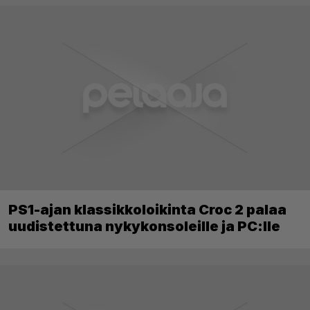
PS1-ajan klassikkoloikinta Croc 2 palaa
uudistettuna nykykonsoleille ja PC:lle