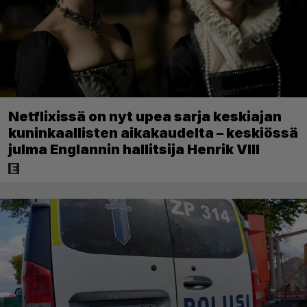
Netflixissä on nyt upea sarja keskiajan
kuninkaallisten aikakaudelta – keskiössä
julma Englannin hallitsija Henrik VIII