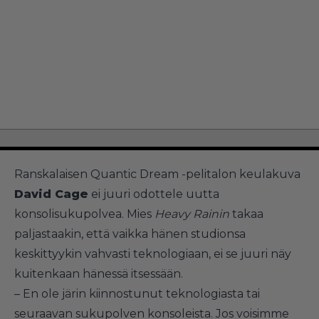
Ranskalaisen Quantic Dream -pelitalon keulakuva
David Cage
ei juuri odottele uutta
konsolisukupolvea. Mies
Heavy Rainin
takaa
paljastaakin, että vaikka hänen studionsa
keskittyykin vahvasti teknologiaan, ei se juuri näy
kuitenkaan hänessä itsessään.
– En ole järin kiinnostunut teknologiasta tai
seuraavan sukupolven konsoleista. Jos voisimme