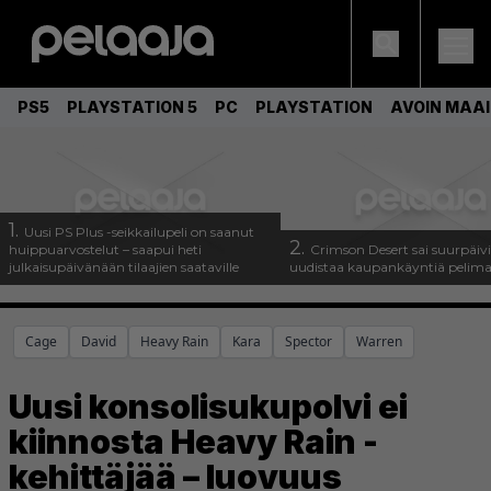
PS5
PLAYSTATION 5
PC
PLAYSTATION
AVOIN MAA
1.
Uusi PS Plus -seikkailupeli on saanut
2.
huippuarvostelut – saapui heti
Crimson Desert sai suurpäivi
julkaisupäivänään tilaajien saataville
uudistaa kaupankäyntiä pelim
Cage
David
Heavy Rain
Kara
Spector
Warren
Uusi konsolisukupolvi ei
kiinnosta Heavy Rain -
kehittäjää – luovuus