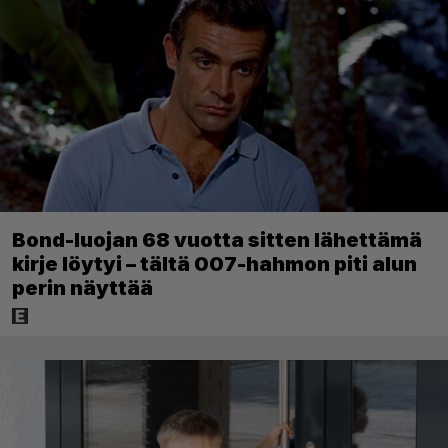
Bond-luojan 68 vuotta sitten lähettämä
kirje löytyi – tältä 007-hahmon piti alun
perin näyttää