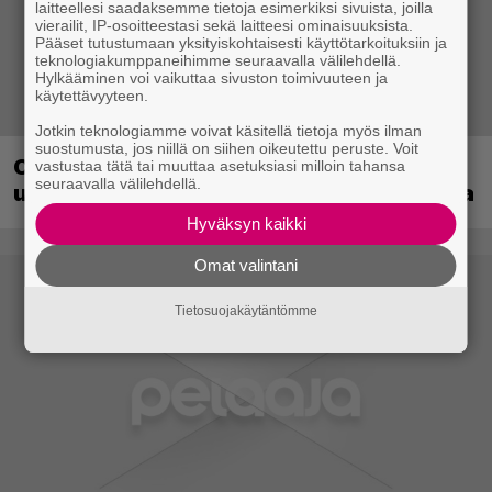
laitteellesi saadaksemme tietoja esimerkiksi sivuista, joilla
vierailit, IP-osoitteestasi sekä laitteesi ominaisuuksista.
Pääset tutustumaan yksityiskohtaisesti käyttötarkoituksiin ja
teknologiakumppaneihimme seuraavalla välilehdellä.
Hylkääminen voi vaikuttaa sivuston toimivuuteen ja
käytettävyyteen.
Jotkin teknologiamme voivat käsitellä tietoja myös ilman
suostumusta, jos niillä on siihen oikeutettu peruste. Voit
Crimson Desert sai suurpäivityksen –
vastustaa tätä tai muuttaa asetuksiasi milloin tahansa
seuraavalla välilehdellä.
uudistaa kaupankäyntiä pelimaailmassa
Hyväksyn kaikki
Omat valintani
Tietosuojakäytäntömme