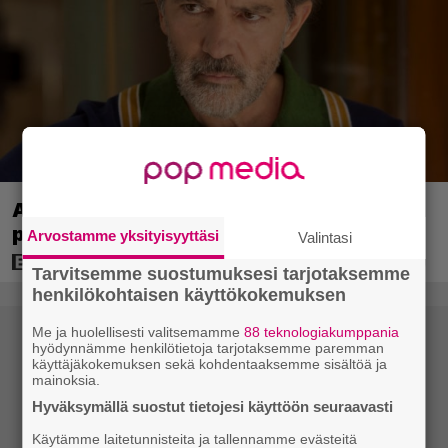
Antonio Banderas: ”Sydänkohtaus on
parasta mitä minulle on tapahtunut”
Arvostamme yksityisyyttäsi
Valintasi
Tarvitsemme suostumuksesi tarjotaksemme
henkilökohtaisen käyttökokemuksen
Me ja huolellisesti valitsemamme
88 teknologiakumppania
hyödynnämme henkilötietoja tarjotaksemme paremman
käyttäjäkokemuksen sekä kohdentaaksemme sisältöä ja
mainoksia.
Hyväksymällä suostut tietojesi käyttöön seuraavasti
Käytämme laitetunnisteita ja tallennamme evästeitä