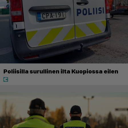
Poliisilla surullinen ilta Kuopiossa eilen