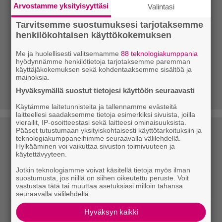
Arvostamme yksityisyyttäsi
Valintasi
Tarvitsemme suostumuksesi tarjotaksemme
henkilökohtaisen käyttökokemuksen
Me ja huolellisesti valitsemamme
88 teknologiakumppania
hyödynnämme henkilötietoja tarjotaksemme paremman
käyttäjäkokemuksen sekä kohdentaaksemme sisältöä ja
mainoksia.
Hyväksymällä suostut tietojesi käyttöön seuraavasti
Käytämme laitetunnisteita ja tallennamme evästeitä
laitteellesi saadaksemme tietoja esimerkiksi sivuista, joilla
vierailit, IP-osoitteestasi sekä laitteesi ominaisuuksista.
Pääset tutustumaan yksityiskohtaisesti käyttötarkoituksiin ja
teknologiakumppaneihimme seuraavalla välilehdellä.
Hylkääminen voi vaikuttaa sivuston toimivuuteen ja
käytettävyyteen.
Jotkin teknologiamme voivat käsitellä tietoja myös ilman
suostumusta, jos niillä on siihen oikeutettu peruste. Voit
vastustaa tätä tai muuttaa asetuksiasi milloin tahansa
seuraavalla välilehdellä.
Hyväksyn kaikki