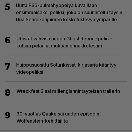
5
Uutta PS5-pulmahyppelyä kuvaillaan
ensimmäiseksi peliksi, joka on suunniteltu täysin
DualSense-ohjaimen kosketuslevyn ympärille
6
Ubisoft vahvisti uuden Ghost Recon -pelin –
kutsuu pelaajat mukaan ennakkotestiin
7
Huippusuosittu Soturikissat-kirjasarja kääntyy
videopeliksi
8
Wreckfest 2 sai rallienglannintäyteisen trailerin
9
30-vuotias Quake sai uuden episodin
Wolfenstein-kehittäjiltä