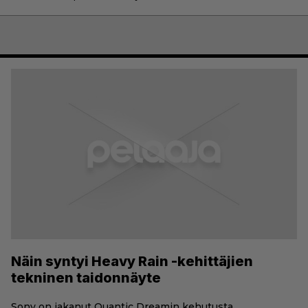
Näin syntyi Heavy Rain -kehittäjien
tekninen taidonnäyte
Sony on jakanut Quantic Dreamin kehutusta