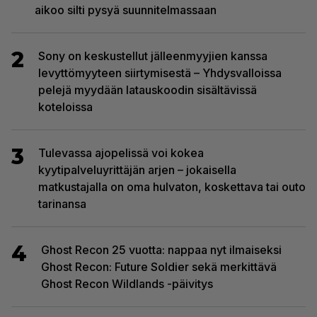
aikoo silti pysyä suunnitelmassaan
2
Sony on keskustellut jälleenmyyjien kanssa
levyttömyyteen siirtymisestä – Yhdysvalloissa
pelejä myydään latauskoodin sisältävissä
koteloissa
3
Tulevassa ajopelissä voi kokea
kyytipalveluyrittäjän arjen – jokaisella
matkustajalla on oma hulvaton, koskettava tai outo
tarinansa
4
Ghost Recon 25 vuotta: nappaa nyt ilmaiseksi
Ghost Recon: Future Soldier sekä merkittävä
Ghost Recon Wildlands -päivitys