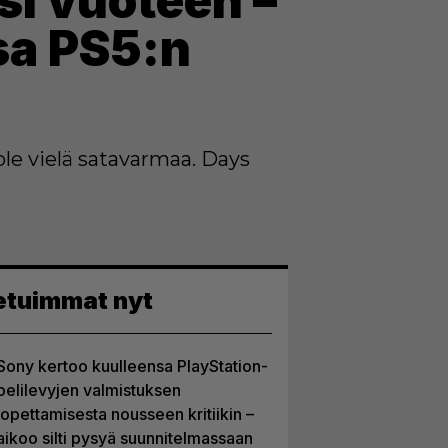
i vuoteen –
sa PS5:n
le vielä satavarmaa. Days
etuimmat nyt
Sony kertoo kuulleensa PlayStation-
pelilevyjen valmistuksen
lopettamisesta nousseen kritiikin –
aikoo silti pysyä suunnitelmassaan