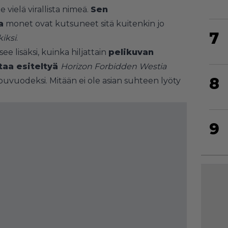
le vielä virallista nimeä.
Sen
a
monet ovat kutsuneet sitä kuitenkin jo
7
iksi
.
ee lisäksi, kuinka hiljattain
pelikuvan
aa esiteltyä
Horizon Forbidden Westia
8
ppuvuodeksi. Mitään ei ole asian suhteen lyöty
9