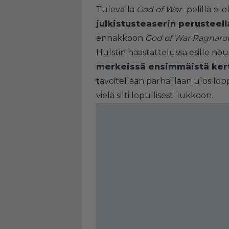
Tulevalla
God of War
-pelillä ei o
julkistusteaserin perusteell
ennakkoon
God of War Ragnarok
Hulstin haastattelussa esille nous
merkeissä ensimmäistä kert
tavoitellaan parhaillaan ulos lo
vielä silti lopullisesti lukkoon.