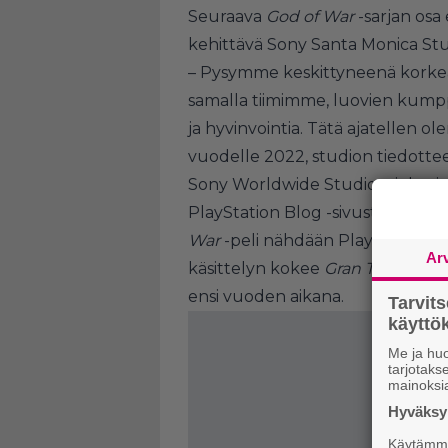
Seuraava
God of War
-sarjan osa
kehittävä Sony Santa Monica Stu
– Pysymme keskittyneenä korkeal
samalla tiimimme, luovien kum
ja hyvinvointia. Tätä ajatellen 
vuodelle 2022, studion tiedotte
Sony Worldwide Studios -johtaj
PlayStation Blog -sivustolla julk
War
-peli nähdään PlayStation 5:
Ar
käsittelyn kokee
Gran Turismo 7
ensi vuoden aikana.
Tarvit
käytt
Me ja huo
tarjotak
mainoksi
Hyväksym
Käytämme 