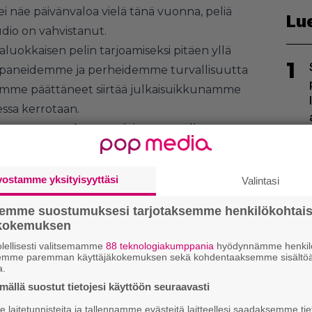
 ei näe päivänvaloa vielä tänä vuonna, peliä
Lu
dio on vahvistanut.
uokkaisen pelin tarjoamiseksi pitäen yllä
1
ppaneidemme ja perheidemme turvallisuutta
olemme päättäneet siirtää julkaisuikkunamme
essa kerrotaan.
a
Hermen Hulst
on valaissut samalla osana
aistua tuoretta haastattelua, että uusi
God of
2
n ohella myös PlayStation 4:llä. Saman
vostamme yksityisyyttäsi
Valintasi
, joka sekin tekee nykytiedon mukaan tuloa
semme suostumuksesi tarjotaksemme henkilökohtai
ökokemuksen
lellisesti valitsemamme
88 teknologiakumppania
hyödynnämme henkilö
semme paremman käyttäjäkokemuksen sekä kohdentaaksemme sisältöä
a.
3
ällä suostut tietojesi käyttöön seuraavasti
laitetunnisteita ja tallennamme evästeitä laitteellesi saadaksemme tie