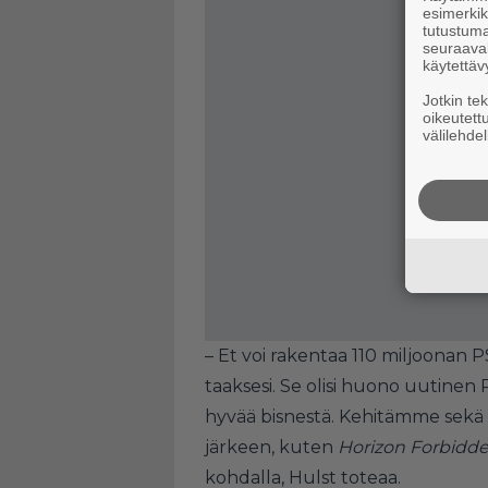
esimerkiks
tutustuma
seuraaval
käytettäv
Jotkin te
oikeutett
välilehdel
– Et voi rakentaa 110 miljoonan P
taaksesi. Se olisi huono uutinen
hyvää bisnestä. Kehitämme sekä PS
järkeen, kuten
Horizon Forbidd
kohdalla, Hulst toteaa.