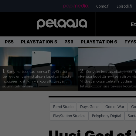
Como.fi
Episodi.fi
E
PS5
PLAYSTATION 5
PS6
PLAYSTATION 6
FYYS
1.
2.
Sony kertoo kuulleensa PlayStation-
Sony on keskustellut jälleen
pelilevyjen valmistuksen lopettamisesta
kanssa levyttömyyteen siirtymis
nousseen kritiikin – aikoo silti pysyä
Yhdysvalloissa pelejä myydään
suunnitelmassaan
latauskoodin sisältävissä koteloi
Bend Studio
Days Gone
God of War
Go
PlayStation Studios
Polyphony Digital
Sant