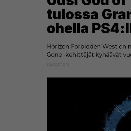
Uusi God of
tulossa Gra
ohella PS4:l
Horizon Forbidden West on m
Gone -kehittäjät kyhäävät v
3.6.2021 10:12