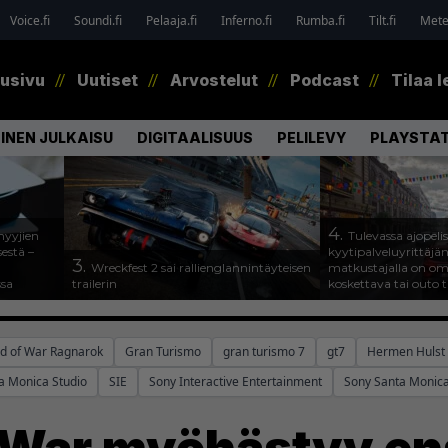
Voice.fi
Soundi.fi
Pelaaja.fi
Inferno.fi
Rumba.fi
Tilt.fi
Metel
tusivu
Uutiset
Arvostelut
Podcast
Tilaa l
INEN JULKAISU
DIGITAALISUUS
PELILEVY
PLAYSTAT
4.
myyjien
Tulevassa ajopeli
estä –
kyytipalveluyrittäjän 
3.
Wreckfest 2 sai rallienglannintäyteisen
matkustajalla on om
ssa
trailerin
koskettava tai outo 
d of War Ragnarok
Gran Turismo
gran turismo 7
gt7
Hermen Hulst
a Monica Studio
SIE
Sony Interactive Entertainment
Sony Santa Monica