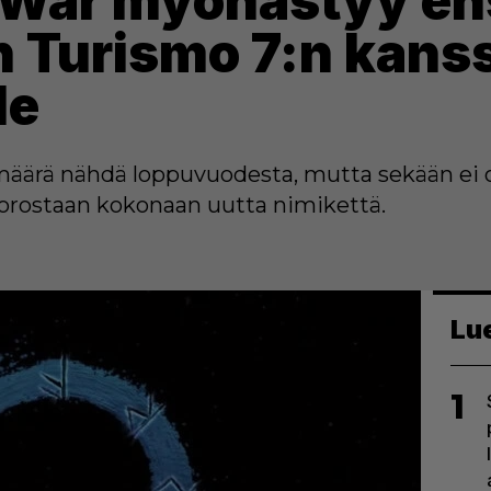
 War myöhästyy ens
n Turismo 7:n kans
le
äärä nähdä loppuvuodesta, mutta sekään ei o
uorostaan kokonaan uutta nimikettä.
Lu
1