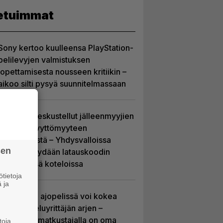
etuimmat
Sony kertoo kuulleensa PlayStation-
pelilevyjen valmistuksen
lopettamisesta nousseen kritiikin –
aikoo silti pysyä suunnitelmassaan
Sony on keskustellut jälleenmyyjien
kanssa levyttömyyteen
siirtymisestä – Yhdysvalloissa
sen
pelejä myydään latauskoodin
sisältävissä koteloissa
tietoja
 ja
Tulevassa ajopelissä voi kokea
kyytipalveluyrittäjän arjen –
jokaisella matkustajalla on oma
toja