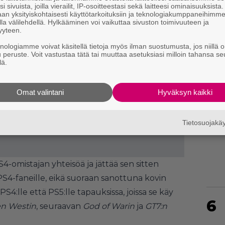
i sivuista, joilla vierailit, IP-osoitteestasi sekä laitteesi ominaisuuksista
an yksityiskohtaisesti käyttötarkoituksiin ja teknologiakumppaneihimm
la välilehdellä. Hylkääminen voi vaikuttaa sivuston toimivuuteen ja
yyteen.
knologiamme voivat käsitellä tietoja myös ilman suostumusta, jos niillä o
4
u peruste. Voit vastustaa tätä tai muuttaa asetuksiasi milloin tahansa se
lä.
Omat valintani
Hyväksyn kaikki
5
Tietosuojak
S4-omistajan yhteisöä ja jättää sen sitten
 PS4-faneille, eikä suoraan sanottuna kovin
4:lle että PS5:lle tapauksissa, joissa se käy
6
en Westin
, seuraavan
God of Warin
ja
GT7:n