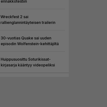
ennakkotestiin
Wreckfest 2 sai
rallienglannintäyteisen trailerin
30-vuotias Quake sai uuden
episodin Wolfenstein-kehittäjiltä
Huippusuosittu Soturikissat-
kirjasarja kääntyy videopeliksi