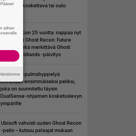
. Pääset
hulvaton, koskettava tai outo
e
tarinansa
n siihen
Ghost Recon 25 vuotta: nappaa nyt
uraavalla
ilmaiseksi Ghost Recon: Future
Soldier sekä merkittävä Ghost
Recon Wildlands -päivitys
Uutta PS5-pulmahyppelyä
äytäntömme
kuvaillaan ensimmäiseksi peliksi,
joka on suunniteltu täysin
DualSense-ohjaimen kosketuslevyn
ympärille
Ubisoft vahvisti uuden Ghost Recon
-pelin – kutsuu pelaajat mukaan