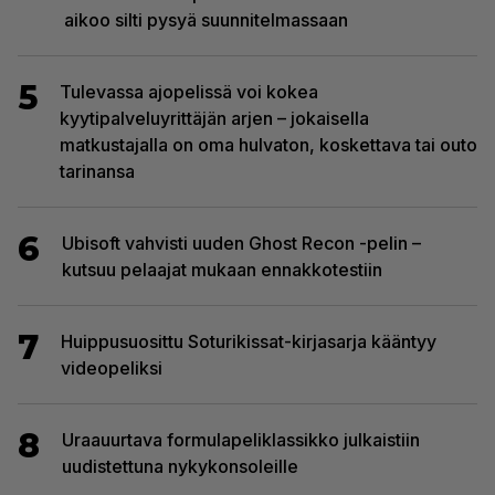
aikoo silti pysyä suunnitelmassaan
5
Tulevassa ajopelissä voi kokea
kyytipalveluyrittäjän arjen – jokaisella
matkustajalla on oma hulvaton, koskettava tai outo
tarinansa
6
Ubisoft vahvisti uuden Ghost Recon -pelin –
kutsuu pelaajat mukaan ennakkotestiin
7
Huippusuosittu Soturikissat-kirjasarja kääntyy
videopeliksi
8
Uraauurtava formulapeliklassikko julkaistiin
uudistettuna nykykonsoleille