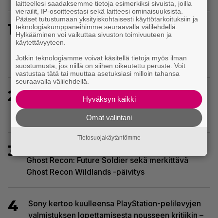
laitteellesi saadaksemme tietoja esimerkiksi sivuista, joilla
vierailit, IP-osoitteestasi sekä laitteesi ominaisuuksista.
Pääset tutustumaan yksityiskohtaisesti käyttötarkoituksiin ja
1
Sony on keskustellut jälleenmyyjien kanssa
teknologiakumppaneihimme seuraavalla välilehdellä.
Hylkääminen voi vaikuttaa sivuston toimivuuteen ja
levyttömyyteen siirtymisestä – Yhdysvalloissa
käytettävyyteen.
pelejä myydään latauskoodin sisältävissä
Jotkin teknologiamme voivat käsitellä tietoja myös ilman
koteloissa
suostumusta, jos niillä on siihen oikeutettu peruste. Voit
vastustaa tätä tai muuttaa asetuksiasi milloin tahansa
seuraavalla välilehdellä.
2
Uutta PS5-pulmahyppelyä kuvaillaan
Hyväksyn kaikki
ensimmäiseksi peliksi, joka on suunniteltu täysin
DualSense-ohjaimen kosketuslevyn ympärille
Omat valintani
Tietosuojakäytäntömme
3
Ghost Recon 25 vuotta: nappaa nyt ilmaiseksi
Ghost Recon: Future Soldier sekä merkittävä
Ghost Recon Wildlands -päivitys
4
Sony kertoo kuulleensa PlayStation-pelilevyjen
valmistuksen lopettamisesta nousseen kritiikin –