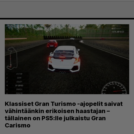
Klassiset Gran Turismo -ajopelit saivat
vähintäänkin erikoisen haastajan –
tällainen on PS5:lle julkaistu Gran
Carismo