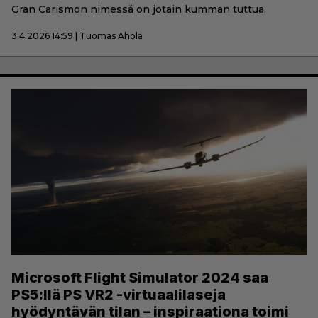
Gran Carismon nimessä on jotain kumman tuttua.
3.4.2026 14:59 | Tuomas Ahola
Microsoft Flight Simulator 2024 saa
PS5:llä PS VR2 -virtuaalilaseja
hyödyntävän tilan – inspiraationa toimi