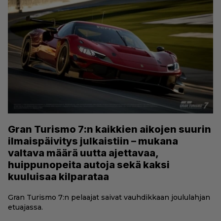
Gran Turismo 7:n kaikkien aikojen suurin
ilmaispäivitys julkaistiin – mukana
valtava määrä uutta ajettavaa,
huippunopeita autoja sekä kaksi
kuuluisaa kilparataa
Gran Turismo 7:n pelaajat saivat vauhdikkaan joululahjan
etuajassa.