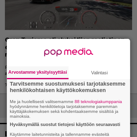
Gran Turismo oli aluksi liian realistinen –
entinen PlayStation-pomo puuttui peliin
ratkaisevalla hetkellä
PlayStation-veteraani Shuhei Yoshida muistelee
Arvostamme yksityisyyttäsi
Valintasi
ajopeliklassikon kehitystä.
Tarvitsemme suostumuksesi tarjotaksemme
7.5.2025 14:45 | Tuomas Ahola
henkilökohtaisen käyttökokemuksen
Me ja huolellisesti valitsemamme
88 teknologiakumppania
Artikkelien
Vanhemmat artikkelit
hyödynnämme henkilötietoja tarjotaksemme paremman
selaus
käyttäjäkokemuksen sekä kohdentaaksemme sisältöä ja
mainoksia.
Hyväksymällä suostut tietojesi käyttöön seuraavasti
Luetuimmat
Käytämme laitetunnisteita ja tallennamme evästeitä