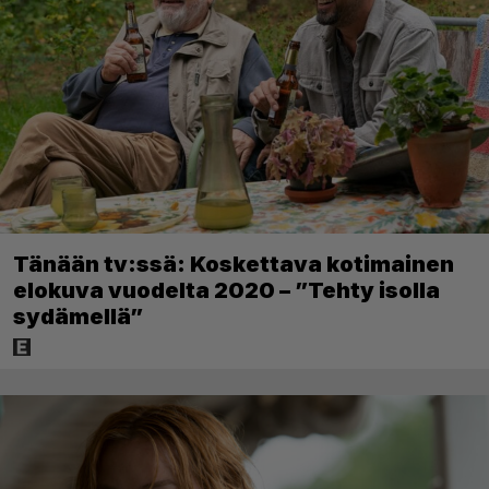
Tänään tv:ssä: Koskettava kotimainen
elokuva vuodelta 2020 – ”Tehty isolla
sydämellä”