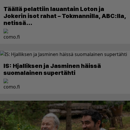
Täällä pelattiin lauantain Loton ja
Jokerin isot rahat – Tokmannilla, ABC:lla,
netissä…
IS: Hjalliksen ja Jasminen häissä
suomalainen supertähti