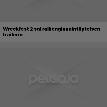
Wreckfest 2 sai rallienglannintäyteisen
trailerin