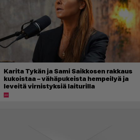
Karita Tykän ja Sami Saikkosen rakkaus
kukoistaa – vähäpukeista hempeilyä ja
leveitä virnistyksiä laiturilla