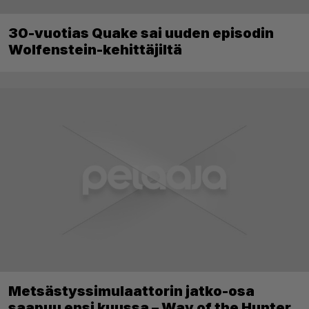
30-vuotias Quake sai uuden episodin
Wolfenstein-kehittäjiltä
Metsästyssimulaattorin jatko-osa
saapuu ensi kuussa – Way of the Hunter