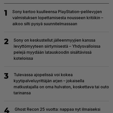
1
Sony kertoo kuulleensa PlayStation-pelilevyjen
valmistuksen lopettamisesta nousseen kritiikin –
aikoo silti pysyä suunnitelmassaan
2
Sony on keskustellut jälleenmyyjien kanssa
levyttömyyteen siirtymisestä – Yhdysvalloissa
pelejä myydään latauskoodin sisältävissä
koteloissa
3
Tulevassa ajopelissä voi kokea
kyytipalveluyrittäjän arjen – jokaisella
matkustajalla on oma hulvaton, koskettava tai outo
tarinansa
4
Ghost Recon 25 vuotta: nappaa nyt ilmaiseksi