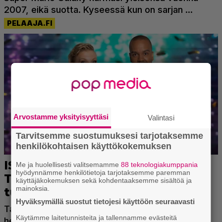
Arvostamme yksityisyyttäsi
Valintasi
Tarvitsemme suostumuksesi tarjotaksemme
henkilökohtaisen käyttökokemuksen
Me ja huolellisesti valitsemamme
88 teknologiakumppania
hyödynnämme henkilötietoja tarjotaksemme paremman
käyttäjäkokemuksen sekä kohdentaaksemme sisältöä ja
mainoksia.
Hyväksymällä suostut tietojesi käyttöön seuraavasti
Käytämme laitetunnisteita ja tallennamme evästeitä