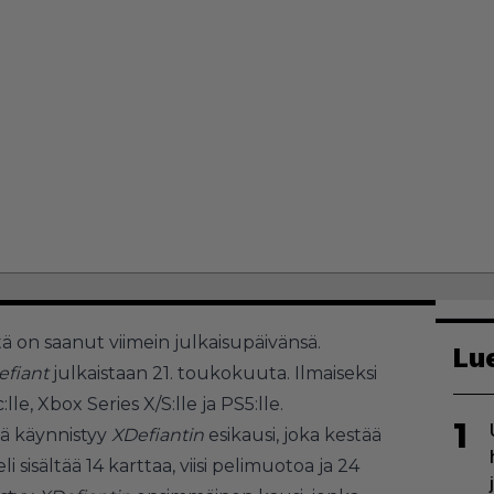
tä on saanut viimein julkaisupäivänsä.
Lu
efiant
julkaistaan 21. toukokuuta. Ilmaiseksi
le, Xbox Series X/S:lle ja PS5:lle.
1
nä käynnistyy
XDefiantin
esikausi, joka kestää
i sisältää 14 karttaa, viisi pelimuotoa ja 24