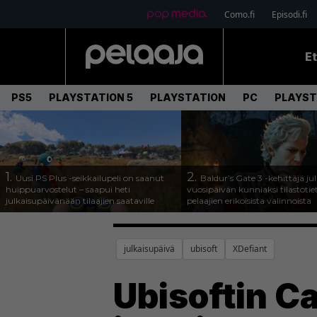
Como.fi
Episodi.fi
E
PS5
PLAYSTATION 5
PLAYSTATION
PC
PLAYST
1.
2.
Uusi PS Plus -seikkailupeli on saanut
Baldur’s Gate 3 -kehittäjä jul
huippuarvostelut – saapui heti
vuosipäivän kunniaksi tilastotie
julkaisupäivänään tilaajien saataville
pelaajien erikoisista valinnoista
julkaisupäivä
ubisoft
XDefiant
Ubisoftin Ca