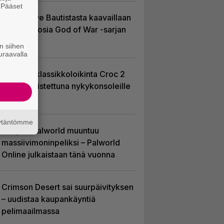
. Pääset
e
Huhu: Dave Bautistasta kaavaillaan
uutta Kratosia God of War -sarjan
pääosaan
n siihen
uraavalla
PS1-ajan klassikkoloikinta Croc 2
palaa uudistettuna nykykonsoleille
ja PC:lle
äytäntömme
Hittipeli Palworld muuntuu
massiivimoninpeliksi – Palworld
Online julkaistaan tänä vuonna
Crimson Desert sai suurpäivityksen
– uudistaa kaupankäyntiä
pelimaailmassa