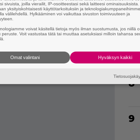
i sivuista, joilla vierailit, IP-osoitteestasi sekä laitteesi ominaisuuksista
an yksityiskohtaisesti käyttötarkoituksiin ja teknologiakumppaneihimm
6
la välilehdellä. Hylkääminen voi vaikuttaa sivuston toimivuuteen ja
yyteen.
knologiamme voivat käsitellä tietoja myös ilman suostumusta, jos niillä o
u peruste. Voit vastustaa tätä tai muuttaa asetuksiasi milloin tahansa se
ja ja paikkoja Ubisoftin pelisarjoista.
lä.
ttavina osapuolina toimivat
Far Crysta
tuttu
7
ms,
Splinter Cellin
Echelon,
The Division
-
Omat valintani
Hyväksyn kaikki
sin
hakkerijoukkio Dedsec, joka pelaajien on
.
Tietosuojak
8
9