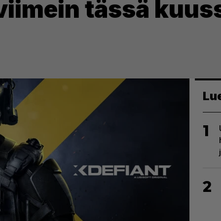
 viimein tässä kuus
Lu
1
2