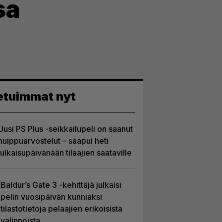
sa
etuimmat nyt
Uusi PS Plus -seikkailupeli on saanut
huippuarvostelut – saapui heti
julkaisupäivänään tilaajien saataville
Baldur’s Gate 3 -kehittäjä julkaisi
pelin vuosipäivän kunniaksi
tilastotietoja pelaajien erikoisista
valinnoista