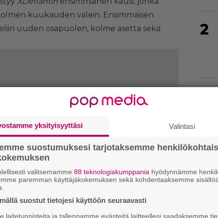
istyy
XDefiantin
ensimmäinen kausi, jonka
a kolmen kuukauden välein. Ensimmäisen
2
eliin uuden osapuolen, kolme asetta sekä
3
vostamme yksityisyyttäsi
Valintasi
4
semme suostumuksesi tarjotaksemme henkilökohtai
ökokemuksen
lellisesti valitsemamme
88 teknologiakumppania
hyödynnämme henkilö
semme paremman käyttäjäkokemuksen sekä kohdentaaksemme sisältöä
a.
5
ällä suostut tietojesi käyttöön seuraavasti
laitetunnisteita ja tallennamme evästeitä laitteellesi saadaksemme tie