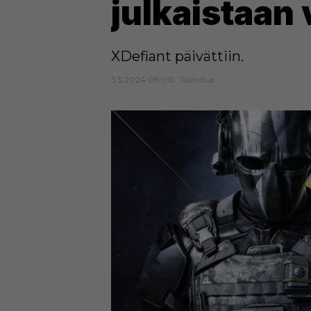
julkaistaan
XDefiant päivättiin.
3.5.2024 08:00
Toimitus