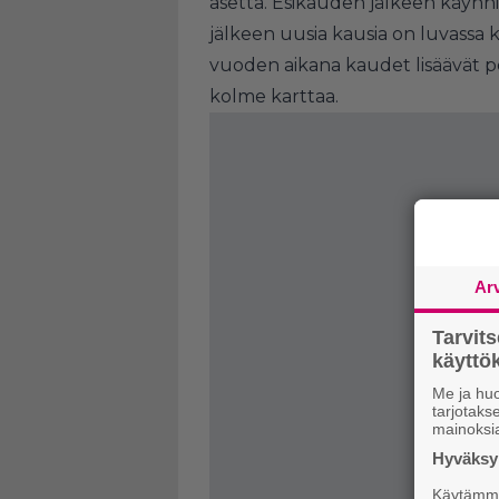
asetta. Esikauden jälkeen käynn
jälkeen uusia kausia on luvass
vuoden aikana kaudet lisäävät p
kolme karttaa.
Ar
Tarvit
käytt
Me ja huo
tarjotak
mainoksi
Hyväksym
Käytämme 