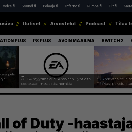
Voice.fi
Soundi.fi
Pelaaja.fi
Inferno.fi
Rumba.fi
Tilt.fi
Metel
tusivu
Uutiset
Arvostelut
Podcast
Tilaa l
ATION PLUS
PS PLUS
AVOIN MAAILMA
SWITCH 2
kaisi pelin
3.
4.
toja
EA myytiin Saudi-Arabiaan – yhtiöltä
Yhdeksän peliä p
odotetaan massairtisanomisia
PS Plus -palvelun ta
ll of Duty -haastaj