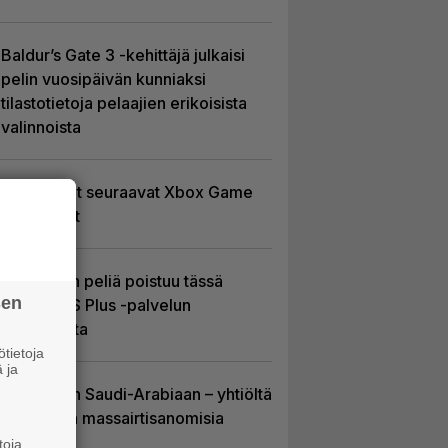
Baldur’s Gate 3 -kehittäjä julkaisi
pelin vuosipäivän kunniaksi
tilastotietoja pelaajien erikoisista
valinnoista
Tässä ovat seuraavat Xbox Game
Pass -pelit
Yhdeksän peliä poistuu tässä
sen
kuussa PS Plus -palvelun
tarjonnasta
tietoja
 ja
EA myytiin Saudi-Arabiaan – yhtiöltä
odotetaan massairtisanomisia
toja