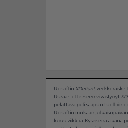
Ubisoftin
XDefiant
-verkkoräiskin
Useaan otteeseen viivästynyt
XD
pelattava peli saapuu tuolloin pc:l
Ubisoftin mukaan julkaisupäivä
kuusi viikkoa. Kyseisenä aikana pel