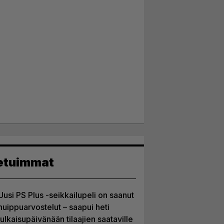
etuimmat
Uusi PS Plus -seikkailupeli on saanut
huippuarvostelut – saapui heti
julkaisupäivänään tilaajien saataville