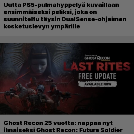
Uutta PS5-pulmahyppelyä kuvaillaan
ensimmäiseksi peliksi, joka on
suunniteltu täysin DualSense-ohjaimen
kosketuslevyn ympärille
Ghost Recon 25 vuotta: nappaa nyt
ilmaiseksi Ghost Recon: Future Soldier