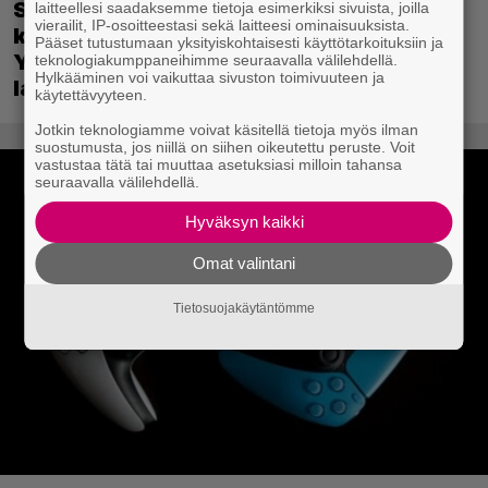
Sony on keskustellut jälleenmyyjien
laitteellesi saadaksemme tietoja esimerkiksi sivuista, joilla
vierailit, IP-osoitteestasi sekä laitteesi ominaisuuksista.
kanssa levyttömyyteen siirtymisestä –
Pääset tutustumaan yksityiskohtaisesti käyttötarkoituksiin ja
Yhdysvalloissa pelejä myydään
teknologiakumppaneihimme seuraavalla välilehdellä.
Hylkääminen voi vaikuttaa sivuston toimivuuteen ja
latauskoodin sisältävissä koteloissa
käytettävyyteen.
Jotkin teknologiamme voivat käsitellä tietoja myös ilman
suostumusta, jos niillä on siihen oikeutettu peruste. Voit
vastustaa tätä tai muuttaa asetuksiasi milloin tahansa
seuraavalla välilehdellä.
Hyväksyn kaikki
Omat valintani
Tietosuojakäytäntömme