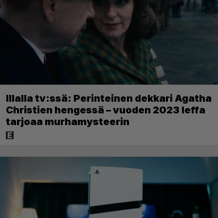
Illalla tv:ssä: Perinteinen dekkari Agatha
Christien hengessä – vuoden 2023 leffa
tarjoaa murhamysteerin