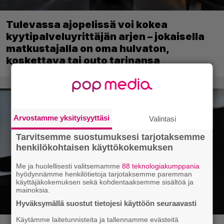
Tulevassa ajopelissä voi kokea
kyytipalveluyrittäjän arjen – jokaisella
matkustajalla on oma hulvaton,
koskettava tai outo tarinansa
Arvostamme yksityisyyttäsi
Valintasi
Tarvitsemme suostumuksesi tarjotaksemme
henkilökohtaisen käyttökokemuksen
Me ja huolellisesti valitsemamme
88 teknologiakumppania
hyödynnämme henkilötietoja tarjotaksemme paremman
käyttäjäkokemuksen sekä kohdentaaksemme sisältöä ja
mainoksia.
Hyväksymällä suostut tietojesi käyttöön seuraavasti
Käytämme laitetunnisteita ja tallennamme evästeitä