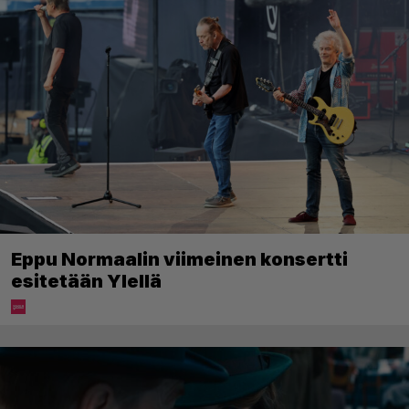
Eppu Normaalin viimeinen konsertti
esitetään Ylellä