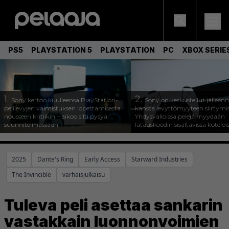
PS5
PLAYSTATION 5
PLAYSTATION
PC
XBOX SERIE
1.
2.
Sony kertoo kuulleensa PlayStation-
Sony on keskustellut jälleen
pelilevyjen valmistuksen lopettamisesta
kanssa levyttömyyteen siirtymis
nousseen kritiikin – aikoo silti pysyä
Yhdysvalloissa pelejä myydään
suunnitelmassaan
latauskoodin sisältävissä koteloi
2025
Dante's Ring
Early Access
Starward Industries
The Invincible
varhaisjulkaisu
Tuleva peli asettaa sankarin
vastakkain luonnonvoimien