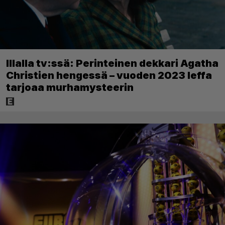
Illalla tv:ssä: Perinteinen dekkari Agatha
Christien hengessä – vuoden 2023 leffa
tarjoaa murhamysteerin