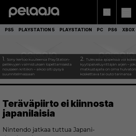
PS5
PLAYSTATION 5
PLAYSTATION
PC
PS6
XBOX 
1.
2.
Sony kertoo kuulleensa PlayStation-
Tulevassa ajopelissä voi koke
pelilevyjen valmistuksen lopettamisesta
kyytipalveluyrittäjän arjen – joka
nousseen kritiikin – aikoo silti pysyä
matkustajalla on oma hulvaton
suunnitelmassaan
koskettava tai outo tarinansa
Teräväpiirto ei kiinnosta
japanilaisia
Nintendo jatkaa tuttua Japani-