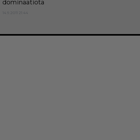
dominaatiota
14.9.2011 21:44