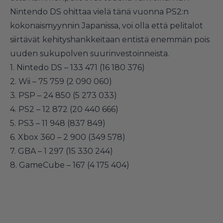
Nintendo DS ohittaa vielä tänä vuonna PS2:n
kokonaismyynnin Japanissa, voi olla että pelitalot
siirtävät kehityshankkeitaan entistä enemmän pois
uuden sukupolven suurinvestoinneista.
1. Nintedo DS – 133 471 (16 180 376)
2. Wii – 75 759 (2 090 060)
3. PSP – 24 850 (5 273 033)
4. PS2 – 12 872 (20 440 666)
5. PS3 – 11 948 (837 849)
6. Xbox 360 – 2 900 (349 578)
7. GBA – 1 297 (15 330 244)
8. GameCube – 167 (4 175 404)