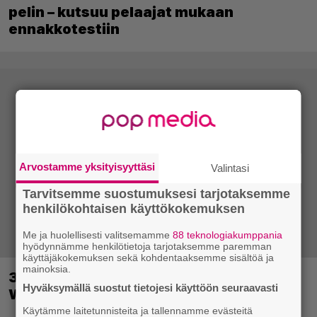
pelin – kutsuu pelaajat mukaan
ennakkotestiin
Arvostamme yksityisyyttäsi
Valintasi
Tarvitsemme suostumuksesi tarjotaksemme
henkilökohtaisen käyttökokemuksen
Me ja huolellisesti valitsemamme
88 teknologiakumppania
hyödynnämme henkilötietoja tarjotaksemme paremman
käyttäjäkokemuksen sekä kohdentaaksemme sisältöä ja
mainoksia.
30-vuotias Quake sai uuden episodin
Hyväksymällä suostut tietojesi käyttöön seuraavasti
Wolfenstein-kehittäjiltä
Käytämme laitetunnisteita ja tallennamme evästeitä