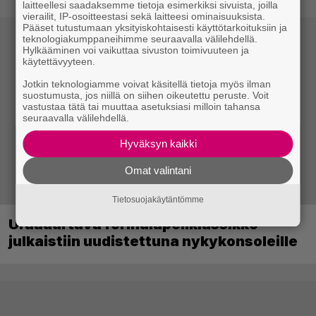
laitteellesi saadaksemme tietoja esimerkiksi sivuista, joilla
vierailit, IP-osoitteestasi sekä laitteesi ominaisuuksista.
Pääset tutustumaan yksityiskohtaisesti käyttötarkoituksiin ja
teknologiakumppaneihimme seuraavalla välilehdellä.
Hylkääminen voi vaikuttaa sivuston toimivuuteen ja
käytettävyyteen.
Jotkin teknologiamme voivat käsitellä tietoja myös ilman
suostumusta, jos niillä on siihen oikeutettu peruste. Voit
vastustaa tätä tai muuttaa asetuksiasi milloin tahansa
seuraavalla välilehdellä.
Hyväksyn kaikki
Omat valintani
Tietosuojakäytäntömme
Uraauurtava formulapeliklassikko
julkaistiin uudistettuna nykykonsoleille