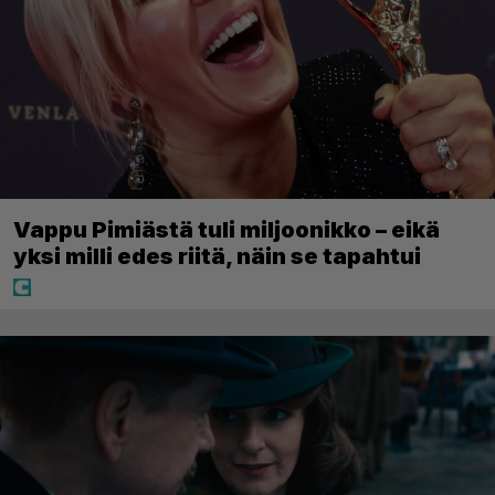
Vappu Pimiästä tuli miljoonikko – eikä
yksi milli edes riitä, näin se tapahtui