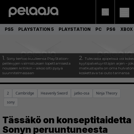
PS5
PLAYSTATION 5
PLAYSTATION
PC
PS6
XBOX 
1.
2.
Sony kertoo kuulleensa PlayStation-
Tulevassa ajopelissä voi koke
pelilevyjen valmistuksen lopettamisesta
kyytipalveluyrittäjän arjen – joka
nousseen kritiikin – aikoo silti pysyä
matkustajalla on oma hulvaton
suunnitelmassaan
koskettava tai outo tarinansa
2
Cambridge
Heavenly Sword
jatko-osa
Ninja Theory
sony
Tässäkö on konseptitaidetta
Sonyn peruuntuneesta