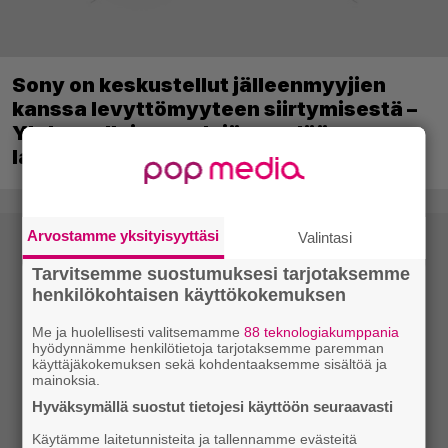
Sony on keskustellut jälleenmyyjien
kanssa levyttömyyteen siirtymisestä –
Yhdysvalloissa pelejä myydään
latauskoodin sisältävissä koteloissa
Arvostamme yksityisyyttäsi
Valintasi
Tarvitsemme suostumuksesi tarjotaksemme
henkilökohtaisen käyttökokemuksen
Me ja huolellisesti valitsemamme
88 teknologiakumppania
hyödynnämme henkilötietoja tarjotaksemme paremman
käyttäjäkokemuksen sekä kohdentaaksemme sisältöä ja
mainoksia.
Hyväksymällä suostut tietojesi käyttöön seuraavasti
Käytämme laitetunnisteita ja tallennamme evästeitä