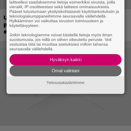
laitteellesi saadaksemme tietoja esimerkiksi sivuista, joilla
vierailit, IP-osoitteestasi sekä laitteesi ominaisuuksista.
Pääset tutustumaan yksityiskohtaisesti käyttötarkoituksiin ja
teknologiakumppaneihimme seuraavalla välilehdellä.
Ubisoft vahvisti uuden Ghost Recon -
Hylkääminen voi vaikuttaa sivuston toimivuuteen ja
pelin – kutsuu pelaajat mukaan
käytettävyyteen.
ennakkotestiin
Jotkin teknologiamme voivat käsitellä tietoja myös ilman
suostumusta, jos niillä on siihen oikeutettu peruste. Voit
vastustaa tätä tai muuttaa asetuksiasi milloin tahansa
seuraavalla välilehdellä.
Hyväksyn kaikki
Omat valintani
Tietosuojakäytäntömme