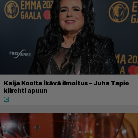
Kaija Koolta ikävä ilmoitus – Juha Tapio
kiirehti apuun