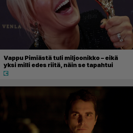
Vappu Pimiästä tuli miljoonikko – eikä
yksi milli edes riitä, näin se tapahtui