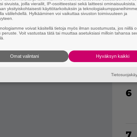
i sivuista, joilla vierailit, IP-osoitteestasi sekä laitteesi ominaisuuksista
4
an yksityiskohtaisesti käyttötarkoituksiin ja teknologiakumppaneihimm
la välilehdellä. Hylkääminen voi vaikuttaa sivuston toimivuuteen ja
yyteen.
knologiamme voivat käsitellä tietoja myös ilman suostumusta, jos niillä o
u peruste. Voit vastustaa tätä tai muuttaa asetuksiasi milloin tahansa se
lä.
5
n kehittämä
Omat valintani
Metro: Last Light Redux
on
Hyväksyn kaikki
Games Storessa huomisiltaan saakka.
Tietosuojak
6
7