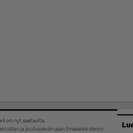
i on nyt saatavilla.
Lu
toillan ja joulupäivän ajan ilmaiseksi
Metro: