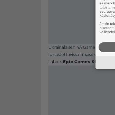
esimerkiks
tutustuma
seuraaval
käytettäv
Jotkin te
oikeutett
välilehdel
Ukrainalaisen 4A Games -studio
lunastettavissa ilmaiseksi Epic 
Lähde:
Epic Games Store