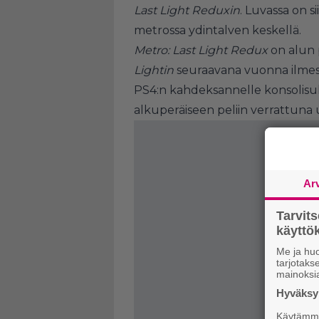
Last Light Reduxin
. Luvassa on s
metrossa ydintalven keskellä.
Metro: Last Light Redux
on alun 
Lightin
seuraavana vuonna ilmesty
PS4:n kahdeksannelle konsolisuk
alkuperäiseen peliin verrattuna u
Ar
Tarvit
käytt
Me ja huo
tarjotak
mainoksi
Hyväksym
Käytämme 