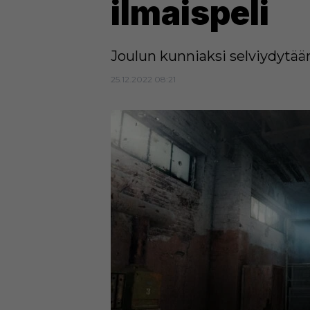
ilmaispeli
Joulun kunniaksi selviydytä
25.12.2022 08:21