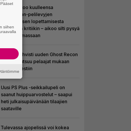
. Pääset
Sony kertoo kuulleensa
e
PlayStation-pelilevyjen
valmistuksen lopettamisesta
n siihen
nousseen kritiikin – aikoo silti pysyä
uraavalla
suunnitelmassaan
Ubisoft vahvisti uuden Ghost Recon
-pelin – kutsuu pelaajat mukaan
ennakkotestiin
äytäntömme
Uusi PS Plus -seikkailupeli on
saanut huippuarvostelut – saapui
heti julkaisupäivänään tilaajien
saataville
Tulevassa ajopelissä voi kokea