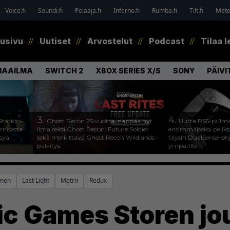
Voice.fi
Soundi.fi
Pelaaja.fi
Inferno.fi
Rumba.fi
Tilt.fi
Metel
tusivu
Uutiset
Arvostelut
Podcast
Tilaa l
MAAILMA
SWITCH 2
XBOX SERIES X/S
SONY
PÄIVI
3.
4.
Station-
Ghost Recon 25 vuotta: nappaa nyt
Uutta PS5-pulma
amisesta
ilmaiseksi Ghost Recon: Future Soldier
ensimmäiseksi peliksi
ysyä
sekä merkittävä Ghost Recon Wildlands -
täysin DualSense-oh
päivitys
ympärille
inen
Last Light
Metro
Redux
ic Games Storen jo