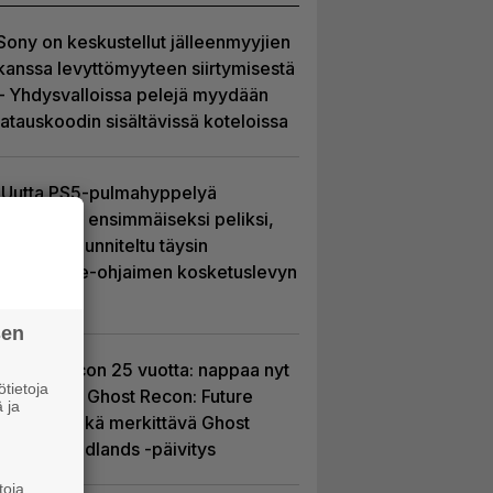
Sony on keskustellut jälleenmyyjien
kanssa levyttömyyteen siirtymisestä
– Yhdysvalloissa pelejä myydään
latauskoodin sisältävissä koteloissa
Uutta PS5-pulmahyppelyä
kuvaillaan ensimmäiseksi peliksi,
joka on suunniteltu täysin
DualSense-ohjaimen kosketuslevyn
ympärille
sen
Ghost Recon 25 vuotta: nappaa nyt
tietoja
ilmaiseksi Ghost Recon: Future
 ja
Soldier sekä merkittävä Ghost
Recon Wildlands -päivitys
toja