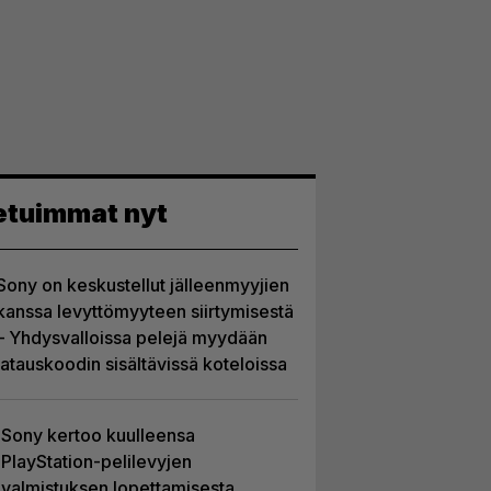
etuimmat nyt
Sony on keskustellut jälleenmyyjien
kanssa levyttömyyteen siirtymisestä
– Yhdysvalloissa pelejä myydään
latauskoodin sisältävissä koteloissa
Sony kertoo kuulleensa
PlayStation-pelilevyjen
valmistuksen lopettamisesta