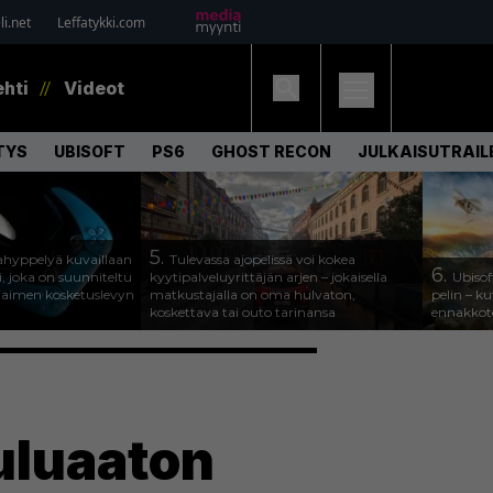
i.net
Leffatykki.com
ehti
Videot
TYS
UBISOFT
PS6
GHOST RECON
JULKAISUTRAIL
5.
hyppelyä kuvaillaan
Tulevassa ajopelissä voi kokea
6.
, joka on suunniteltu
kyytipalveluyrittäjän arjen – jokaisella
Ubisof
jaimen kosketuslevyn
matkustajalla on oma hulvaton,
pelin – k
koskettava tai outo tarinansa
ennakkote
uluaaton