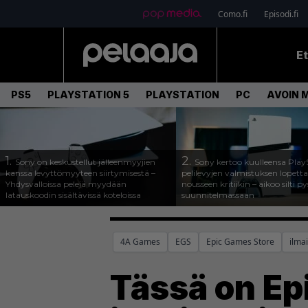
Como.fi
Episodi.fi
E
PS5
PLAYSTATION 5
PLAYSTATION
PC
AVOIN 
1.
2.
Sony on keskustellut jälleenmyyjien
Sony kertoo kuulleensa Play
kanssa levyttömyyteen siirtymisestä –
pelilevyjen valmistuksen lopett
Yhdysvalloissa pelejä myydään
nousseen kritiikin – aikoo silti p
latauskoodin sisältävissä koteloissa
suunnitelmassaan
4A Games
EGS
Epic Games Store
ilma
Tässä on Ep