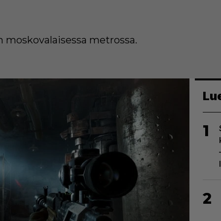
än moskovalaisessa metrossa.
Lu
1
2