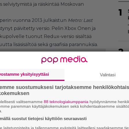
iis selviytymistä ja räiskintää Moskovan
1
perin vuonna 2013 julkaistun
Metro: Last
nyt päivitetty versio. Pelin Xbox Onen ja
upolvelle tuonut Redux-versio sisältää
utta lisäsisältöä sekä graafisia parannuksia.
2
vostamme yksityisyyttäsi
Valintasi
semme suostumuksesi tarjotaksemme henkilökohtai
ökokemuksen
3
lellisesti valitsemamme
88 teknologiakumppania
hyödynnämme henkilö
semme paremman käyttäjäkokemuksen sekä kohdentaaksemme sisältöä
a.
ällä suostut tietojesi käyttöön seuraavasti
laitetunnisteita ja tallennamme evästeitä laitteellesi saadaksemme tie