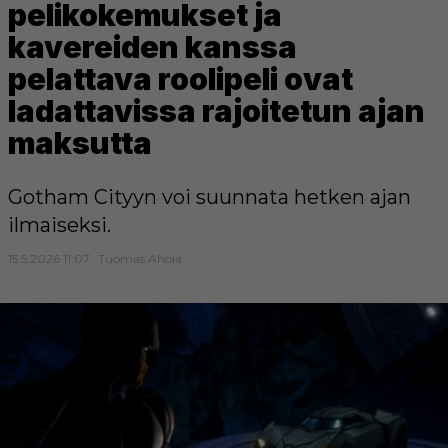
pelikokemukset ja
kavereiden kanssa
pelattava roolipeli ovat
ladattavissa rajoitetun ajan
maksutta
Gotham Cityyn voi suunnata hetken ajan
ilmaiseksi.
15.5.2026 11:07
Tuomas Ahola