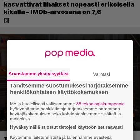
kasvattivat lihakset nopeasti erikoisella
kikalla – IMDb-arvosana on 7,6
Arvostamme yksityisyyttäsi
Valintasi
Tarvitsemme suostumuksesi tarjotaksemme
henkilökohtaisen käyttökokemuksen
Me ja huolellisesti valitsemamme
88 teknologiakumppania
hyödynnämme henkilötietoja tarjotaksemme paremman
käyttäjäkokemuksen sekä kohdentaaksemme sisältöä ja
mainoksia.
Hyväksymällä suostut tietojesi käyttöön seuraavasti
Käytämme laitetunnisteita ja tallennamme evästeitä
Tänään tv:ssä: Steven Spielbergin ja