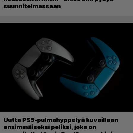
suunnitelmassaan
Uutta PS5-pulmahyppelyä kuvaillaan
ensimmäiseksi peliksi, joka on