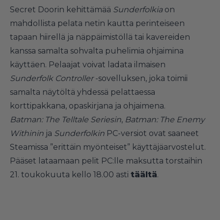
Secret Doorin kehittämää
Sunderfolkia
on
mahdollista pelata netin kautta perinteiseen
tapaan hiirellä ja näppäimistöllä tai kavereiden
kanssa samalta sohvalta puhelimia ohjaimina
käyttäen. Pelaajat voivat ladata ilmaisen
Sunderfolk Controller
-sovelluksen, joka toimii
samalta näytöltä yhdessä pelattaessa
korttipakkana, opaskirjana ja ohjaimena.
Batman: The Telltale Seriesin
,
Batman: The Enemy
Withinin
ja
Sunderfolkin
PC-versiot ovat saaneet
Steamissa ”erittäin myönteiset” käyttäjäarvostelut.
Pääset lataamaan pelit PC:lle maksutta torstaihin
21. toukokuuta kello 18.00 asti
täältä
.