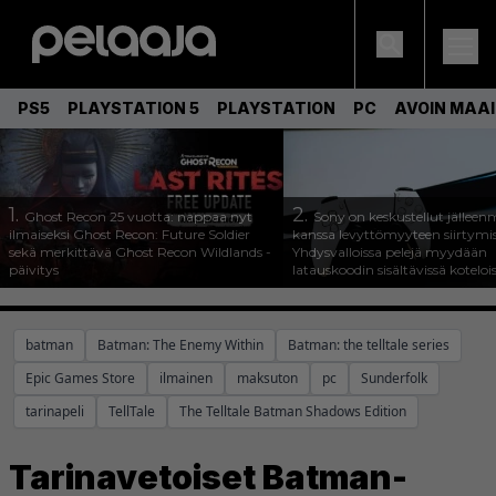
PS5
PLAYSTATION 5
PLAYSTATION
PC
AVOIN MAA
1.
2.
Ghost Recon 25 vuotta: nappaa nyt
Sony on keskustellut jälleen
ilmaiseksi Ghost Recon: Future Soldier
kanssa levyttömyyteen siirtymis
sekä merkittävä Ghost Recon Wildlands -
Yhdysvalloissa pelejä myydään
päivitys
latauskoodin sisältävissä koteloi
batman
Batman: The Enemy Within
Batman: the telltale series
Epic Games Store
ilmainen
maksuton
pc
Sunderfolk
tarinapeli
TellTale
The Telltale Batman Shadows Edition
Tarinavetoiset Batman-