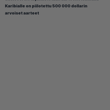
Karibialle on piilotettu 500 000 dollarin
arvoiset aarteet