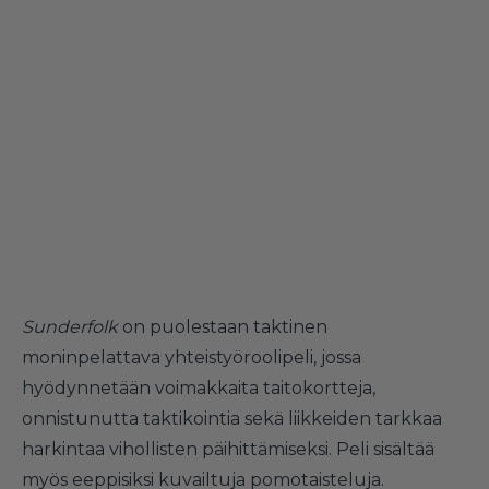
Sunderfolk
on puolestaan taktinen
moninpelattava yhteistyöroolipeli, jossa
hyödynnetään voimakkaita taitokortteja,
onnistunutta taktikointia sekä liikkeiden tarkkaa
harkintaa vihollisten päihittämiseksi. Peli sisältää
myös eeppisiksi kuvailtuja pomotaisteluja.