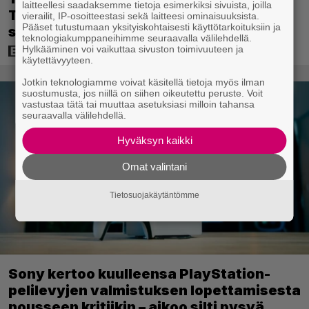
laitteellesi saadaksemme tietoja esimerkiksi sivuista, joilla
Tom Cruisen kaveruus loppui 21 vuotta
vierailit, IP-osoitteestasi sekä laitteesi ominaisuuksista.
Pääset tutustumaan yksityiskohtaisesti käyttötarkoituksiin ja
sitten – Syynä Cruisen nolo käytös
teknologiakumppaneihimme seuraavalla välilehdellä.
Hylkääminen voi vaikuttaa sivuston toimivuuteen ja
käytettävyyteen.
Jotkin teknologiamme voivat käsitellä tietoja myös ilman
suostumusta, jos niillä on siihen oikeutettu peruste. Voit
vastustaa tätä tai muuttaa asetuksiasi milloin tahansa
seuraavalla välilehdellä.
Hyväksyn kaikki
Omat valintani
Tietosuojakäytäntömme
Sony kertoo kuulleensa PlayStation-
pelilevyjen valmistuksen lopettamisesta
nousseen kritiikin – aikoo silti pysyä