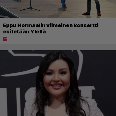
Eppu Normaalin viimeinen konsertti
esitetään Ylellä