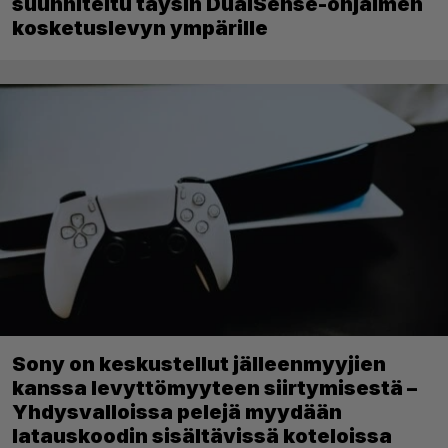
suunniteltu täysin DualSense-ohjaimen
kosketuslevyn ympärille
Sony on keskustellut jälleenmyyjien
kanssa levyttömyyteen siirtymisestä –
Yhdysvalloissa pelejä myydään
latauskoodin sisältävissä koteloissa