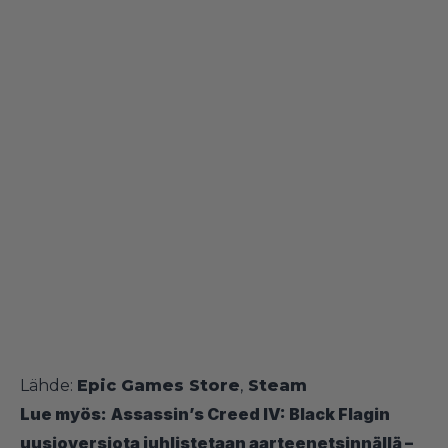
Lähde:
Epic Games Store
,
Steam
Lue myös:
Assassin’s Creed IV: Black Flagin
uusioversiota juhlistetaan aarteenetsinnällä –