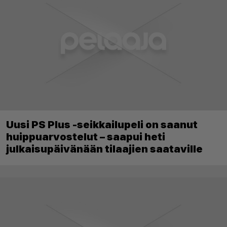
Uusi PS Plus -seikkailupeli on saanut
huippuarvostelut – saapui heti
julkaisupäivänään tilaajien saataville