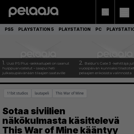
PS5
PLAYSTATION 5
PLAYSTATION
PC
PLAYSTATI
1.
2.
Uusi PS Plus -seikkailupeli on saanut
Baldur’s Gate 3 -kehittäjä jul
huippuarvostelut – saapui heti
vuosipäivän kunniaksi tilastotie
julkaisupäivänään tilaajien saataville
pelaajien erikoisista valinnoista
11bit studios
lautapeli
This War of Mine
Sotaa siviilien
näkökulmasta käsittelevä
This War of Mine kääntyy