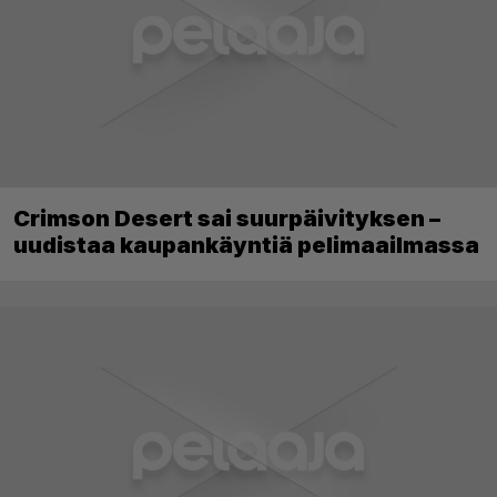
Crimson Desert sai suurpäivityksen –
uudistaa kaupankäyntiä pelimaailmassa