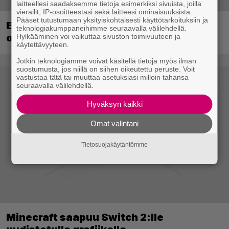
laitteellesi saadaksemme tietoja esimerkiksi sivuista, joilla
vierailit, IP-osoitteestasi sekä laitteesi ominaisuuksista.
Pääset tutustumaan yksityiskohtaisesti käyttötarkoituksiin ja
EA myytiin Saudi-Arabiaan – yhtiöltä
teknologiakumppaneihimme seuraavalla välilehdellä.
odotetaan massairtisanomisia
Hylkääminen voi vaikuttaa sivuston toimivuuteen ja
käytettävyyteen.
Jotkin teknologiamme voivat käsitellä tietoja myös ilman
suostumusta, jos niillä on siihen oikeutettu peruste. Voit
vastustaa tätä tai muuttaa asetuksiasi milloin tahansa
seuraavalla välilehdellä.
Hyväksyn kaikki
Omat valintani
Tietosuojakäytäntömme
Minecraft saapuu Switch 2:lle