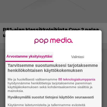
PS1-ajan klassikkoloikinta Croc 2 palaa
uudistettuna nykykonsoleille ja PC:lle
Arvostamme yksityisyyttäsi
Valintasi
Tarvitsemme suostumuksesi tarjotaksemme
henkilökohtaisen käyttökokemuksen
Me ja huolellisesti valitsemamme
88 teknologiakumppania
hyödynnämme henkilötietoja tarjotaksemme paremman
käyttäjäkokemuksen sekä kohdentaaksemme sisältöä ja
mainoksia.
Hyväksymällä suostut tietojesi käyttöön seuraavasti
Käytämme laitetunnisteita ja tallennamme evästeitä