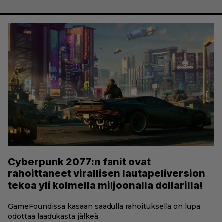
Cyberpunk 2077:n fanit ovat
rahoittaneet virallisen lautapeliversion
tekoa yli kolmella miljoonalla dollarilla!
GameFoundissa kasaan saadulla rahoituksella on lupa
odottaa laadukasta jälkeä.