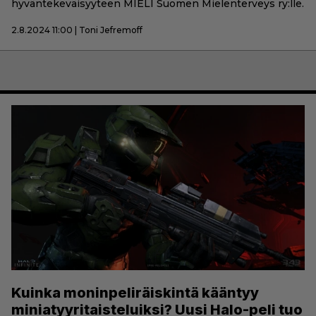
hyväntekeväisyyteen MIELI Suomen Mielenterveys ry:lle.
2.8.2024 11:00 | Toni Jefremoff
Kuinka moninpeliräiskintä kääntyy
miniatyyritaisteluiksi? Uusi Halo-peli tuo