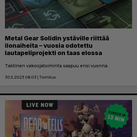
Metal Gear Solidin ystäville riittää
ilonaiheita – vuosia odotettu
lautapeliprojekti on taas elossa
Taktinen vakoojatoiminta saapuu ensi vuonna.
30.5.2023 08:03 | Toimitus