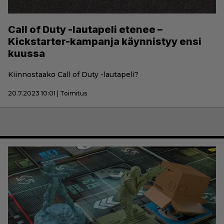
Call of Duty -lautapeli etenee –
Kickstarter-kampanja käynnistyy ensi
kuussa
Kiinnostaako Call of Duty -lautapeli?
20.7.2023 10:01 | Toimitus