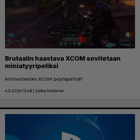
Brutaalin haastava XCOM sovitetaan
miniatyyripeliksi
Kiinnostaisiko XCOM pöytäpelinä?
4.5.2026 13:48 | Jukka Moilanen