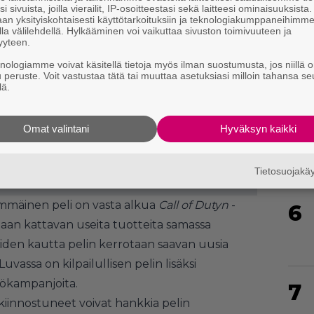
i sivuista, joilla vierailit, IP-osoitteestasi sekä laitteesi ominaisuuksista
4
an yksityiskohtaisesti käyttötarkoituksiin ja teknologiakumppaneihimm
la välilehdellä. Hylkääminen voi vaikuttaa sivuston toimivuuteen ja
yyteen.
knologiamme voivat käsitellä tietoja myös ilman suostumusta, jos niillä o
u peruste. Voit vastustaa tätä tai muuttaa asetuksiasi milloin tahansa se
lä.
5
Omat valintani
Hyväksyn kaikki
Tietosuojak
mäinen peli on vasta alkua
Call of Dutyn
-
6
otaan kattavan useita tuotteita samassa
eiden kautta pelin kerrotaan saavan uusia
Luvassa on kilpailullisen pelin lisäksi
yökampanjoita.
7
kiinnostuneet voivat hankkia pelin