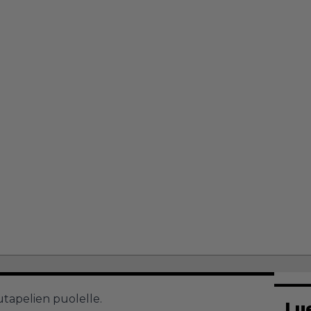
autapelien puolelle.
Lu