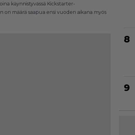
oina käynnistyvässä Kickstarter-
in on määrä saapua ensi vuoden aikana myös
8
9