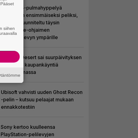
. Pääset
Uutta PS5-pulmahyppelyä
e
kuvaillaan ensimmäiseksi peliksi,
joka on suunniteltu täysin
n siihen
DualSense-ohjaimen
uraavalla
kosketuslevyn ympärille
Crimson Desert sai suurpäivityksen
– uudistaa kaupankäyntiä
pelimaailmassa
äytäntömme
Ubisoft vahvisti uuden Ghost Recon
-pelin – kutsuu pelaajat mukaan
ennakkotestiin
Sony kertoo kuulleensa
PlayStation-pelilevyjen