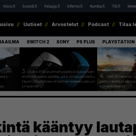
Voice.fi
Soundi.fi
Pelaaja.fi
Inferno.fi
Rumba.fi
Tilt.fi
Metel
tusivu
Uutiset
Arvostelut
Podcast
Tilaa l
MAAILMA
SWITCH 2
SONY
PS PLUS
PLAYSTATION 
3.
myyjien
Uutta PS5-pulmahyppelyä kuvaillaan
4.
estä –
ensimmäiseksi peliksi, joka on suunniteltu
Ubisoft vahvisti
täysin DualSense-ohjaimen kosketuslevyn
pelin – kutsuu pela
ssa
ympärille
ennakkotestiin
intä kääntyy lautap