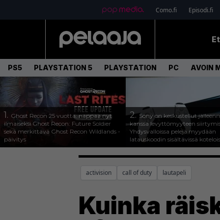
Como.fi
Episodi.fi
E
PS5
PLAYSTATION 5
PLAYSTATION
PC
AVOIN 
1.
2.
Ghost Recon 25 vuotta: nappaa nyt
Sony on keskustellut jälleen
ilmaiseksi Ghost Recon: Future Soldier
kanssa levyttömyyteen siirtymis
sekä merkittävä Ghost Recon Wildlands -
Yhdysvalloissa pelejä myydään
päivitys
latauskoodin sisältävissä koteloi
activision
call of duty
lautapeli
Kuinka räisk