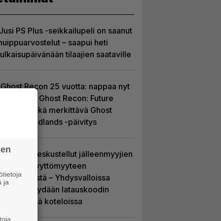
Uusi PS Plus -seikkailupeli on saanut
huippuarvostelut – saapui heti
julkaisupäivänään tilaajien saataville
Ghost Recon 25 vuotta: nappaa nyt
ilmaiseksi Ghost Recon: Future
Soldier sekä merkittävä Ghost
Recon Wildlands -päivitys
sen
Sony on keskustellut jälleenmyyjien
kanssa levyttömyyteen
tietoja
siirtymisestä – Yhdysvalloissa
 ja
pelejä myydään latauskoodin
sisältävissä koteloissa
toja