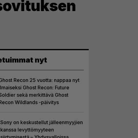
isovituksen
etuimmat nyt
Ghost Recon 25 vuotta: nappaa nyt
ilmaiseksi Ghost Recon: Future
Soldier sekä merkittävä Ghost
Recon Wildlands -päivitys
Sony on keskustellut jälleenmyyjien
kanssa levyttömyyteen
siirtymisestä – Yhdysvalloissa