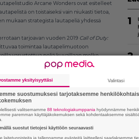
a lautapelistudio Arcane Wonders ovat esitelleet
Lautapelistä on toistaiseksi vain niukasti tietoa,
1
n mukaan strategista lautapeliä yhdessä
rrotaan tarjoavan vuoden 2019
Call of Duty:
oittuvaa toimintaa lautapelimuotoon
2
reilla varustettua peliä kuvaillaan melko
 voi pelata yhdellä pelisetillä kahden pelaajan
elaajien määrää voi kasvattaa neljään
vostamme yksityisyyttäsi
Valintasi
semme suostumuksesi tarjotaksemme henkilökohtai
3
ökokemuksen
lellisesti valitsemamme
88 teknologiakumppania
hyödynnämme henkilö
semme paremman käyttäjäkokemuksen sekä kohdentaaksemme sisältöä
a.
ällä suostut tietojesi käyttöön seuraavasti
laitetunnisteita ja tallennamme evästeitä laitteellesi saadaksemme tie