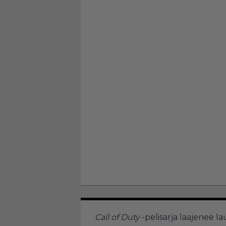
Call of Duty
-pelisarja laajenee l