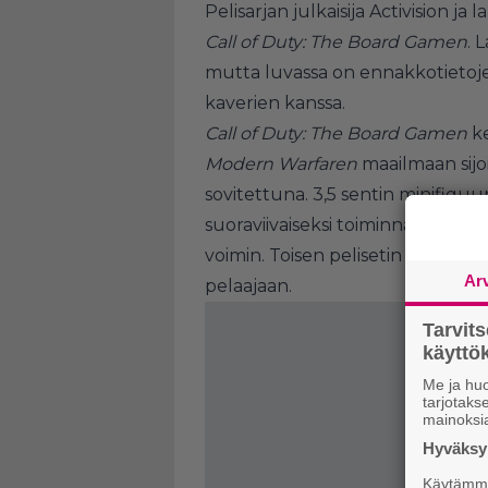
Pelisarjan julkaisija Activision j
Call of Duty: The Board Gamen
. 
mutta luvassa on ennakkotietoje
kaverien kanssa.
Call of Duty: The Board Gamen
ke
Modern Warfaren
maailmaan sij
sovitettuna. 3,5 sentin minifiguu
suoraviivaiseksi toiminnaksi, jota
voimin. Toisen pelisetin kanssa p
Ar
pelaajaan.
Tarvit
käytt
Me ja huo
tarjotak
mainoksi
Hyväksym
Käytämme 