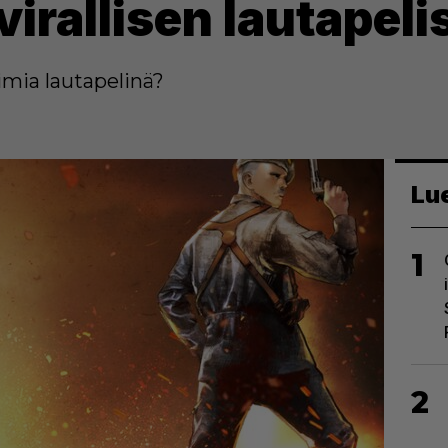
virallisen lautapel
imia lautapelinä?
Lu
1
2