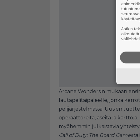
esimerkiks
tutustuma
seuraaval
käytettäv
Jotkin te
oikeutett
välilehdel
Arcane Wondersin mukaan ensim
lautapelitaipaleelle, jonka kerr
pelijärjestelmässä. Uusien tuott
operaattoreita, aseita ja karttoja. 
myöhemmin julkaistavia yhteist
Call of Duty: The Board Gamesta