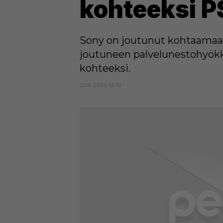
kohteeksi P
Sony on joutunut kohtaamaan
joutuneen palvelunestohyök
kohteeksi.
25.8.2014 14:19