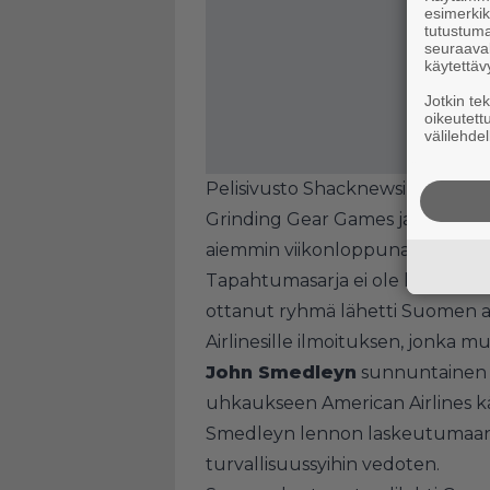
esimerkiks
tutustuma
seuraaval
käytettäv
Jotkin te
oikeutett
välilehdel
Pelisivusto Shacknewsin mukaan
Grinding Gear Games ja
League 
aiemmin viikonloppuna mahdoll
Tapahtumasarja ei ole kuitenkaa
ottanut ryhmä lähetti Suomen ai
Airlinesille ilmoituksen, jonka
John Smedleyn
sunnuntainen l
uhkaukseen American Airlines kä
Smedleyn lennon laskeutumaan p
turvallisuussyihin vedoten.