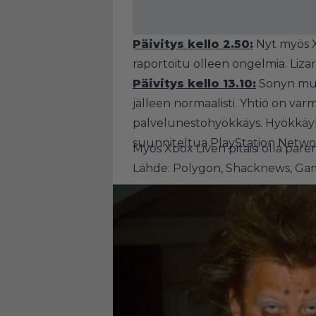
Päivitys kello 2.50:
Nyt myös X
raportoitu olleen ongelmia
. Liz
Päivitys kello 13.10:
Sonyn m
jälleen normaalisti. Yhtiö on va
palvelunestohyökkäys. Hyökkäyk
suunniteltua PlayStation Netw
Myös Xbox Liven pitäisi olla par
Lähde:
Polygon
,
Shacknews,
Gam