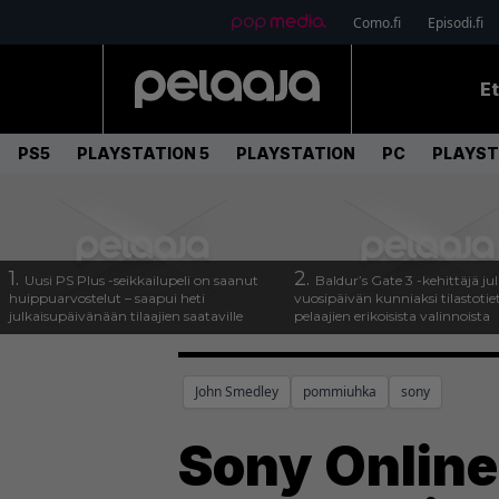
Como.fi
Episodi.fi
E
PS5
PLAYSTATION 5
PLAYSTATION
PC
PLAYST
1.
2.
Uusi PS Plus -seikkailupeli on saanut
Baldur’s Gate 3 -kehittäjä jul
huippuarvostelut – saapui heti
vuosipäivän kunniaksi tilastotie
julkaisupäivänään tilaajien saataville
pelaajien erikoisista valinnoista
John Smedley
pommiuhka
sony
Sony Onlin