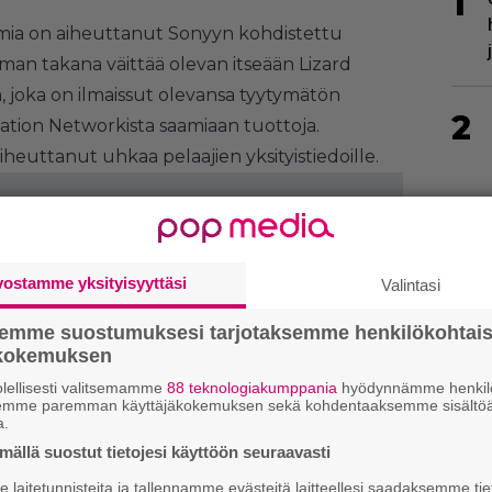
1
lmia on aiheuttanut Sonyyn kohdistettu
an takana väittää olevan itseään Lizard
 joka on ilmaissut olevansa tyytymätön
2
tation Networkista saamiaan tuottoja.
euttanut uhkaa pelaajien yksityistiedoille.
3
vostamme yksityisyyttäsi
Valintasi
semme suostumuksesi tarjotaksemme henkilökohtai
ökokemuksen
4
lellisesti valitsemamme
88 teknologiakumppania
hyödynnämme henkilö
semme paremman käyttäjäkokemuksen sekä kohdentaaksemme sisältöä
a.
ällä suostut tietojesi käyttöön seuraavasti
laitetunnisteita ja tallennamme evästeitä laitteellesi saadaksemme tie