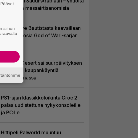
EA myytiin Saudi-Arabiaan – yhtiöltä
. Pääset
odotetaan massairtisanomisia
e
Huhu: Dave Bautistasta kaavaillaan
n siihen
uraavalla
uutta Kratosia God of War -sarjan
pääosaan
Crimson Desert sai suurpäivityksen
– uudistaa kaupankäyntiä
äytäntömme
pelimaailmassa
PS1-ajan klassikkoloikinta Croc 2
palaa uudistettuna nykykonsoleille
ja PC:lle
Hittipeli Palworld muuntuu