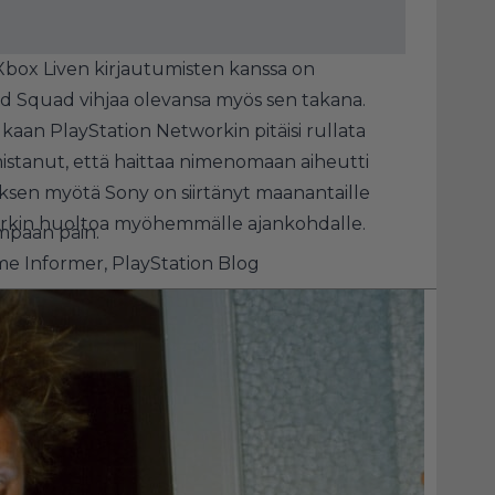
box Liven kirjautumisten kanssa
on
ard Squad
vihjaa olevansa myös sen takana
.
ukaan
PlayStation Networkin pitäisi rullata
rmistanut, että haittaa nimenomaan aiheutti
sen myötä Sony on siirtänyt maanantaille
orkin huoltoa myöhemmälle ajankohdalle.
empaan päin.
e Informer,
PlayStation Blog