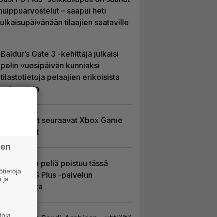
huippuarvostelut – saapui heti
julkaisupäivänään tilaajien saataville
Baldur’s Gate 3 -kehittäjä julkaisi
pelin vuosipäivän kunniaksi
tilastotietoja pelaajien erikoisista
valinnoista
Tässä ovat seuraavat Xbox Game
Pass -pelit
sen
Yhdeksän peliä poistuu tässä
tietoja
kuussa PS Plus -palvelun
 ja
tarjonnasta
toja