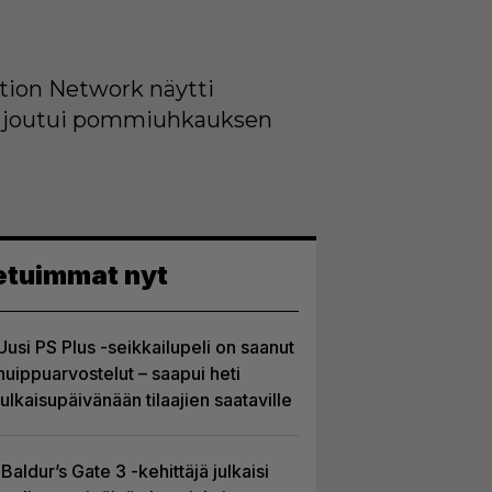
tion Network näytti
o joutui pommiuhkauksen
etuimmat nyt
Uusi PS Plus -seikkailupeli on saanut
huippuarvostelut – saapui heti
julkaisupäivänään tilaajien saataville
Baldur’s Gate 3 -kehittäjä julkaisi