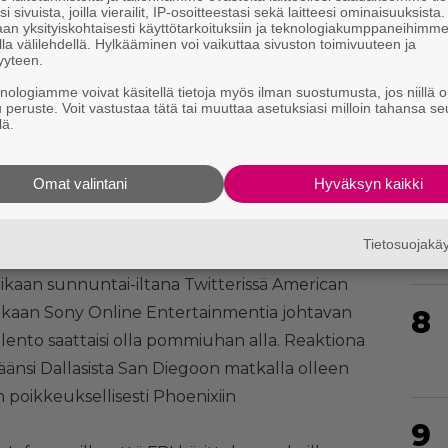
5
i sivuista, joilla vierailit, IP-osoitteestasi sekä laitteesi ominaisuuksista
an yksityiskohtaisesti käyttötarkoituksiin ja teknologiakumppaneihimm
la välilehdellä. Hylkääminen voi vaikuttaa sivuston toimivuuteen ja
yyteen.
6
knologiamme voivat käsitellä tietoja myös ilman suostumusta, jos niillä o
u peruste. Voit vastustaa tätä tai muuttaa asetuksiasi milloin tahansa se
lä.
 myös Blizzard,
Path of Exilesta
tuttu
Omat valintani
Hyväksyn kaikki
of Legends
-kehittäjä Riot joutuivat nekin
7
isen palvelunestohyökkäyksen kohteeksi.
Tietosuojak
n jäänyt vielä tähän. Hyökkäyksestä vastuun
kaan sunnuntai-iltana Twitterissä American
 mukaan Sony Online Entertainmentia johtavan
8
ento saattaisi olla pommiuhan alla. Reaktiona
änsi Dallasista San Diegoon matkalla olleen
oikkeuksellisesti Phoenixiin
9