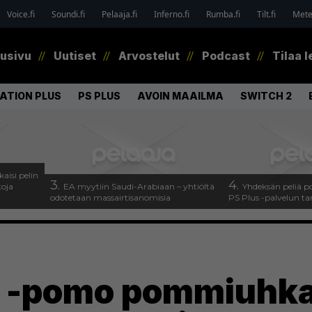
Voice.fi
Soundi.fi
Pelaaja.fi
Inferno.fi
Rumba.fi
Tilt.fi
Metel
tusivu
Uutiset
Arvostelut
Podcast
Tilaa l
ATION PLUS
PS PLUS
AVOIN MAAILMA
SWITCH 2
kaisi pelin
3.
4.
toja
EA myytiin Saudi-Arabiaan – yhtiöltä
Yhdeksän peliä p
odotetaan massairtisanomisia
PS Plus -palvelun ta
e -pomo pommiuhk