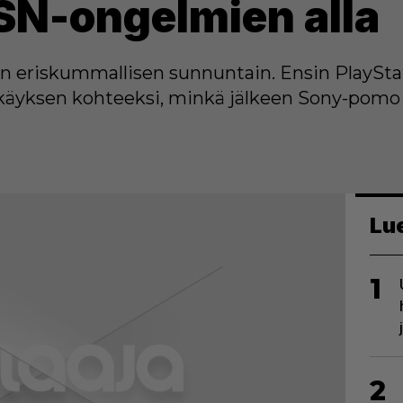
SN-ongelmien alla
 eriskummallisen sunnuntain. Ensin PlaySta
käyksen kohteeksi, minkä jälkeen Sony-pom
Lu
1
2