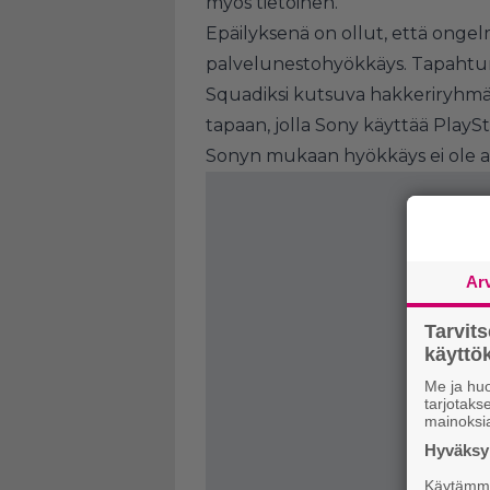
myös tietoinen.
Epäilyksenä on ollut, että onge
palvelunestohyökkäys. Tapahtum
Squadiksi kutsuva hakkeriryhmä,
tapaan, jolla Sony käyttää PlayS
Sonyn mukaan hyökkäys ei ole aih
Ar
Tarvit
käytt
Me ja huo
tarjotak
mainoksi
Hyväksym
Käytämme 