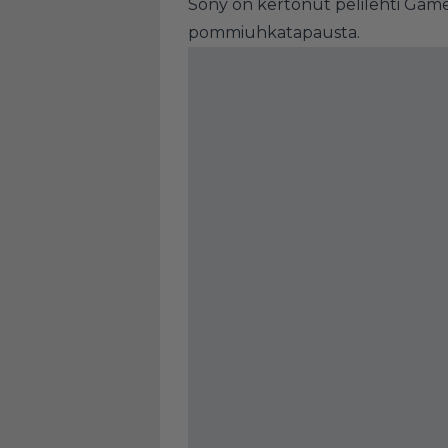
Sony on kertonut pelilehti Game 
pommiuhkatapausta.